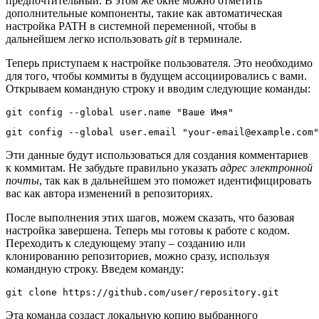
предпочтительный. В этом же окне можно отметить
дополнительные компоненты, такие как автоматическая
настройка PATH в системной переменной, чтобы в
дальнейшем легко использовать
git
в терминале.
Теперь приступаем к настройке пользователя. Это необходимо
для того, чтобы коммиты в будущем ассоциировались с вами.
Открываем командную строку и вводим следующие команды:
git config --global user.name "Ваше Имя"
git config --global user.email "your-email@example.com"
Эти данные будут использоваться для создания комментариев
к коммитам. Не забудьте правильно указать
адрес электронной
почты
, так как в дальнейшем это поможет идентифицировать
вас как автора изменений в репозиториях.
После выполнения этих шагов, можем сказать, что базовая
настройка завершена. Теперь мы готовы к работе с кодом.
Переходить к следующему этапу – созданию или
клонированию репозиториев, можно сразу, используя
командную строку. Введем команду:
git clone https://github.com/user/repository.git
Эта команда создаст локальную копию выбранного