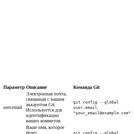
Параметр
Описание
Команда Git
Электронная почта,
связанная с вашим
git config --global
аккаунтом Git.
user.email
user.email
Используется для
"your_email@example.com"
идентификации
ваших коммитов.
Ваше имя, которое
будет
git config --global