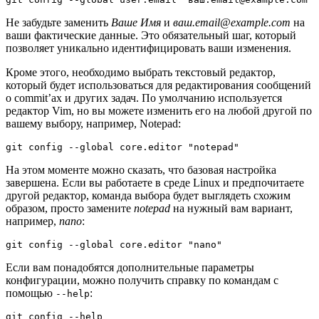
Не забудьте заменить
Ваше Имя
и
ваш.email@example.com
на
ваши фактические данные. Это обязательный шаг, который
позволяет уникально идентифицировать ваши изменения.
Кроме этого, необходимо выбрать текстовый редактор,
который будет использоваться для редактирования сообщений
о commit’ах и других задач. По умолчанию используется
редактор Vim, но вы можете изменить его на любой другой по
вашему выбору, например, Notepad:
git config --global core.editor "notepad"
На этом моменте можно сказать, что базовая настройка
завершена. Если вы работаете в среде Linux и предпочитаете
другой редактор, команда выбора будет выглядеть схожим
образом, просто замените
notepad
на нужный вам вариант,
например,
nano
:
git config --global core.editor "nano"
Если вам понадобятся дополнительные параметры
конфигурации, можно получить справку по командам с
помощью
:
--help
git config --help