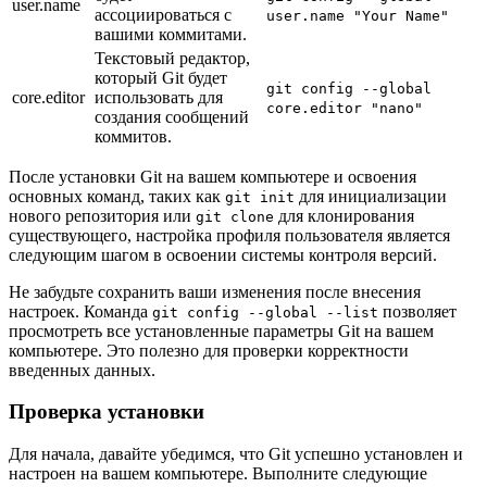
user.name
ассоциироваться с
user.name "Your Name"
вашими коммитами.
Текстовый редактор,
который Git будет
git config --global
core.editor
использовать для
core.editor "nano"
создания сообщений
коммитов.
После установки Git на вашем компьютере и освоения
основных команд, таких как
для инициализации
git init
нового репозитория или
для клонирования
git clone
существующего, настройка профиля пользователя является
следующим шагом в освоении системы контроля версий.
Не забудьте сохранить ваши изменения после внесения
настроек. Команда
позволяет
git config --global --list
просмотреть все установленные параметры Git на вашем
компьютере. Это полезно для проверки корректности
введенных данных.
Проверка установки
Для начала, давайте убедимся, что Git успешно установлен и
настроен на вашем компьютере. Выполните следующие