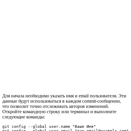
Для начала необходимо указать имя и email пользователя. Эти
данные будут использоваться в каждом commit-сообщении,
что позволит точно отслеживать авторов изменений.
Откройте командную строку или терминал и выполните
следующие команды:
git config --global user.name "Ваше Имя"

git config --global user.email "ваш.email@example.com"