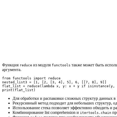
Функция
из модуля
также может быть исполь
reduce
functools
аргумента.
from functools import reduce

nested_list3 = [1, [2, [3, 4], 5], 6, [[7, 8], 9]]

flat_list = reduce(lambda x, y: x + y if isinstance(y, 
Для обработки и распаковки сложных структур данных в P
Рекурсивный метод подходит для небольших структур, о
Использование стека позволяет эффективно обходить и ра
Комбинирование list comprehension и
пр
itertools.chain