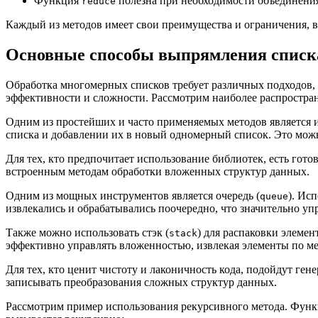
Функция
полезна при необходимости объединения
reduce
Каждый из методов имеет свои преимущества и ограничения, в
Основные способы выпрямления списк
Обработка многомерных списков требует различных подходов, 
эффективности и сложности. Рассмотрим наиболее распростран
Одним из простейших и часто применяемых методов является и
списка и добавлении их в новый одномерный список. Это можн
Для тех, кто предпочитает использование библиотек, есть гот
встроенным методам обработки вложенных структур данных.
Одним из мощных инструментов является очередь (
). Ис
queue
извлекались и обрабатывались поочередно, что значительно упр
Также можно использовать стэк (
) для распаковки элемен
stack
эффективно управлять вложенностью, извлекая элементы по ме
Для тех, кто ценит чистоту и лаконичность кода, подойдут ге
записывать преобразования сложных структур данных.
Рассмотрим пример использования рекурсивного метода. Фун