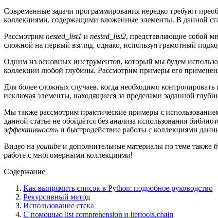
Современные задачи программирования нередко требуют преобр
коллекциями, содержащими вложенные элементы. В данной ста
Рассмотрим
nested_list1
и
nested_list2
, представляющие собой мн
сложной на первый взгляд, однако, используя грамотный подх
Одним из основных инструментов, который мы будем использо
коллекции любой глубины. Рассмотрим примеры его применен
Для более сложных случаев, когда необходимо контролировать
исключая элементы, находящиеся за пределами заданной глуби
Мы также рассмотрим практические примеры с использовани
данной статье не обойдётся без анализа использования библио
эффективность
и быстродействие работы с коллекциями данн
Видео на
youtube
и дополнительные материалы по теме также б
работе с многомерными коллекциями!
Содержание
Как выпрямить список в Python: подробное руководство
Рекурсивный метод
Использование стека
С помощью list comprehension и itertools.chain