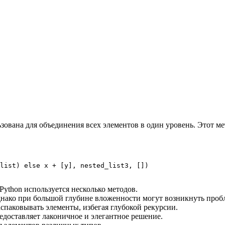
зована для объединения всех элементов в один уровень. Этот м
list) else x + [y], nested_list3, [])

ython используется несколько методов.
днако при большой глубине вложенности могут возникнуть проб
спаковывать элементы, избегая глубокой рекурсии.
едоставляет лаконичное и элегантное решение.