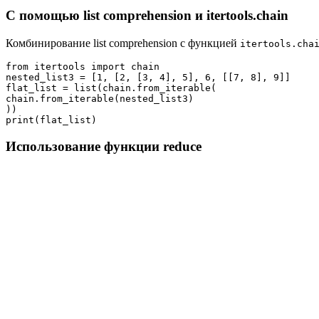
С помощью list comprehension и itertools.chain
Комбинирование list comprehension с функцией
itertools.cha
from itertools import chain

nested_list3 = [1, [2, [3, 4], 5], 6, [[7, 8], 9]]

flat_list = list(chain.from_iterable(

chain.from_iterable(nested_list3)

))

Использование функции reduce