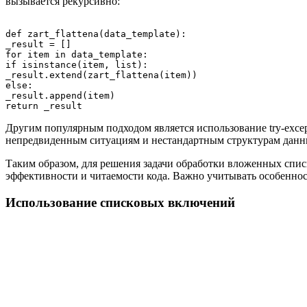
вызывается рекурсивно:
def zart_flattena(data_template):

_result = []

for item in data_template:

if isinstance(item, list):

_result.extend(zart_flattena(item))

else:

_result.append(item)

Другим популярным подходом является использование try-exce
непредвиденным ситуациям и нестандартным структурам данн
Таким образом, для решения задачи обработки вложенных спис
эффективности и читаемости кода. Важно учитывать особеннос
Использование списковых включений