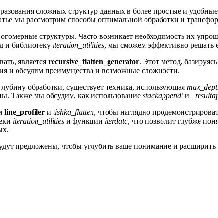
азования сложных структур данных в более простые и удобные 
тье мы рассмотрим способы оптимальной обработки и трансфор
огомерные структуры. Часто возникает необходимость их упрощ
од и библиотеку
iteration_utilities
, мы сможем эффективно решать е
вать, является
recursive_flatten_generator
. Этот метод, базируяс
ия и обсудим преимущества и возможные сложности.
 глубину обработки, существует техника, использующая
max_dept
ны. Также мы обсудим, как использование
stackappendi
и
_resulta
ем
line_profiler
и
tishka_flatten
, чтобы наглядно продемонстрироват
теки
iteration_utilities
и функции
iterdata
, что позволит глубже пон
ых.
удут предложены, чтобы углубить ваше понимание и расширить 