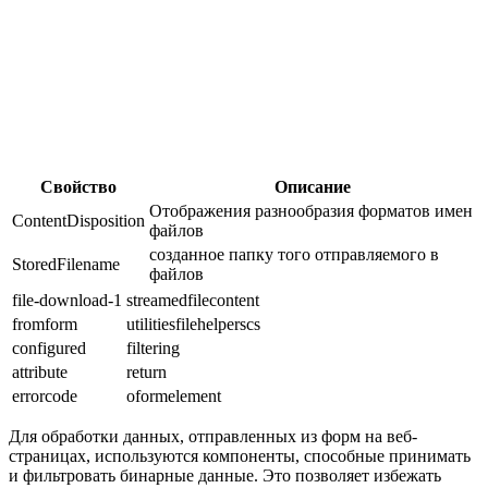
Свойство
Описание
Отображения разнообразия форматов имен
ContentDisposition
файлов
созданное папку того отправляемого в
StoredFilename
файлов
file-download-1
streamedfilecontent
fromform
utilitiesfilehelperscs
configured
filtering
attribute
return
errorcode
oformelement
Для обработки данных, отправленных из форм на веб-
страницах, используются компоненты, способные принимать
и фильтровать бинарные данные. Это позволяет избежать