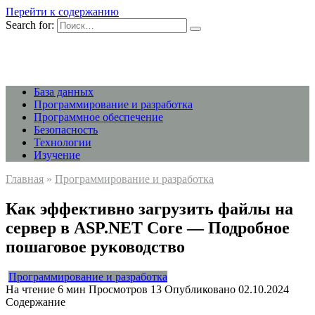
Перейти к содержанию
Search for:
База данных
Программирование и разработка
Программное обеспечение
Безопасность
Технологии
Изучение
Главная
»
Программирование и разработка
Как эффективно загрузить файлы на
сервер в ASP.NET Core — Подробное
пошаговое руководство
Программирование и разработка
На чтение
6 мин
Просмотров
13
Опубликовано
02.10.2024
Содержание