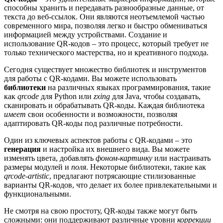
способны хранить и передавать разнообразные данные, от
текста до веб-ссылок. Они являются неотъемлемой частью
современного мира, позволяя легко и быстро обмениваться
информацией между устройствами. Создание и
использование QR-кодов – это процесс, который требует не
только технического мастерства, но и креативного подхода.
Сегодня существует множество библиотек и инструментов
для работы с QR-кодами. Вы можете использовать
библиотеки
на различных языках программирования, такие
как
qrcode
для Python или
zxing
для Java, чтобы создавать,
сканировать и обрабатывать QR-коды. Каждая библиотека
имеет
свои особенности и возможности, позволяя
адаптировать QR-коды под различные потребности.
Один из ключевых аспектов работы с QR-кодами – это
генерация
и настройка их внешнего вида. Вы можете
изменять цвета, добавлять
фоном-картинку
или настраивать
размеры модулей и
поля
. Некоторые библиотеки, такие как
qrcode-artistic
, предлагают потрясающие стилизованные
варианты QR-кодов, что делает их более привлекательными и
функциональными.
Не смотря на свою простоту, QR-коды также могут быть
сложными: они поддерживают различные уровни
коррекции