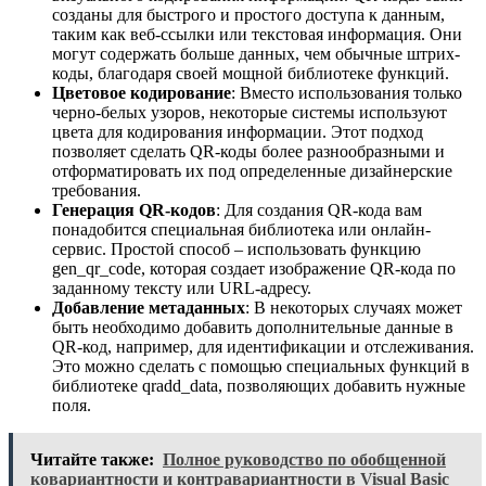
созданы для быстрого и простого доступа к данным,
таким как веб-ссылки или текстовая информация. Они
могут содержать больше данных, чем обычные штрих-
коды, благодаря своей мощной библиотеке функций.
Цветовое кодирование
: Вместо использования только
черно-белых узоров, некоторые системы используют
цвета для кодирования информации. Этот подход
позволяет сделать QR-коды более разнообразными и
отформатировать их под определенные дизайнерские
требования.
Генерация QR-кодов
: Для создания QR-кода вам
понадобится специальная библиотека или онлайн-
сервис. Простой способ – использовать функцию
gen_qr_code, которая создает изображение QR-кода по
заданному тексту или URL-адресу.
Добавление метаданных
: В некоторых случаях может
быть необходимо добавить дополнительные данные в
QR-код, например, для идентификации и отслеживания.
Это можно сделать с помощью специальных функций в
библиотеке qradd_data, позволяющих добавить нужные
поля.
Читайте также:
Полное руководство по обобщенной
ковариантности и контравариантности в Visual Basic