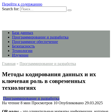
Перейти к содержанию
Search for:
База данных
Программирование и разработка
Программное обеспечение
Безопасность
Технологии
Изучение
Главная
»
Программирование и разработка
Методы кодирования данных и их
ключевая роль в современных
технологиях
Программирование и разработка
На чтение
8 мин
Просмотров
10
Опубликовано
29.03.2025
QR-коды
– это удивительные маркеры информации, которые