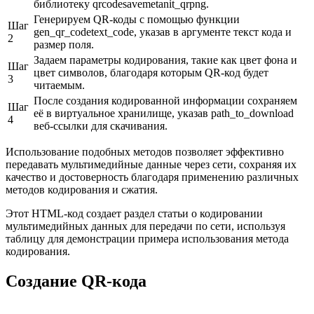
библиотеку qrcodesavemetanit_qrpng.
Генерируем QR-коды с помощью функции
Шаг
gen_qr_codetext_code, указав в аргументе текст кода и
2
размер поля.
Задаем параметры кодирования, такие как цвет фона и
Шаг
цвет символов, благодаря которым QR-код будет
3
читаемым.
После создания кодированной информации сохраняем
Шаг
её в виртуальное хранилище, указав path_to_download
4
веб-ссылки для скачивания.
Использование подобных методов позволяет эффективно
передавать мультимедийные данные через сети, сохраняя их
качество и достоверность благодаря применению различных
методов кодирования и сжатия.
Этот HTML-код создает раздел статьи о кодировании
мультимедийных данных для передачи по сети, используя
таблицу для демонстрации примера использования метода
кодирования.
Создание QR-кода