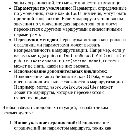
явных ограничений, это может привести к путанице.
Параметры по умолчанию:
Параметры, определенные
по умолчанию, такие как
значения, могут быть
default
причиной конфликтов. Если у маршрута установлены
значения по умолчанию для параметров, они могут
пересекаться с другими маршрутами с аналогичными
параметрами.
Перегрузки методов:
Перегрузка методов контроллера
с различными параметрами может вызвать
неопределенность в маршрутизации. Например, если у
вас есть методы
и
public IActionResult Get(int id)
, система
public IActionResult Get(string name)
может не знать, какой из них вызвать.
Использование дополнительных библиотек:
Подключение таких библиотек, как OData, может
внести дополнительные сложности в маршрутизацию.
Например, метод
может
maprouteiroutebuilder
добавить маршруты, которые пересекаются с
существующими.
Чтобы избежать подобных ситуаций, разработчикам
рекомендуется:
Явное указание ограничений:
Использование
ограничений на параметры маршрута, таких как