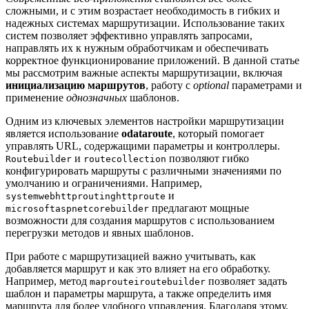
сложными, и с этим возрастает необходимость в гибких и
надежных системах маршрутизации. Использование таких
систем позволяет эффективно управлять запросами,
направлять их к нужным обработчикам и обеспечивать
корректное функционирование приложений. В данной статье
мы рассмотрим важные аспекты маршрутизации, включая
инициализацию маршрутов
, работу с
optional
параметрами и
применение
однозначных
шаблонов.
Одним из ключевых элементов настройки маршрутизации
является использование
odataroute
, который помогает
управлять URL, содержащими параметры и контроллеры.
и
позволяют гибко
Routebuilder
routecollection
конфигурировать маршруты с различными значениями по
умолчанию и ограничениями. Например,
и
systemwebhttproutinghttproute
предлагают мощные
microsoftaspnetcorebuilder
возможности для создания маршрутов с использованием
перегрузки методов и явных шаблонов.
При работе с маршрутизацией важно учитывать, как
добавляется маршрут и как это влияет на его обработку.
Например, метод
позволяет задать
maprouteiroutebuilder
шаблон и параметры маршрута, а также определить имя
маршрута для более удобного управления. Благодаря этому,