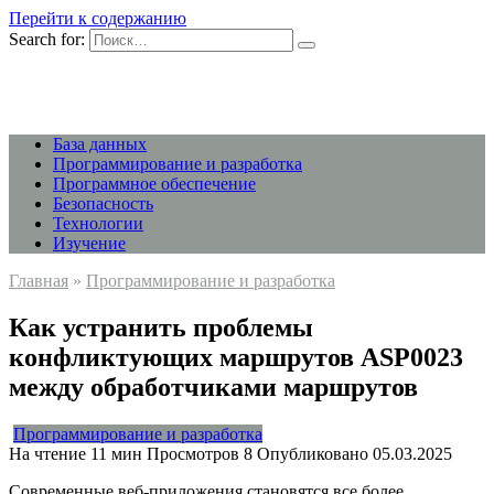
Перейти к содержанию
Search for:
База данных
Программирование и разработка
Программное обеспечение
Безопасность
Технологии
Изучение
Главная
»
Программирование и разработка
Как устранить проблемы
конфликтующих маршрутов ASP0023
между обработчиками маршрутов
Программирование и разработка
На чтение
11 мин
Просмотров
8
Опубликовано
05.03.2025
Современные веб-приложения становятся все более