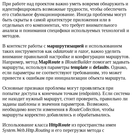
При работе над проектом важно уметь вовремя обнаружить и
идентифицировать возможные трудности, чтобы обеспечить
его стабильное функционирование. Иногда проблемы могут
быть скрыты в самой архитектуре приложения или в
отдельных его компонентах, что требует внимательного
анализа и понимания специфики используемых технологий и
методов.
В контексте работы с
маршрутизацией
и использованием
таких инструментов как
odataroute
и
razor
, важно уделить
внимание правильной настройке и конфигурации маршрутов.
Например, метод
MapRoute
в
IRouteBuilder
помогает задавать
маршруты, используя параметры
template
и
defaults
. Однако,
если параметры не соответствуют требованиям, это может
привести к ошибкам при инициализации объекта маршрута.
Основные признаки проблемы могут проявляться при
попытке доступа к конечным точкам (endpoints). Если система
не находит нужный маршрут, стоит проверить, правильно ли
заданы шаблоны и значения параметров. Возможно,
необходимо внести изменения в
RouteCollection
, чтобы
маршруты корректно добавлялись и обрабатывались.
Использование класса
HttpRoute
из пространства имен
System.Web.Http.Routing
и его перегрузки метода с