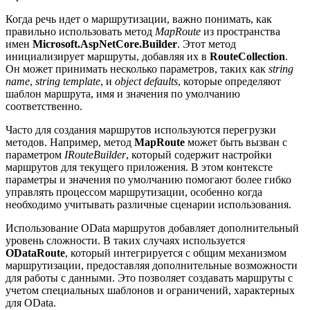
Когда речь идет о маршрутизации, важно понимать, как
правильно использовать метод
MapRoute
из пространства
имен
Microsoft.AspNetCore.Builder
. Этот метод
инициализирует маршруты, добавляя их в
RouteCollection
.
Он может принимать несколько параметров, таких как
string
name
,
string template
, и
object defaults
, которые определяют
шаблон маршрута, имя и значения по умолчанию
соответственно.
Часто для создания маршрутов используются перегрузки
методов. Например, метод
MapRoute
может быть вызван с
параметром
IRouteBuilder
, который содержит настройки
маршрутов для текущего приложения. В этом контексте
параметры и значения по умолчанию помогают более гибко
управлять процессом маршрутизации, особенно когда
необходимо учитывать различные сценарии использования.
Использование OData маршрутов добавляет дополнительный
уровень сложности. В таких случаях используется
ODataRoute
, который интегрируется с общим механизмом
маршрутизации, предоставляя дополнительные возможности
для работы с данными. Это позволяет создавать маршруты с
учетом специальных шаблонов и ограничений, характерных
для OData.