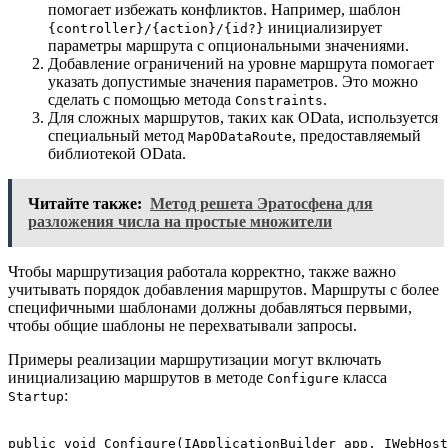
помогает избежать конфликтов. Например, шаблон
инициализирует
{controller}/{action}/{id?}
параметры маршрута с опциональными значениями.
Добавление ограничений на уровне маршрута помогает
указать допустимые значения параметров. Это можно
сделать с помощью метода
.
Constraints
Для сложных маршрутов, таких как OData, используется
специальный метод
, предоставляемый
MapODataRoute
библиотекой OData.
Читайте также:
Метод решета Эратосфена для
разложения числа на простые множители
Чтобы маршрутизация работала корректно, также важно
учитывать порядок добавления маршрутов. Маршруты с более
специфичными шаблонами должны добавляться первыми,
чтобы общие шаблоны не перехватывали запросы.
Примеры реализации маршрутизации могут включать
инициализацию маршрутов в методе
класса
Configure
:
Startup
public void Configure(IApplicationBuilder app, IWebHost