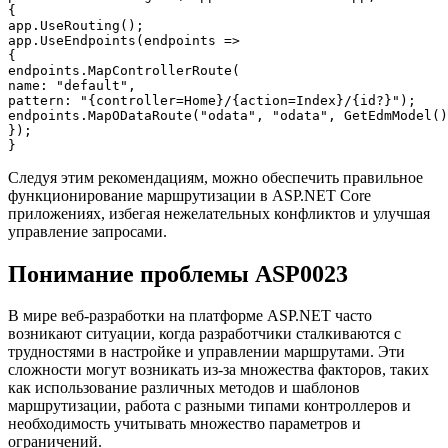
{

app.UseRouting();

app.UseEndpoints(endpoints =>

{

endpoints.MapControllerRoute(

name: "default",

pattern: "{controller=Home}/{action=Index}/{id?}");

endpoints.MapODataRoute("odata", "odata", GetEdmModel()
});

Следуя этим рекомендациям, можно обеспечить правильное
функционирование маршрутизации в ASP.NET Core
приложениях, избегая нежелательных конфликтов и улучшая
управление запросами.
Понимание проблемы ASP0023
В мире веб-разработки на платформе ASP.NET часто
возникают ситуации, когда разработчики сталкиваются с
трудностями в настройке и управлении маршрутами. Эти
сложности могут возникать из-за множества факторов, таких
как использование различных методов и шаблонов
маршрутизации, работа с разными типами контроллеров и
необходимость учитывать множество параметров и
ограничений.