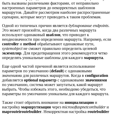
быть вызваны различными факторами, от неправильно
настроенных параметров до некорректных шаблонов
маршрутов. Давайте рассмотрим наиболее распространенные
сценарии, которые могут приводить к таким проблемам.
Одной из типичных причин является
дублирование endpoints
.
Это может произойти, когда два различных маршрута
используют одинаковый
шаблон
, что приводит к
неоднозначности при определении маршрута. Например, если
controller
и
method
обрабатывают одинаковые пути,
systemobject
не сможет правильно определить целевой
экземпляр
. Для предотвращения этого рекомендуется четко
определять уникальные шаблоны для каждого
маршрута
.
Еще одной частой причиной является использование
параметров по умолчанию (
default
) с одинаковыми
значениями
для различных маршрутов. Когда в
configuration
добавляется
optional параметр
с одинаковыми
значениями
по умолчанию, система может запутаться, какой маршрут
выбрать. Чтобы избежать этого, необходимо убедиться, что
параметры по умолчанию уникальны для каждого маршрута.
Также стоит обратить внимание на
инициализацию
и
настройку
маршрутизации
через
microsoftaspnetcorebuilder
и
maprouteiroutebuilder
. Некорректная настройка
routebuilder