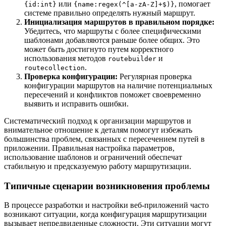
или
, помогает
{id:int}
{name:regex(^[a-zA-Z]+$)}
системе правильно определять нужный маршрут.
Инициализация маршрутов в правильном порядке:
Убедитесь, что маршруты с более специфическими
шаблонами добавляются раньше более общих. Это
может быть достигнуто путем корректного
использования методов
и
routebuilder
.
routecollection
Проверка конфигурации:
Регулярная проверка
конфигурации маршрутов на наличие потенциальных
пересечений и конфликтов поможет своевременно
выявить и исправить ошибки.
Систематический подход к организации маршрутов и
внимательное отношение к деталям помогут избежать
большинства проблем, связанных с пересечением путей в
приложении. Правильная настройка параметров,
использование шаблонов и ограничений обеспечат
стабильную и предсказуемую работу маршрутизации.
Типичные сценарии возникновения проблемы
В процессе разработки и настройки веб-приложений часто
возникают ситуации, когда конфигурация маршрутизации
вызывает непредвиденные сложности. Эти ситуации могут