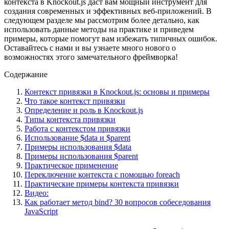
контекста в Knockout.js даст вам мощный инструмент для
создания современных и эффективных веб-приложений. В
следующем разделе мы рассмотрим более детально, как
использовать данные методы на практике и приведем
примеры, которые помогут вам избежать типичных ошибок.
Оставайтесь с нами и вы узнаете много нового о
возможностях этого замечательного фреймворка!
Содержание
Контекст привязки в Knockout.js: основы и примеры
Что такое контекст привязки
Определение и роль в Knockout.js
Типы контекста привязки
Работа с контекстом привязки
Использование $data и $parent
Примеры использования $data
Примеры использования $parent
Практическое применение
Переключение контекста с помощью foreach
Практические примеры контекста привязки
Видео:
Как работает метод bind? 30 вопросов собеседования
JavaScript