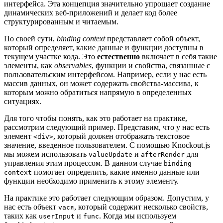
интерфейса. Эта концепция значительно упрощает создание
динамических веб-приложений и делает код более
структурированным и читаемым.
По своей сути,
binding context
представляет собой объект,
который определяет, какие данные и функции доступны в
текущем участке кода. Это
естественно
включает в себя такие
элементы, как
observables
, функции и свойства, связанные с
пользовательским интерфейсом. Например, если у нас есть
массив данных, он может содержать свойства-массива, к
которым можно обратиться напрямую в определенных
ситуациях.
Для того чтобы понять, как это работает на практике,
рассмотрим следующий пример. Представим, что у нас есть
элемент
, который должен отображать текстовое
<div>
значение, введенное пользователем. С помощью Knockout.js
мы можем использовать
и
для
valueUpdate
afterRender
управления этим процессом. В данном случае
binding
помогает определить, какие именно данные или
context
функции необходимо применить к этому элементу.
На практике это работает следующим образом. Допустим, у
нас есть объект
, который содержит несколько свойств,
vaся
таких как
и
. Когда мы используем
userInput
func