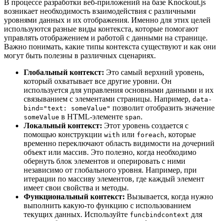
В процессе разработки веб-приложений на базе Knockout.js
возникает необходимость взаимодействия с различными
уровнями данных и их отображения. Именно для этих целей
используются разные виды контекста, которые помогают
управлять отображением и работой с данными на странице.
Важно понимать, какие типы контекста существуют и как они
могут быть полезны в различных сценариях.
Глобальный контекст:
Это самый верхний уровень,
который охватывает все другие уровни. Он
используется для управления основными данными и их
связыванием с элементами страницы. Например,
data-
позволит отобразить значение
bind="text: someValue"
в HTML-элементе
.
someValue
span
Локальный контекст:
Этот уровень создается с
помощью конструкции
или
, которые
with
foreach
временно переключают область видимости на дочерний
объект или массив. Это полезно, когда необходимо
обернуть блок элементов и оперировать с ними
независимо от глобального уровня. Например, при
итерации по массиву элементов, где каждый элемент
имеет свои свойства и методы.
Функциональный контекст:
Вызывается, когда нужно
выполнить какую-то функцию с использованием
текущих данных. Используйте
для
funcbindcontext