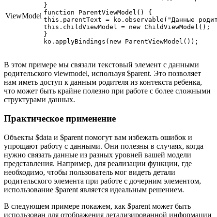
}

function ParentViewModel() {

ViewModel
this.parentText = ko.observable("Данные родит
this.childViewModel = new ChildViewModel();

}

В этом примере мы связали текстовый элемент с данными
родительского viewmodel, используя $parent. Это позволяет
нам иметь доступ к данным родителя из контекста ребенка,
что может быть крайне полезно при работе с более сложными
структурами данных.
Практическое применение
Объекты $data и $parent помогут вам избежать ошибок и
упрощают работу с данными. Они полезны в случаях, когда
нужно связать данные из разных уровней вашей модели
представления. Например, для реализации функции, где
необходимо, чтобы пользователь мог видеть детали
родительского элемента при работе с дочерним элементом,
использование $parent является идеальным решением.
В следующем примере покажем, как $parent может быть
использован для отображения детализированной информации