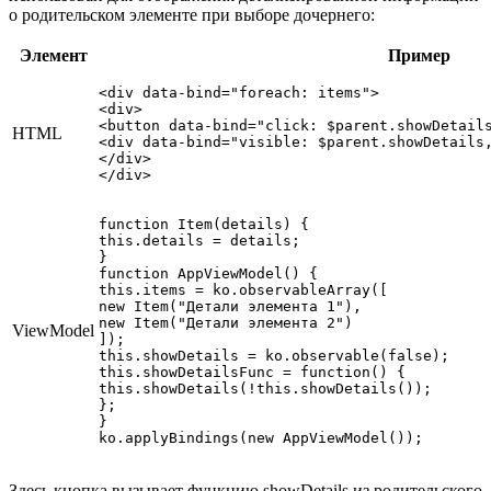
о родительском элементе при выборе дочернего:
Элемент
Пример
<div data-bind="foreach: items">

<div>

<button data-bind="click: $parent.showDetails
HTML
<div data-bind="visible: $parent.showDetails,
</div>

</div>
function Item(details) {

this.details = details;

}

function AppViewModel() {

this.items = ko.observableArray([

new Item("Детали элемента 1"),

new Item("Детали элемента 2")

ViewModel
]);

this.showDetails = ko.observable(false);

this.showDetailsFunc = function() {

this.showDetails(!this.showDetails());

};

}

Здесь кнопка вызывает функцию showDetails из родительского