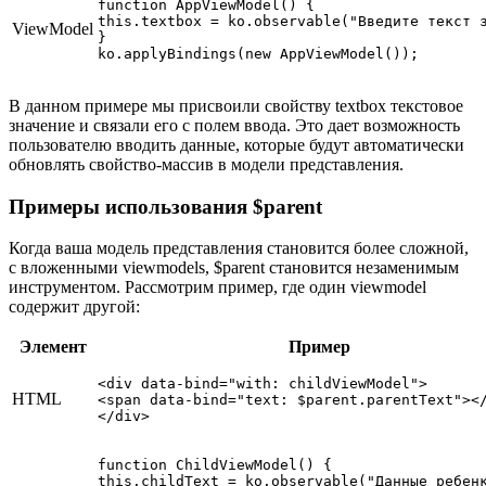
function AppViewModel() {

this.textbox = ko.observable("Введите текст з
ViewModel
}

В данном примере мы присвоили свойству textbox текстовое
значение и связали его с полем ввода. Это дает возможность
пользователю вводить данные, которые будут автоматически
обновлять свойство-массив в модели представления.
Примеры использования $parent
Когда ваша модель представления становится более сложной,
с вложенными viewmodels, $parent становится незаменимым
инструментом. Рассмотрим пример, где один viewmodel
содержит другой:
Элемент
Пример
<div data-bind="with: childViewModel">

HTML
<span data-bind="text: $parent.parentText"></
</div>
function ChildViewModel() {

this.childText = ko.observable("Данные ребенк