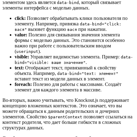
элементом здесь является
, который связывает
data-bind
элементы интерфейса с моделью данных.
click:
Позволяет обрабатывать клики пользователя по
элементу. Например, привязка
data-bind="click:
вызовет функцию
при нажатии.
вася"
вася
value:
Полезно для связывания значения элемента
формы с моделью данных. Это становится особенно
важно при работе с пользовательским вводом
(
).
userinput
visible:
Управляет видимостью элемента. Пример:
data-
.
bind="visible: ваше значение"
text:
Отображает текст, привязанный к свойству
объекта. Например,
data-bind="text: элемент"
вставит текст из модели данных в элемент.
foreach:
Полезно для работы с массивами. Создаёт
элемент для каждого элемента в массиве.
Во-вторых, важно учитывать, что Knockout.js поддерживает
концепцию вложенных контекстов. Это означает, что вы
можете обращаться к данным родительских и дочерних
элементов. Свойство
позволяет ссылаться на
$parentContext
контекст родителя, что дает больше гибкости в сложных
структурах данных.