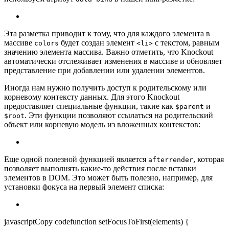
Эта разметка приводит к тому, что для каждого элемента в
массиве
будет создан элемент
с текстом, равным
colors
<li>
значению элемента массива. Важно отметить, что Knockout
автоматически отслеживает изменения в массиве и обновляет
представление при добавлении или удалении элементов.
Иногда нам нужно получить доступ к родительскому или
корневому контексту данных. Для этого Knockout
предоставляет специальные функции, такие как
и
$parent
. Эти функции позволяют ссылаться на родительский
$root
объект или корневую модель из вложенных контекстов:
Еще одной полезной функцией является
, которая
afterrender
позволяет выполнять какие-то действия после вставки
элементов в DOM. Это может быть полезно, например, для
установки фокуса на первый элемент списка:
javascriptCopy codefunction setFocusToFirst(elements) {