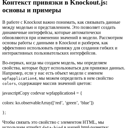
Контекст привязки в Knockout.js:
основы и примеры
В работе с Knockout важно понимать, как связывать данные
между моделью и представлением. Это позволяет создать
динамичные интерфейсы, которые автоматически
обновляются при изменении значений в модели. Рассмотрим
основы работы с данными в Knockout и разберем, как
эффективно использовать привязку для создания гибких и
интерактивных пользовательских интерфейсов.
Во-первых, когда мы создаем модель, мы определяем
свойства, которые будут использоваться для привязки данных.
Например, если у нас есть объект модели с именем
, мы можем определить в нем свойство
wpfapplication4
, содержащее массив значений цветов:
colors
javascriptCopy codevar wpfapplication4 = {
colors: ko.observableArray([‘red’, ‘green’, ‘blue’])
};
Чтобы связать это свойство с элементом HTML, мы
используем атрибут
в нашей html-разметке:
data-bind