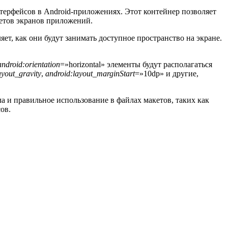
терфейсов в Android-приложениях. Этот контейнер позволяет
кетов экранов приложений.
ет, как они будут занимать доступное пространство на экране.
android:orientation
=»horizontal» элементы будут располагаться
ayout_gravity
,
android:layout_marginStart
=»10dp» и другие,
 и правильное использование в файлах макетов, таких как
ов.