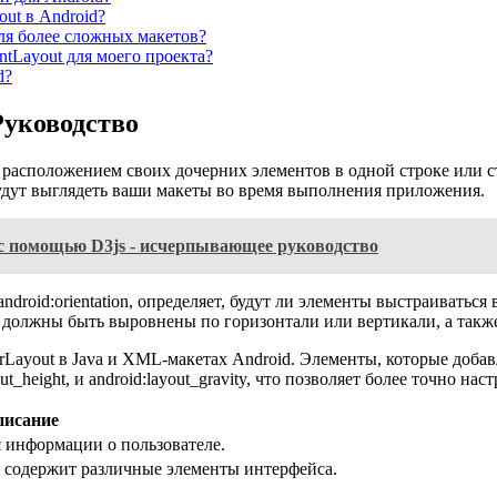
ut в Android?
для более сложных макетов?
intLayout для моего проекта?
d?
Руководство
т расположением своих дочерних элементов в одной строке или с
будут выглядеть ваши макеты во время выполнения приложения.
с помощью D3js - исчерпывающее руководство
droid:orientation, определяет, будут ли элементы выстраиваться 
должны быть выровнены по горизонтали или вертикали, а также 
Layout в Java и XML-макетах Android. Элементы, которые добавл
out_height, и android:layout_gravity, что позволяет более точно н
писание
 информации о пользователе.
 содержит различные элементы интерфейса.