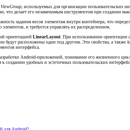
в
ViewGroup
, используемых для организации пользовательских ин
али, что делает его незаменимым инструментом при создании ма
жность задания весов элементам внутри контейнера, что определя
о элементов, и требуется управлять их распределением.
ной ориентацией
LinearLayout
. При использовании ориентации
они будут расположены один под другим. Эти свойства, а также
l
ементов интерфейса.
азработке Android-приложений, понимание его жизненного цикла
м к созданию удобных и эстетичных пользовательских интерфейс
й для Android?