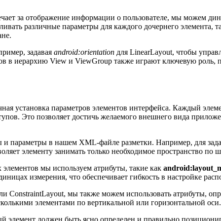
ечает за отображение информации о пользователе, мы можем дин
ливать различные параметры для каждого дочернего элемента, та
ане.
пример, задавая
android:orientation
для LinearLayout, чтобы управл
ов в иерархию View и ViewGroup также играют ключевую роль, п
чная установка параметров элементов интерфейса. Каждый элеме
тупов. Это позволяет достичь желаемого внешнего вида приложе
ы и параметры в нашем XML-файле разметки. Например, для зад
воляет элементу занимать только необходимое пространство по 
их элементов мы используем атрибуты, такие как
android:layout_
 единицах измерения, что обеспечивает гибкость в настройке рас
ли ConstraintLayout, мы также можем использовать атрибуты, опр
сколькими элементами по вертикальной или горизонтальной оси.
ый элемент должен быть ясно определен и правильно позиционир