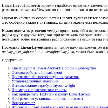
LinearLayout
является одним из наиболее основных элементо
размещать элементы
View
как по горизонтали, так и по вертик
Одной из ключевых особенностей
LinearLayout
является возмо
Это особенно важно в ситуациях, когда на экране есть нескольк
Важно понимать различия между горизонтальной и вертикаль
рядом друг с другом, тогда как при вертикальной ориентации 
позволяют точно настраивать расположение и внешний вид эл
Поскольку
LinearLayout
является таким важным элементом в р
activity_user_info.xml
или
userinfoactivity.java
, может быть ключо
Содержание
LinearLayout в Java и Android: Полное Руководство
Основы работы с LinearLayout
Программный способ создания разметки
Установка точных значений
Использование атрибута layout_weight
Примеры и практические советы
Как прикрепить TextView к концу LinearLayout
Программная установка ширины и высоты
Вопрос-ответ:
Что такое LinearLayout в контексте разработки приложени