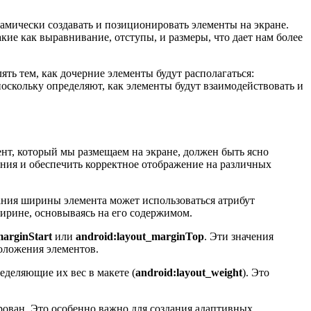
амически создавать и позиционировать элементы на экране.
кие как выравнивание, отступы, и размеры, что дает нам более
ять тем, как дочерние элементы будут располагаться:
оскольку определяют, как элементы будут взаимодействовать и
нт, который мы размещаем на экране, должен быть ясно
ния и обеспечить корректное отображение на различных
ания ширины элемента может использоваться атрибут
ширине, основываясь на его содержимом.
marginStart
или
android:layout_marginTop
. Эти значения
положения элементов.
еделяющие их вес в макете (
android:layout_weight
). Это
ован. Это особенно важно для создания адаптивных