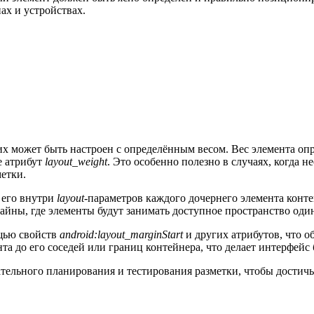
ах и устройствах.
 может быть настроен с определённым весом. Вес элемента опре
е атрибут
layout_weight
. Это особенно полезно в случаях, когда 
метки.
 его внутри
layout
-параметров каждого дочернего элемента конт
изайны, где элементы будут занимать доступное пространство од
щью свойств
android:layout_marginStart
и других атрибутов, что 
нта до его соседей или границ контейнера, что делает интерфейс
тельного планирования и тестирования разметки, чтобы достич