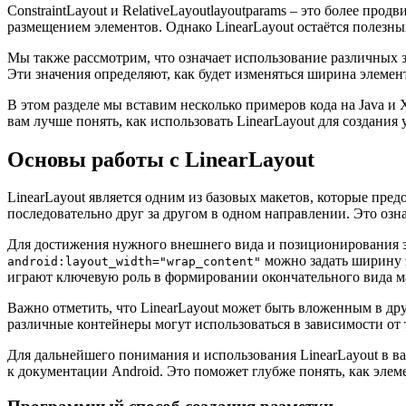
ConstraintLayout и RelativeLayoutlayoutparams – это более про
размещением элементов. Однако LinearLayout остаётся полезн
Мы также рассмотрим, что означает использование различных зна
Эти значения определяют, как будет изменяться ширина элемен
В этом разделе мы вставим несколько примеров кода на Java 
вам лучше понять, как использовать LinearLayout для создани
Основы работы с LinearLayout
LinearLayout является одним из базовых макетов, которые пр
последовательно друг за другом в одном направлении. Это озна
Для достижения нужного внешнего вида и позиционирования эл
можно задать ширину 
android:layout_width="wrap_content"
играют ключевую роль в формировании окончательного вида м
Важно отметить, что LinearLayout может быть вложенным в друг
различные контейнеры могут использоваться в зависимости от 
Для дальнейшего понимания и использования LinearLayout в в
к документации Android. Это поможет глубже понять, как эле