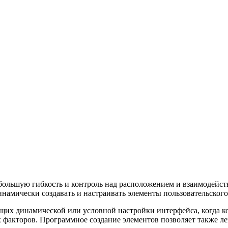
ольшую гибкость и контроль над расположением и взаимодействи
мически создавать и настраивать элементы пользовательского ин
щих динамической или условной настройки интерфейса, когда к
х факторов. Программное создание элементов позволяет также ле