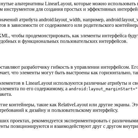
двинутые альтернативы LinearLayout, которые можно использовать 
ым инструментом для создания простых и эффективных интерфей
чений атрибута android:layout_width, например, android:layout_w
тов в зависимости от содержимого или родительского контейнер
и XML, чтобы продемонстрировать, как элементы интерфейса буд
я удобных и функциональных пользовательских интерфейсов.
едоставляют разработчику гибкость в управлении интерфейсом. 
чает, что элементы могут быть выстроены как горизонтально, та
ементов в LinearLayout используются различные атрибуты и св
элемента по его содержимому, а
android:layout_marginStart="
акета.
ие контейнеры, такие как RelativeLayout или другие экраны. Эт
требований к дизайну и пользовательскому интерфейсу.
аших проектах, рекомендуется экспериментировать с различными
менты позиционируются и взаимодействуют друг с другом внутри