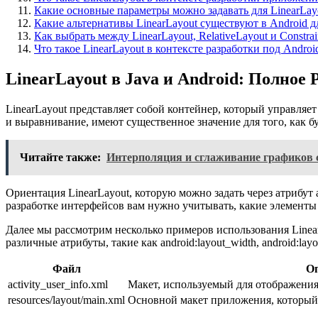
Какие основные параметры можно задавать для LinearLayo
Какие альтернативы LinearLayout существуют в Android 
Как выбрать между LinearLayout, RelativeLayout и Constra
Что такое LinearLayout в контексте разработки под Androi
LinearLayout в Java и Android: Полное 
LinearLayout представляет собой контейнер, который управляе
и выравнивание, имеют существенное значение для того, как 
Читайте также:
Интерполяция и сглаживание графиков 
Ориентация LinearLayout, которую можно задать через атрибут an
разработке интерфейсов вам нужно учитывать, какие элементы 
Далее мы рассмотрим несколько примеров использования Linear
различные атрибуты, такие как android:layout_width, android:lay
Файл
О
activity_user_info.xml
Макет, используемый для отображения
resources/layout/main.xml
Основной макет приложения, который