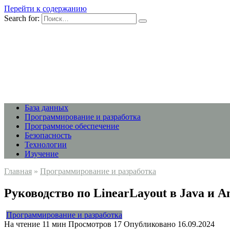
Перейти к содержанию
Search for:
База данных
Программирование и разработка
Программное обеспечение
Безопасность
Технологии
Изучение
Главная
»
Программирование и разработка
Руководство по LinearLayout в Java и 
Программирование и разработка
На чтение
11 мин
Просмотров
17
Опубликовано
16.09.2024