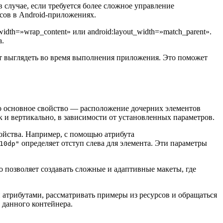
в случае, если требуется более сложное управление
сов в Android-приложениях.
idth=»wrap_content» или android:layout_width=»match_parent».
а.
ут выглядеть во время выполнения приложения. Это поможет
Его основное свойство — расположение дочерних элементов
к и вертикально, в зависимости от установленных параметров.
ойства. Например, с помощью атрибута
определяет отступ слева для элемента. Эти параметры
10dp"
о позволяет создавать сложные и адаптивные макеты, где
 атрибутами, рассматривать примеры из ресурсов и обращаться
 данного контейнера.