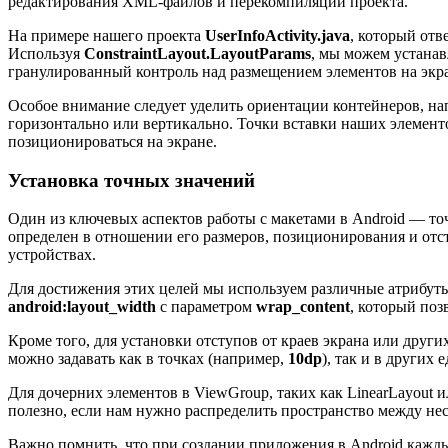
редактирования XML-файлов и перекомпиляции проекта.
На примере нашего проекта
UserInfoActivity.java
, который отв
Используя
ConstraintLayout.LayoutParams
, мы можем устанав
гранулированный контроль над размещением элементов на экр
Особое внимание следует уделить ориентации контейнеров, на
горизонтально или вертикально. Точки вставки наших элемент
позиционироваться на экране.
Установка точных значений
Один из ключевых аспектов работы с макетами в Android — то
определен в отношении его размеров, позиционирования и отс
устройствах.
Для достижения этих целей мы используем различные атрибут
android:layout_width
с параметром
wrap_content
, который поз
Кроме того, для установки отступов от краев экрана или друг
можно задавать как в точках (например,
10dp
), так и в других
Для дочерних элементов в ViewGroup, таких как LinearLayout и
полезно, если нам нужно распределить пространство между не
Важно помнить, что при создании приложения в Android кажд