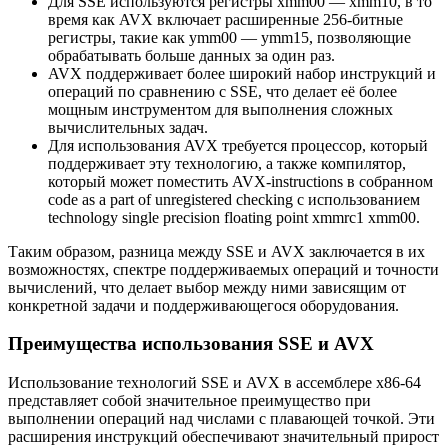
Для SSE используются регистры xmm00 — xmm10, в то
время как AVX включает расширенные 256-битные
регистры, такие как ymm00 — ymm15, позволяющие
обрабатывать больше данных за один раз.
AVX поддерживает более широкий набор инструкций и
операций по сравнению с SSE, что делает её более
мощным инструментом для выполнения сложных
вычислительных задач.
Для использования AVX требуется процессор, который
поддерживает эту технологию, а также компилятор,
который может поместить AVX-instructions в собранном
code as a part of unregistered checking с использованием
technology single precision floating point xmmrc1 xmm00.
Таким образом, разница между SSE и AVX заключается в их
возможностях, спектре поддерживаемых операций и точности
вычислений, что делает выбор между ними зависящим от
конкретной задачи и поддерживающегося оборудования.
Преимущества использования SSE и AVX
Использование технологий SSE и AVX в ассемблере x86-64
представляет собой значительное преимущество при
выполнении операций над числами с плавающей точкой. Эти
расширения инструкций обеспечивают значительный прирост