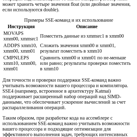
может хранить четыре значения float (или двойные значения,
если используются double).
Примеры SSE-команд и их использование
Инструкция
Описание
MOVAPS
Поместить данные из xmmsrc1 в xmm00
xmm00, xmmsrc1
ADDPS xmm10,
Сложить значения xmm00 и xmm01,
xmm00, xmm01
результат поместить в xmm10
CMPNLEPS
Сравнить xmm00 и xmm01 по не-меньше
xmm10, xmm00,
или равно; результаты проверки поместить
xmm01
в xmm10
Для точности и проверки поддержки SSE-команд важно
учитывать возможности вашего процессора и компилятора.
SSE4 (например, встроенное в архитектуру Katmai)
поддерживает расширенный набор операций над SIMD-
данными, что обеспечивает ускорение вычислений за счет
распараллеливания операций.
Таким образом, при разработке кода на ассемблере с
использованием SSE-команд важно учитывать возможности
вашего процессора и подходящие оптимизации для
эффективного выполнения задач, требующих интенсивных