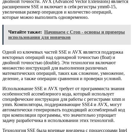
двойной точности. AVX (Advanced Vector Extensions) является
расширением SSE и включает в себя регистры ymm0-15,
увеличивая размер операндов и количество операций,
которые можно выполнить одновременно.
Читайте также:
Начинаем с Cron - основы и примеры
использования для новичков
Одной из ключевых частей SSE и AVX является поддержка
векторных операций над одинарной точностью (float) и
двойной точностью (double). Эти технологии включают
множество инструкций для выполнения различных
математических операций, таких как сложение, умножение,
деление, а также операции сравнения и проверки условий.
Использование SSE и AVX требует от программиста знания
особенностей ассемблерного кода, который использует
специфические инструкции для работы с регистрами xmm и
ymm. Компиляторы, поддерживающие SSE4 и AVX, могут
автоматически генерировать подходящий ассемблерный код
при компиляции программы, что значительно упрощает
задачу разработчика в использовании этих технологий.
Технология SSE была впервые внедрена с процессорами Intel