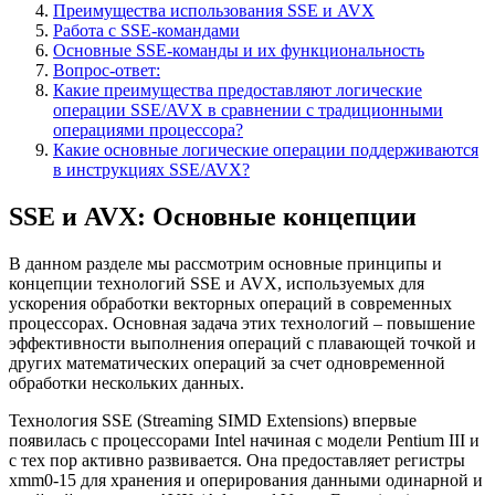
Преимущества использования SSE и AVX
Работа с SSE-командами
Основные SSE-команды и их функциональность
Вопрос-ответ:
Какие преимущества предоставляют логические
операции SSE/AVX в сравнении с традиционными
операциями процессора?
Какие основные логические операции поддерживаются
в инструкциях SSE/AVX?
SSE и AVX: Основные концепции
В данном разделе мы рассмотрим основные принципы и
концепции технологий SSE и AVX, используемых для
ускорения обработки векторных операций в современных
процессорах. Основная задача этих технологий – повышение
эффективности выполнения операций с плавающей точкой и
других математических операций за счет одновременной
обработки нескольких данных.
Технология SSE (Streaming SIMD Extensions) впервые
появилась с процессорами Intel начиная с модели Pentium III и
с тех пор активно развивается. Она предоставляет регистры
xmm0-15 для хранения и оперирования данными одинарной и