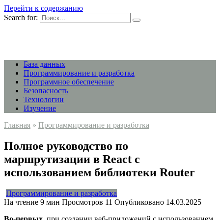
Перейти к содержанию
Search for:
База данных
Программирование и разработка
Программное обеспечение
Безопасность
Технологии
Изучение
Главная
»
Программирование и разработка
Полное руководство по
маршрутизации в React с
использованием библиотеки Router
Программирование и разработка
На чтение
9 мин
Просмотров
11
Опубликовано
14.03.2025
Во-первых
, при создании веб-приложений с использованием