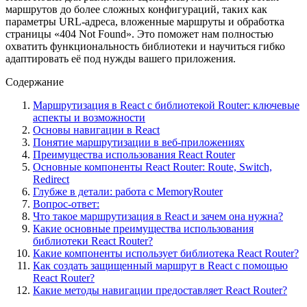
маршрутов до более сложных конфигураций, таких как
параметры URL-адреса, вложенные маршруты и обработка
страницы «404 Not Found». Это поможет нам полностью
охватить функциональность библиотеки и научиться гибко
адаптировать её под нужды вашего приложения.
Содержание
Маршрутизация в React с библиотекой Router: ключевые
аспекты и возможности
Основы навигации в React
Понятие маршрутизации в веб-приложениях
Преимущества использования React Router
Основные компоненты React Router: Route, Switch,
Redirect
Глубже в детали: работа с MemoryRouter
Вопрос-ответ:
Что такое маршрутизация в React и зачем она нужна?
Какие основные преимущества использования
библиотеки React Router?
Какие компоненты использует библиотека React Router?
Как создать защищенный маршрут в React с помощью
React Router?
Какие методы навигации предоставляет React Router?