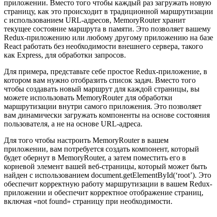
приложении. Вместо того чтобы каждый раз загружать новую
страницу, как это происходит в традиционной маршрутизации
с использованием URL-адресов, MemoryRouter хранит
текущее состояние маршрута в памяти. Это позволяет вашему
Redux-приложению или любому другому приложению на базе
React работать без необходимости внешнего сервера, такого
как Express, для обработки запросов.
Для примера, представьте себе простое Redux-приложение, в
котором вам нужно отобразить список задач. Вместо того
чтобы создавать новый маршрут для каждой страницы, вы
можете использовать MemoryRouter для обработки
маршрутизации внутри самого приложения. Это позволяет
вам динамически загружать компоненты на основе состояния
пользователя, а не на основе URL-адреса.
Для того чтобы настроить MemoryRouter в вашем
приложении, вам потребуется создать компонент, который
будет обернут в MemoryRouter, а затем поместить его в
корневой элемент вашей веб-страницы, который может быть
найден с использованием document.getElementById(‘root’). Это
обеспечит корректную работу маршрутизации в вашем Redux-
приложении и обеспечит корректное отображение страниц,
включая «not found» страницу при необходимости.