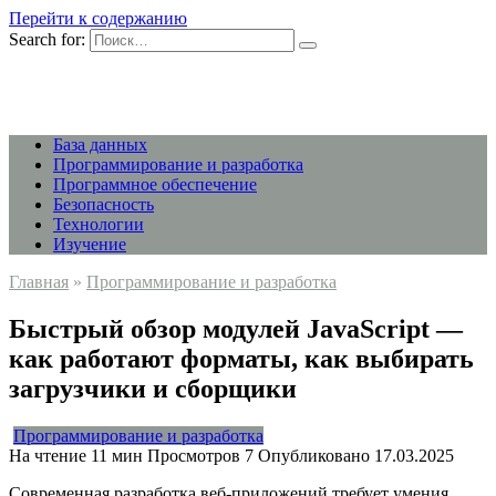
Перейти к содержанию
Search for:
База данных
Программирование и разработка
Программное обеспечение
Безопасность
Технологии
Изучение
Главная
»
Программирование и разработка
Быстрый обзор модулей JavaScript —
как работают форматы, как выбирать
загрузчики и сборщики
Программирование и разработка
На чтение
11 мин
Просмотров
7
Опубликовано
17.03.2025
Современная разработка веб-приложений требует умения