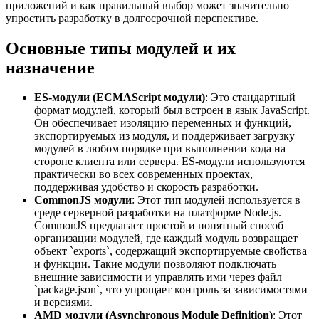
приложений и как правильный выбор может значительно
упростить разработку в долгосрочной перспективе.
Основные типы модулей и их
назначение
ES-модули (ECMAScript модули)
: Это стандартный
формат модулей, который был встроен в язык JavaScript.
Он обеспечивает изоляцию переменных и функций,
экспортируемых из модуля, и поддерживает загрузку
модулей в любом порядке при выполнении кода на
стороне клиента или сервера. ES-модули используются
практически во всех современных проектах,
поддерживая удобство и скорость разработки.
CommonJS модули
: Этот тип модулей используется в
среде серверной разработки на платформе Node.js.
CommonJS предлагает простой и понятный способ
организации модулей, где каждый модуль возвращает
объект `exports`, содержащий экспортируемые свойства
и функции. Такие модули позволяют подключать
внешние зависимости и управлять ими через файл
`package.json`, что упрощает контроль за зависимостями
и версиями.
AMD модули (Asynchronous Module Definition)
: Этот