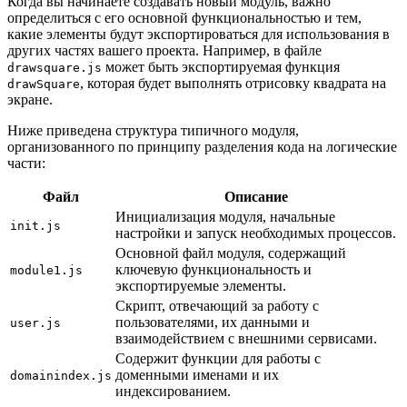
Когда вы начинаете создавать новый модуль, важно
определиться с его основной функциональностью и тем,
какие элементы будут экспортироваться для использования в
других частях вашего проекта. Например, в файле
может быть экспортируемая функция
drawsquare.js
, которая будет выполнять отрисовку квадрата на
drawSquare
экране.
Ниже приведена структура типичного модуля,
организованного по принципу разделения кода на логические
части:
Файл
Описание
Инициализация модуля, начальные
init.js
настройки и запуск необходимых процессов.
Основной файл модуля, содержащий
ключевую функциональность и
module1.js
экспортируемые элементы.
Скрипт, отвечающий за работу с
пользователями, их данными и
user.js
взаимодействием с внешними сервисами.
Содержит функции для работы с
доменными именами и их
domainindex.js
индексированием.