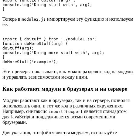
export function doStuff(arg) {

console.log('Doing stuff with', arg);

Теперь в
импортируем эту функцию и используем
module2.js
ее:
import { doStuff } from './module1.js';

function doMoreStuff(arg) {

doStuff(arg);

console.log('Doing more stuff with', arg);

}

Эти примеры показывают, как можно разделять код на модули
и управлять зависимостями между ними.
Как работают модули в браузерах и на сервере
Модули работают как в браузерах, так и на сервере, позволяя
использовать один и тот же код в различных окружениях.
Например, синтаксис
и
является стандартом
import
export
для JavaScript и поддерживается всеми современными
браузерами.
Для указания, что файл является модулем, используйте