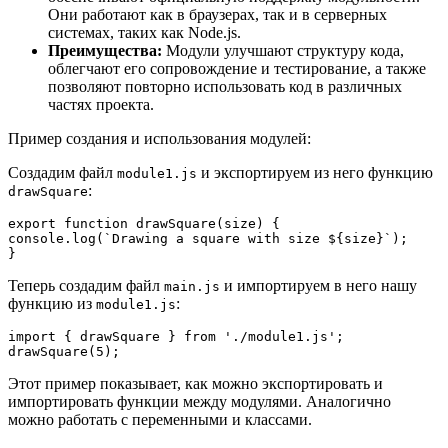
Они работают как в браузерах, так и в серверных
системах, таких как Node.js.
Преимущества:
Модули улучшают структуру кода,
облегчают его сопровождение и тестирование, а также
позволяют повторно использовать код в различных
частях проекта.
Пример создания и использования модулей:
Создадим файл
и экспортируем из него функцию
module1.js
:
drawSquare
export function drawSquare(size) {

console.log(`Drawing a square with size ${size}`);

Теперь создадим файл
и импортируем в него нашу
main.js
функцию из
:
module1.js
import { drawSquare } from './module1.js';

Этот пример показывает, как можно экспортировать и
импортировать функции между модулями. Аналогично
можно работать с переменными и классами.