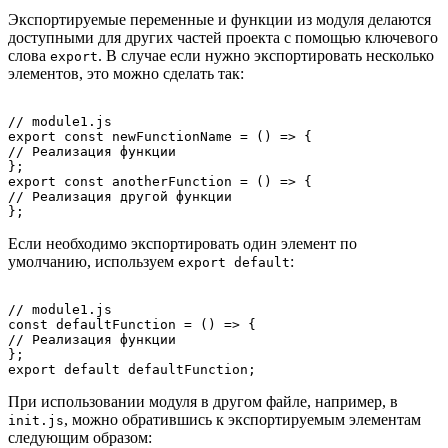
Экспортируемые переменные и функции из модуля делаются
доступными для других частей проекта с помощью ключевого
слова
. В случае если нужно экспортировать несколько
export
элементов, это можно сделать так:
// module1.js

export const newFunctionName = () => {

// Реализация функции

};

export const anotherFunction = () => {

// Реализация другой функции

Если необходимо экспортировать один элемент по
умолчанию, используем
:
export default
// module1.js

const defaultFunction = () => {

// Реализация функции

};

При использовании модуля в другом файле, например, в
, можно обратившись к экспортируемым элементам
init.js
следующим образом: