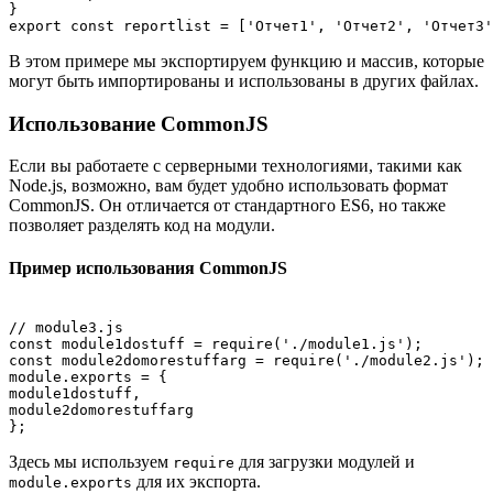
}

В этом примере мы экспортируем функцию и массив, которые
могут быть импортированы и использованы в других файлах.
Использование CommonJS
Если вы работаете с серверными технологиями, такими как
Node.js, возможно, вам будет удобно использовать формат
CommonJS. Он отличается от стандартного ES6, но также
позволяет разделять код на модули.
Пример использования CommonJS
// module3.js

const module1dostuff = require('./module1.js');

const module2domorestuffarg = require('./module2.js');

module.exports = {

module1dostuff,

module2domorestuffarg

Здесь мы используем
для загрузки модулей и
require
для их экспорта.
module.exports