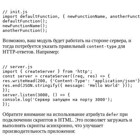
// init.js

import defaultFunction, { newFunctionName, anotherFunct
defaultFunction();

newFunctionName();

Возможно, ваш модуль будет работать на стороне сервера, и
тогда потребуется указать правильный
для
content-type
HTTP-ответов. Например:
// server.js

import { createServer } from 'http';

const server = createServer((req, res) => {

res.writeHead(200, {'Content-Type': 'application/json'}
res.end(JSON.stringify({ message: 'Hello World' }));

});

server.listen(3000, () => {

console.log('Сервер запущен на порту 3000');

Обратите внимание на использование атрибута
при
defer
подключении скриптов в HTML. Это позволяет загружать и
выполнять скрипты асинхронно, что улучшает
производительность приложения: