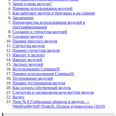
Зачем нужны модули?
Примеры использования модулей
Как работают модули в браузерах и на сервере
Заключение
Преимущества использования модулей в
программировании
Создание и структура модулей
Создание модуля
Пример простого модуля
Структура модуля
Пример структуры модуля
Импорт и экспорт
Импорт модулей
Экспорт модулей
Использование CommonJS
Пример использования CommonJS
Тестирование модулей
Пример тестирования модуля
Как создать собственный модуль
Структура и организация кода внутри модуля
Видео:
Урок № 8 Глобальные объекты и модули —
[WebForMySelf] NodeJS. Полное руководство (2019)