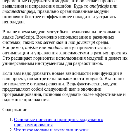
переменные содержатся в модуле, что облегчает процесс
выявления и исправления ошибок. Будь то
analyticsjs
или
modulestrianglejs
, правильно организованные модули
позволяют быстрее и эффективнее находить и устранять
неполадки.
В наше время модули могут быть реализованы не только в
языке JavaScript. Возможно использование в различных
системах, таких как
server-side
и
non-javascript
среды.
Например,
unisize
или
modules
могут применяться для
оптимизации и управления зависимостями в разных проектах.
Это расширяет горизонты использования модулей и делает их
универсальным инструментом для разработчиков.
Если вам надо добавить новые зависимости или функции в
ваш проект, посмотрите на возможности модулей. Вы точно
не пожалеете о таком решении. Ведь фактически, модули
представляют собой следующий шаг в эволюции
программирования, позволяя создавать более эффективные и
надежные приложения.
Содержание
Основные понятия и принципы модульного
программирования
Что такое модули и зачем они нужны