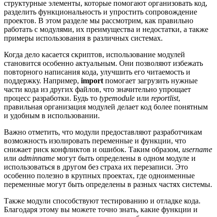
структурные элементы, которые помогают организовать код,
разделить функциональность и упростить сопровождение
проектов. В этом разделе мы рассмотрим, как правильно
работать с модулями, их преимущества и недостатки, а также
примеры использования в различных системах.
Когда дело касается скриптов, использование модулей
становится особенно актуальным. Они позволяют избежать
повторного написания кода, улучшить его читаемость и
поддержку. Например,
import
помогает загрузить нужные
части кода из других файлов, что значительно упрощает
процесс разработки. Будь то
typemodule
или
reportlist
,
правильная организация модулей делает код более понятным
и удобным в использовании.
Важно отметить, что модули предоставляют разработчикам
возможность изолировать переменные и функции, что
снижает риск конфликтов и ошибок. Таким образом,
username
или
adminname
могут быть определены в одном модуле и
использоваться в другом без страха их перезаписи. Это
особенно полезно в крупных проектах, где одноименные
переменные могут быть определены в разных частях системы.
Также модули способствуют тестированию и отладке кода.
Благодаря этому вы можете точно знать, какие функции и