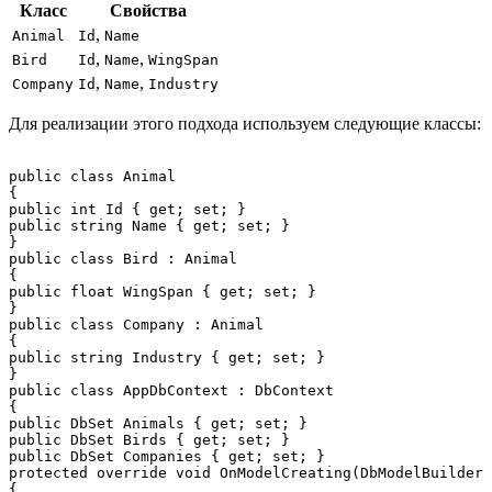
Класс
Свойства
,
Animal
Id
Name
,
,
Bird
Id
Name
WingSpan
,
,
Company
Id
Name
Industry
Для реализации этого подхода используем следующие классы:
public class Animal

{

public int Id { get; set; }

public string Name { get; set; }

}

public class Bird : Animal

{

public float WingSpan { get; set; }

}

public class Company : Animal

{

public string Industry { get; set; }

}

public class AppDbContext : DbContext

{

public DbSet
 Animals { get; set; }

public DbSet
 Birds { get; set; }

public DbSet
 Companies { get; set; }

protected override void OnModelCreating(DbModelBuilder 
{
