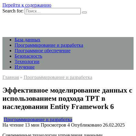
Перейти к содержанию
Search for:
База данных
Программирование и разработка
Программное обеспечение
Безопасность
Технологии
Изучение
Главная
»
Программирование и разработка
Эффективное моделирование данных с
использованием подхода TPT в
наследовании Entity Framework 6
Программирование и разработка
На чтение
13 мин
Просмотров
4
Опубликовано
26.02.2025
Современные технологии управления данными