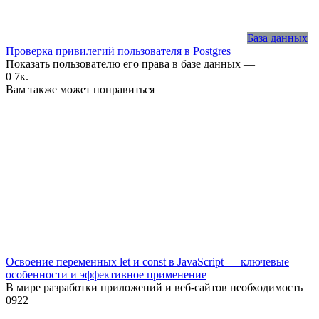
База данных
Проверка привилегий пользователя в Postgres
Показать пользователю его права в базе данных —
0
7к.
Вам также может понравиться
Освоение переменных let и const в JavaScript — ключевые
особенности и эффективное применение
В мире разработки приложений и веб-сайтов необходимость
0
922