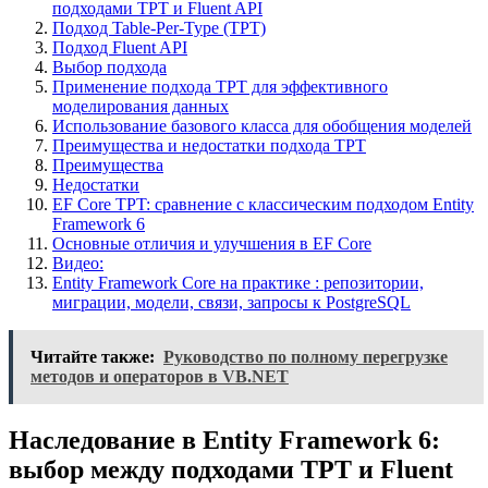
подходами TPT и Fluent API
Подход Table-Per-Type (TPT)
Подход Fluent API
Выбор подхода
Применение подхода TPT для эффективного
моделирования данных
Использование базового класса для обобщения моделей
Преимущества и недостатки подхода TPT
Преимущества
Недостатки
EF Core TPT: сравнение с классическим подходом Entity
Framework 6
Основные отличия и улучшения в EF Core
Видео:
Entity Framework Core на практике : репозитории,
миграции, модели, связи, запросы к PostgreSQL
Читайте также:
Руководство по полному перегрузке
методов и операторов в VB.NET
Наследование в Entity Framework 6:
выбор между подходами TPT и Fluent