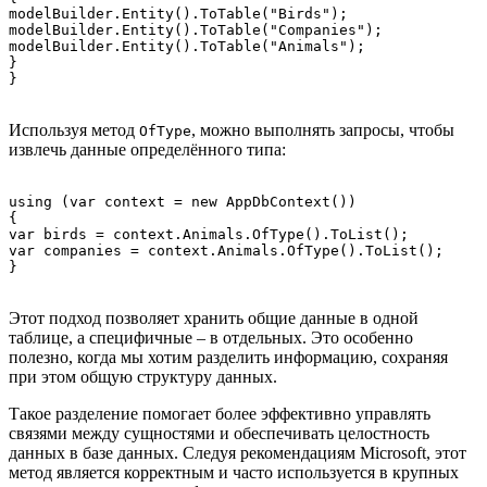
modelBuilder.Entity
().ToTable("Birds");

modelBuilder.Entity
().ToTable("Companies");

modelBuilder.Entity
().ToTable("Animals");

}

Используя метод
, можно выполнять запросы, чтобы
OfType
извлечь данные определённого типа:
using (var context = new AppDbContext())

{

var birds = context.Animals.OfType
().ToList();

var companies = context.Animals.OfType
().ToList();

Этот подход позволяет хранить общие данные в одной
таблице, а специфичные – в отдельных. Это особенно
полезно, когда мы хотим разделить информацию, сохраняя
при этом общую структуру данных.
Такое разделение помогает более эффективно управлять
связями между сущностями и обеспечивать целостность
данных в базе данных. Следуя рекомендациям Microsoft, этот
метод является корректным и часто используется в крупных