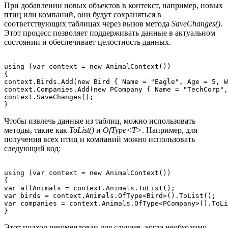
При добавлении новых объектов в контекст, например, новых
птиц или компаний, они будут сохраняться в
соответствующих таблицах через вызов метода
SaveChanges()
.
Этот процесс позволяет поддерживать данные в актуальном
состоянии и обеспечивает целостность данных.
using (var context = new AnimalContext())

{

context.Birds.Add(new Bird { Name = "Eagle", Age = 5, W
context.Companies.Add(new PCompany { Name = "TechCorp",
context.SaveChanges();

Чтобы извлечь данные из таблиц, можно использовать
методы, такие как
ToList()
и
OfType<T>
. Например, для
получения всех птиц и компаний можно использовать
следующий код:
using (var context = new AnimalContext())

{

var allAnimals = context.Animals.ToList();

var birds = context.Animals.OfType<Bird>().ToList();

var companies = context.Animals.OfType<PCompany>().ToLi
Этот подход рекомендован для случаев, когда необходимо