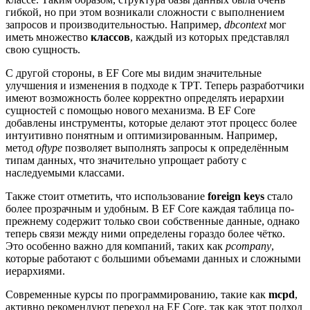
гибкой, но при этом возникали сложности с выполнением
запросов и производительностью. Например,
dbcontext
мог
иметь множество
классов
, каждый из которых представлял
свою сущность.
С другой стороны, в EF Core мы видим значительные
улучшения и изменения в подходе к TPT. Теперь разработчики
имеют возможность более корректно определять иерархии
сущностей с помощью нового механизма. В EF Core
добавлены инструменты, которые делают этот процесс более
интуитивно понятным и оптимизированным. Например,
метод
oftype
позволяет выполнять запросы к определённым
типам данных, что значительно упрощает работу с
наследуемыми классами.
Также стоит отметить, что использование
foreign keys
стало
более прозрачным и удобным. В EF Core каждая таблица по-
прежнему содержит только свои собственные данные, однако
теперь связи между ними определены гораздо более чётко.
Это особенно важно для компаний, таких как
pcompany
,
которые работают с большими объемами данных и сложными
иерархиями.
Современные курсы по программированию, такие как
mcpd
,
активно рекомендуют переход на EF Core, так как этот подход