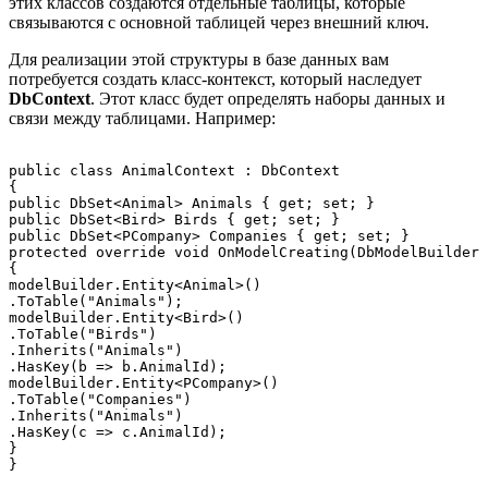
этих классов создаются отдельные таблицы, которые
связываются с основной таблицей через внешний ключ.
Для реализации этой структуры в базе данных вам
потребуется создать класс-контекст, который наследует
DbContext
. Этот класс будет определять наборы данных и
связи между таблицами. Например:
public class AnimalContext : DbContext

{

public DbSet<Animal> Animals { get; set; }

public DbSet<Bird> Birds { get; set; }

public DbSet<PCompany> Companies { get; set; }

protected override void OnModelCreating(DbModelBuilder 
{

modelBuilder.Entity<Animal>()

.ToTable("Animals");

modelBuilder.Entity<Bird>()

.ToTable("Birds")

.Inherits("Animals")

.HasKey(b => b.AnimalId);

modelBuilder.Entity<PCompany>()

.ToTable("Companies")

.Inherits("Animals")

.HasKey(c => c.AnimalId);

}
