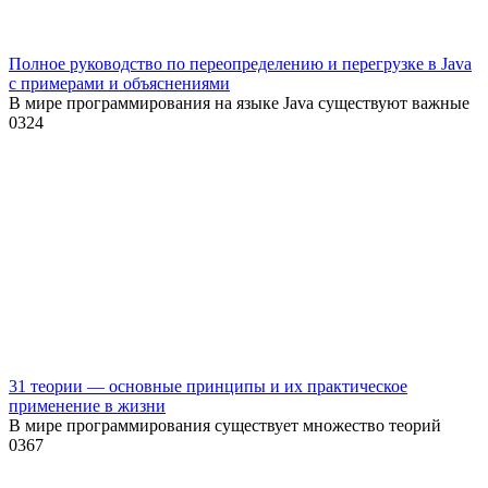
Полное руководство по переопределению и перегрузке в Java
с примерами и объяснениями
В мире программирования на языке Java существуют важные
0
324
31 теории — основные принципы и их практическое
применение в жизни
В мире программирования существует множество теорий
0
367