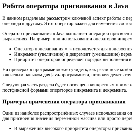
Работа оператора присваивания в Java
В данном разделе мы рассмотрим ключевой аспект работы с пе
операнда к другому. Этот оператор важен для изменения состо
Оператор присваивания в Java выполняет операцию присвоения
выражениях. Например, при использовании операторов инкрем
Оператор присваивания «=» используется для присвоения
Инкремент (увеличение) и декремент (уменьшение) пере
Приоритет операторов определяет порядок выполнения 
На примерах в программе можно увидеть, как различные комби
ключевым навыком для java-программиста, позволяя делать то
Следующая часть раздела будет посвящена конкретным примера
постфиксной формами операторов инкремента и декремента.
Примеры применения оператора присваивания
Один из наиболее распространённых случаев использования оп
для присвоения значения переменной-массива или просто пере
В выражениях высокого приоритета операторы присваива