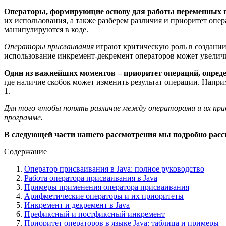
Операторы, формирующие основу для работы переменных в 
их использования, а также разберем различия и приоритет опе
манипулируются в коде.
Операторы присваивания
играют критическую роль в создании
использование инкремент-декремент операторов может увели
Один из важнейших моментов – приоритет операций, опре
где наличие скобок может изменить результат операции. Напри
1.
Для того чтобы понять различие между операторами и их при
программе.
В следующей части нашего рассмотрения мы подробно расс
Содержание
Оператор присваивания в Java: полное руководство
Работа оператора присваивания в Java
Примеры применения оператора присваивания
Арифметические операторы и их приоритеты
Инкремент и декремент в Java
Префиксный и постфиксный инкремент
Приоритет операторов в языке Java: таблица и примеры