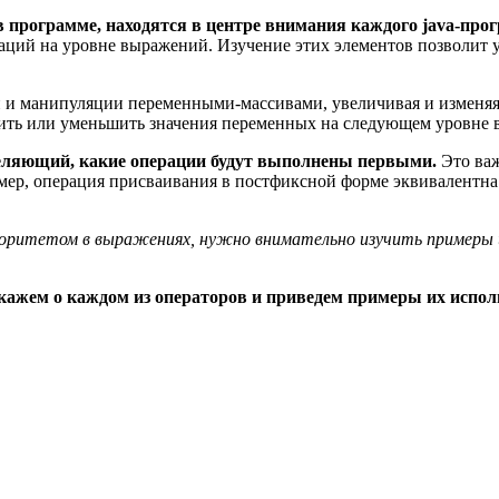
программе, находятся в центре внимания каждого java-про
раций на уровне выражений. Изучение этих элементов позволит 
 и манипуляции переменными-массивами, увеличивая и изменяя 
чить или уменьшить значения переменных на следующем уровне
деляющий, какие операции будут выполнены первыми.
Это важ
мер, операция присваивания в постфиксной форме эквивалентна 
оритетом в выражениях, нужно внимательно изучить примеры и
кажем о каждом из операторов и приведем примеры их испо