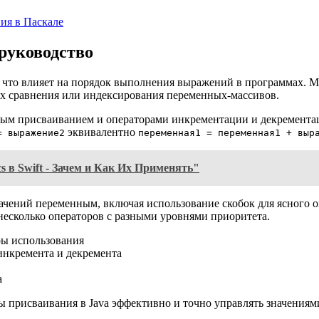
ия в Паскале
 руководство
что влияет на порядок выполнения выражений в программах. Мы
х сравнения или индексирования переменных-массивов.
тым присваиванием и операторами инкрементации и декремента
эквивалентно
= выражение2
переменная1 = переменная1 + выр
 в Swift - Зачем и Как Их Применять"
ачений переменным, включая использование скобок для ясного 
несколько операторов с разными уровнями приоритета.
ры использования
инкремента и декремента
a
ы присваивания в Java эффективно и точно управлять значения