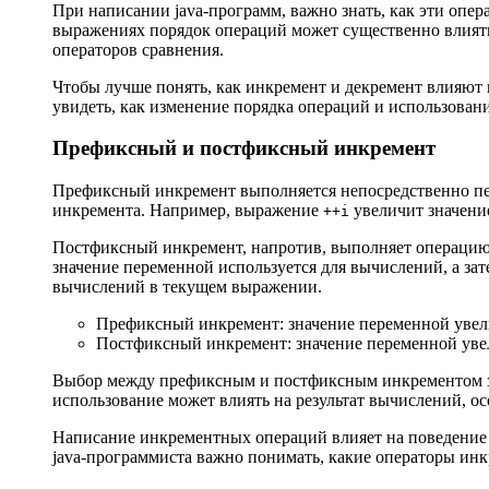
При написании java-программ, важно знать, как эти оп
выражениях порядок операций может существенно влиять 
операторов сравнения.
Чтобы лучше понять, как инкремент и декремент влияют 
увидеть, как изменение порядка операций и использован
Префиксный и постфиксный инкремент
Префиксный инкремент выполняется непосредственно пер
инкремента. Например, выражение
увеличит значени
++i
Постфиксный инкремент, напротив, выполняет операцию у
значение переменной используется для вычислений, а за
вычислений в текущем выражении.
Префиксный инкремент: значение переменной увел
Постфиксный инкремент: значение переменной уве
Выбор между префиксным и постфиксным инкрементом за
использование может влиять на результат вычислений, о
Написание инкрементных операций влияет на поведение 
java-программиста важно понимать, какие операторы инк