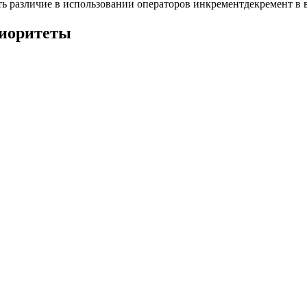
ь различие в использовании операторов инкрементдекремент в
риоритеты