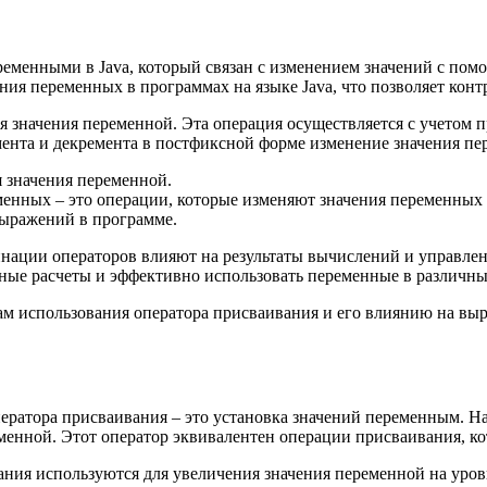
ременными в Java, который связан с изменением значений с по
яния переменных в программах на языке Java, что позволяет кон
 значения переменной. Эта операция осуществляется с учетом п
ента и декремента в постфиксной форме изменение значения пе
 значения переменной.
менных – это операции, которые изменяют значения переменных
выражений в программе.
нации операторов влияют на результаты вычислений и управлен
чные расчеты и эффективно использовать переменные в различн
м использования оператора присваивания и его влиянию на выр
ератора присваивания – это установка значений переменным. На
менной. Этот оператор эквивалентен операции присваивания, ко
ния используются для увеличения значения переменной на уров