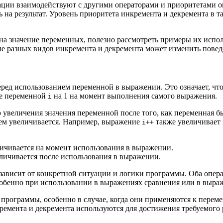
ерации взаимодействуют с другими операторами и приоритетами 
на результат. Уровень приоритета инкремента и декремента в та
на значение переменных, полезно рассмотреть примеры их испо
ие разных видов инкремента и декремента может изменить пове
ед использованием переменной в выражении. Это означает, что
е переменной
на 1 на момент выполнения самого выражения.
i
величения значения переменной после того, как переменная был
тем увеличивается. Например, выражение
также увеличивает
i++
ичивается на момент использования в выражении.
личивается после использования в выражении.
висит от конкретной ситуации и логики программы. Оба опера
собенно при использовании в выражениях сравнения или в выраж
программы, особенно в случае, когда они применяются к переме
ремента и декремента используются для достижения требуемого р