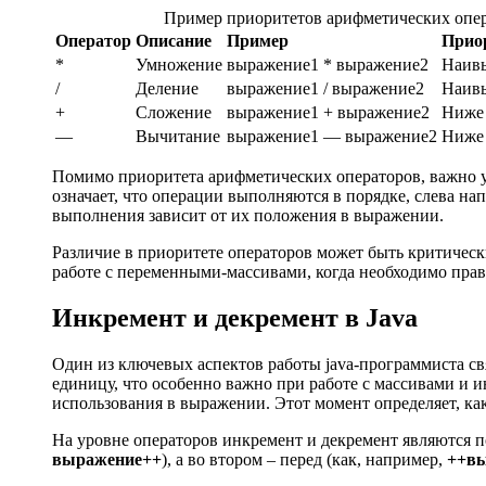
Пример приоритетов арифметических опер
Оператор
Описание
Пример
Прио
*
Умножение
выражение1 * выражение2
Наив
/
Деление
выражение1 / выражение2
Наив
+
Сложение
выражение1 + выражение2
Ниже 
—
Вычитание
выражение1 — выражение2
Ниже 
Помимо приоритета арифметических операторов, важно уч
означает, что операции выполняются в порядке, слева на
выполнения зависит от их положения в выражении.
Различие в приоритете операторов может быть критичес
работе с переменными-массивами, когда необходимо пра
Инкремент и декремент в Java
Один из ключевых аспектов работы java-программиста св
единицу, что особенно важно при работе с массивами и 
использования в выражении. Этот момент определяет, ка
На уровне операторов инкремент и декремент являются 
выражение++
), а во втором – перед (как, например,
++в