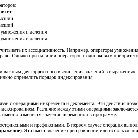
аторов:
ритет
ысший
ысший
умножения и деления
умножения и деления
итывать их ассоциативность. Например, операторы умножения (*
право. Однако при наличии операторов с одинаковым приоритетом
ки важным для корректного вычисления значений в выражениях
вильно определить порядок индексирования.
язан с операциями инкремента и декремента. Эти действия поз
индексированием. Различие между этими операциями заключается 
к именно изменится значение переменной в программе.
постфиксными и префиксными. В первом случае операция выполн
ыражение
). Это имеет значение при сравнении или использова