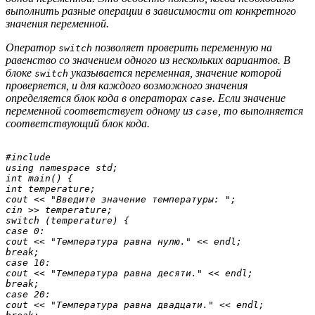
выполнить разные операции в зависимости от конкретного
значения переменной.
Оператор
позволяет проверить переменную на
switch
равенство со значением одного из нескольких вариантов. В
блоке
указывается переменная, значение которой
switch
проверяется, и для каждого возможного значения
определяется блок кода в операторах
. Если значение
case
переменной соответствует одному из
, то выполняется
case
соответствующий блок кода.
#include 
using namespace std;

int main() {

int temperature;

cout << "Введите значение температуры: ";

cin >> temperature;

switch (temperature) {

case 0:

cout << "Температура равна нулю." << endl;

break;

case 10:

cout << "Температура равна десяти." << endl;

break;

case 20:

cout << "Температура равна двадцати." << endl;
