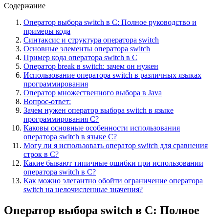
Содержание
Оператор выбора switch в C: Полное руководство и
примеры кода
Синтаксис и структура оператора switch
Основные элементы оператора switch
Пример кода оператора switch в C
Оператор break в switch: зачем он нужен
Использование оператора switch в различных языках
программирования
Оператор множественного выбора в Java
Вопрос-ответ:
Зачем нужен оператор выбора switch в языке
программирования C?
Каковы основные особенности использования
оператора switch в языке C?
Могу ли я использовать оператор switch для сравнения
строк в C?
Какие бывают типичные ошибки при использовании
оператора switch в C?
Как можно элегантно обойти ограничение оператора
switch на целочисленные значения?
Оператор выбора switch в C: Полное