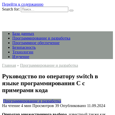
Перейти к содержанию
Search for:
База данных
Программирование и разработка
Программное обеспечение
Безопасность
Технологии
Изучение
Главная
»
Программирование и разработка
Руководство по оператору switch в
языке программирования C с
примерами кода
Программирование и разработка
На чтение
4 мин
Просмотров
39
Опубликовано
11.09.2024
Оператор множественного выбора
, известный также как