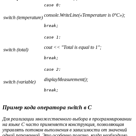
case 0:
console.WriteLine(«Temperature is 0°C»);
switch (temperature)
break;
case 1:
cout << "Total is equal to 1";
switch (total)
break;
case 2:
displayMeasurement();
switch (variable)
break;
Пример кода оператора switch в C
Для реализации множественного выбора в программировании
на языке C часто применяется конструкция, позволяющая
управлять потоком выполнения в зависимости от значений
одной переменной. Это особенно полезно, когда необходимо