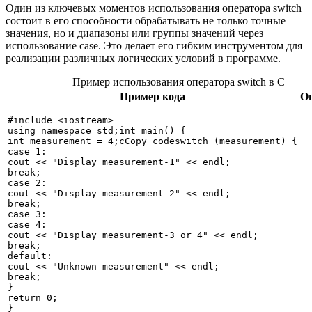
Один из ключевых моментов использования оператора switch
состоит в его способности обрабатывать не только точные
значения, но и диапазоны или группы значений через
использование case. Это делает его гибким инструментом для
реализации различных логических условий в программе.
Пример использования оператора switch в C
Пример кода
О
#include <iostream>

using namespace std;int main() {

int measurement = 4;cCopy codeswitch (measurement) {

case 1:

cout << "Display measurement-1" << endl;

break;

case 2:

cout << "Display measurement-2" << endl;

break;

case 3:

case 4:

cout << "Display measurement-3 or 4" << endl;

break;

default:

cout << "Unknown measurement" << endl;

break;

}

return 0;
