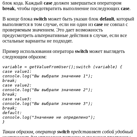
блок кода. Каждый
case
должен завершаться оператором
break
, чтобы предотвратить выполнение последующих
case
.
В конце блока
switch
может быть указан блок
default
, который
выполняется в том случае, если ни один из
case
не совпал с
проверяемым значением. Это дает возможность
предусмотреть альтернативные действия в случае, если все
остальные варианты не подходят.
Пример использования оператора
switch
может выглядеть
следующим образом:
variable = getValueFromUser();switch (variable) {

case value1:

console.log("Вы выбрали значение 1");

break;

case value2:

console.log("Вы выбрали значение 2");

break;

case value3:

console.log("Вы выбрали значение 3");

break;

default:

console.log("Значение не определено");

Таким образом, оператор
switch
представляет собой удобный