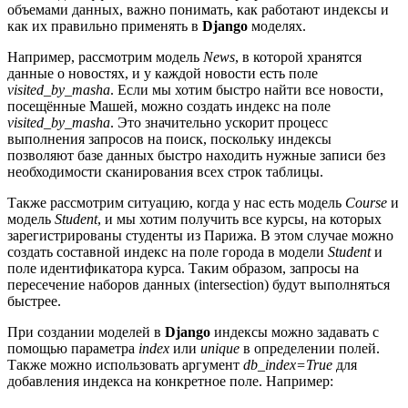
объемами данных, важно понимать, как работают индексы и
как их правильно применять в
Django
моделях.
Например, рассмотрим модель
News
, в которой хранятся
данные о новостях, и у каждой новости есть поле
visited_by_masha
. Если мы хотим быстро найти все новости,
посещённые Машей, можно создать индекс на поле
visited_by_masha
. Это значительно ускорит процесс
выполнения запросов на поиск, поскольку индексы
позволяют базе данных быстро находить нужные записи без
необходимости сканирования всех строк таблицы.
Также рассмотрим ситуацию, когда у нас есть модель
Course
и
модель
Student
, и мы хотим получить все курсы, на которых
зарегистрированы студенты из Парижа. В этом случае можно
создать составной индекс на поле города в модели
Student
и
поле идентификатора курса. Таким образом, запросы на
пересечение наборов данных (intersection) будут выполняться
быстрее.
При создании моделей в
Django
индексы можно задавать с
помощью параметра
index
или
unique
в определении полей.
Также можно использовать аргумент
db_index=True
для
добавления индекса на конкретное поле. Например: