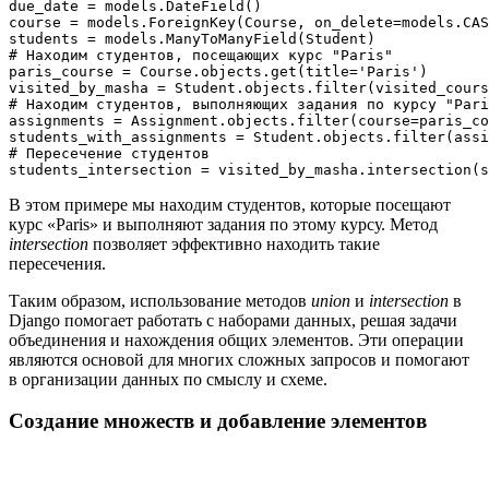
due_date = models.DateField()

course = models.ForeignKey(Course, on_delete=models.CAS
students = models.ManyToManyField(Student)

# Находим студентов, посещающих курс "Paris"

paris_course = Course.objects.get(title='Paris')

visited_by_masha = Student.objects.filter(visited_cours
# Находим студентов, выполняющих задания по курсу "Pari
assignments = Assignment.objects.filter(course=paris_co
students_with_assignments = Student.objects.filter(assi
# Пересечение студентов

В этом примере мы находим студентов, которые посещают
курс «Paris» и выполняют задания по этому курсу. Метод
intersection
позволяет эффективно находить такие
пересечения.
Таким образом, использование методов
union
и
intersection
в
Django помогает работать с наборами данных, решая задачи
объединения и нахождения общих элементов. Эти операции
являются основой для многих сложных запросов и помогают
в организации данных по смыслу и схеме.
Создание множеств и добавление элементов