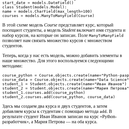
start_date = models.DateField()

class Student(models.Model):

name = models.CharField(max_length=100)

В этой схеме модель
Course
представляет курс, который
посещают студенты, а модель
Student
включает имя студента и
набор курсов, на которые он записан. Поле
ManyToManyField
позволяет нам связать множество курсов с множеством
студентов.
Теперь, когда у нас есть модель, можно добавить элементы в
наше множество. Для этого воспользуемся следующими
методами:
course_python = Course.objects.create(name="Python-разр
course_data = Course.objects.create(name="Data Science"
student_1 = Student.objects.create(name="Иван Иванов")

student_2 = Student.objects.create(name="Мария Петрова"
student_1.courses.add(course_python)

Здесь мы создаем два курса и двух студентов, а затем
добавляем курсы к студентам с помощью метода
. В
add
результате студент Иван Иванов записан на курс «Python-
разработчик», а Мария Петрова — на оба курса.