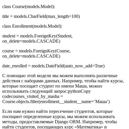
class Course(models.Model):
title = models.CharField(max_length=100)
class Enrollment(models.Model):
student = models.ForeignKey(Student,
on_delete=models.CASCADE)
course = models.ForeignKey(Course,
on_delete=models.CASCADE)
date_enrolled = models.DateField(auto_now_add=True)
С помощью этой модели мы можем выполнять различные
действия с наборами данных. Например, чтобы найти курсы,
которые посещает студент по имени Маша, можно
использовать следующий запрос:pythonCopy
codecourses_visited_by_masha =
Course.objects.filter(enrollment__student__name=’Маша’)
Если нам нужно найти пересечение студентов, которые
посещают определенные курсы, мы можем использовать
методы, предоставляемые Django ORM. Например, чтобы
найти студентов, посещающих курс «Математика» и