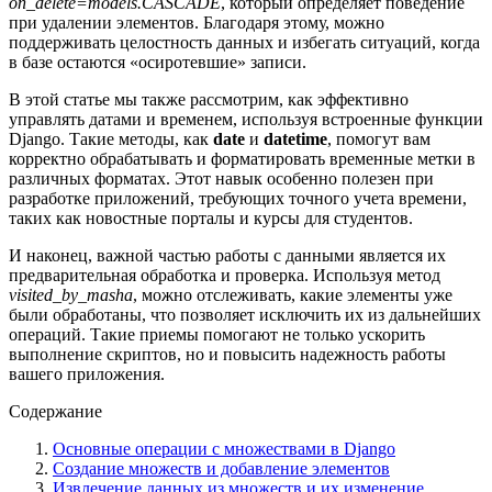
on_delete=models.CASCADE
, который определяет поведение
при удалении элементов. Благодаря этому, можно
поддерживать целостность данных и избегать ситуаций, когда
в базе остаются «осиротевшие» записи.
В этой статье мы также рассмотрим, как эффективно
управлять датами и временем, используя встроенные функции
Django. Такие методы, как
date
и
datetime
, помогут вам
корректно обрабатывать и форматировать временные метки в
различных форматах. Этот навык особенно полезен при
разработке приложений, требующих точного учета времени,
таких как новостные порталы и курсы для студентов.
И наконец, важной частью работы с данными является их
предварительная обработка и проверка. Используя метод
visited_by_masha
, можно отслеживать, какие элементы уже
были обработаны, что позволяет исключить их из дальнейших
операций. Такие приемы помогают не только ускорить
выполнение скриптов, но и повысить надежность работы
вашего приложения.
Содержание
Основные операции с множествами в Django
Создание множеств и добавление элементов
Извлечение данных из множеств и их изменение