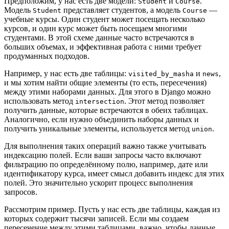
Предположим, у нас есть две модели:
и
.
Student
Course
Модель
представляет студентов, а модель
—
Student
Course
учебные курсы. Один студент может посещать несколько
курсов, и один курс может быть посещаем многими
студентами. В этой схеме данные часто встречаются в
больших объемах, и эффективная работа с ними требует
продуманных подходов.
Например, у нас есть две таблицы:
и
,
visited_by_masha
news
и мы хотим найти общие элементы (то есть, пересечения)
между этими наборами данных. Для этого в Django можно
использовать метод
. Этот метод позволяет
intersection
получить данные, которые встречаются в обеих таблицах.
Аналогично, если нужно объединить наборы данных и
получить уникальные элементы, используется метод
.
union
Для выполнения таких операций важно также учитывать
индексацию полей. Если ваши запросы часто включают
фильтрацию по определённому полю, например, дате или
идентификатору курса, имеет смысл добавить индекс для этих
полей. Это значительно ускорит процесс выполнения
запросов.
Рассмотрим пример. Пусть у нас есть две таблицы, каждая из
которых содержит тысячи записей. Если мы создаем
пересечение между этими таблицами, важно, чтобы данные