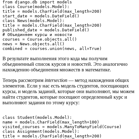
from django.db import models

class Course(models.Model):

title = models.CharField(max_length=200)

start_date = models.DateField()

class News(models.Model):

title = models.CharField(max_length=200)

published_date = models.DateField()

# Объединяем курсы и новости

courses = Course.objects.all()

news = News.objects.all()

В результате выполнения этого кода мы получим
объединенный список курсов и новостей. Это аналогично
нахождению объединения множеств в математике.
Теперь рассмотрим
intersection
— метод нахождения общих
элементов. Если у нас есть модель студентов, посещающих
курсы, и модель заданий, которые они выполняют, мы можем
найти студентов, которые посещают определенный курс и
выполняют задания по этому курсу:
class Student(models.Model):

name = models.CharField(max_length=100)

visited_courses = models.ManyToManyField(Course)

class Assignment(models.Model):

title = models.CharField(max_length=200)
