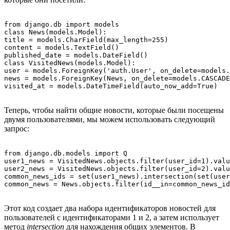
from django.db import models

class News(models.Model):

title = models.CharField(max_length=255)

content = models.TextField()

published_date = models.DateField()

class VisitedNews(models.Model):

user = models.ForeignKey('auth.User', on_delete=models.
news = models.ForeignKey(News, on_delete=models.CASCADE
Теперь, чтобы найти общие новости, которые были посещены
двумя пользователями, мы можем использовать следующий
запрос:
from django.db.models import Q

user1_news = VisitedNews.objects.filter(user_id=1).valu
user2_news = VisitedNews.objects.filter(user_id=2).valu
common_news_ids = set(user1_news).intersection(set(user
Этот код создает два набора идентификаторов новостей для
пользователей с идентификаторами 1 и 2, а затем использует
метод
intersection
для нахождения общих элементов. В