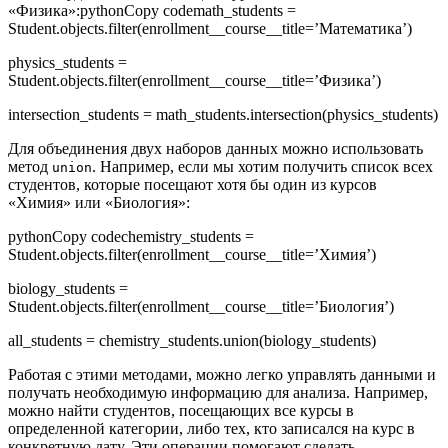
«Физика»:pythonCopy codemath_students =
Student.objects.filter(enrollment__course__title=’Математика’)
physics_students =
Student.objects.filter(enrollment__course__title=’Физика’)
intersection_students = math_students.intersection(physics_students)
Для объединения двух наборов данных можно использовать
метод
. Например, если мы хотим получить список всех
union
студентов, которые посещают хотя бы один из курсов
«Химия» или «Биология»:
pythonCopy codechemistry_students =
Student.objects.filter(enrollment__course__title=’Химия’)
biology_students =
Student.objects.filter(enrollment__course__title=’Биология’)
all_students = chemistry_students.union(biology_students)
Работая с этими методами, можно легко управлять данными и
получать необходимую информацию для анализа. Например,
можно найти студентов, посещающих все курсы в
определенной категории, либо тех, кто записался на курс в
конкретную дату. Эти операции помогают сделать