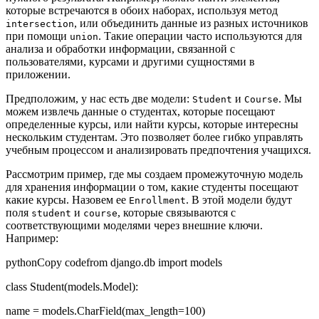
которые встречаются в обоих наборах, используя метод
, или объединить данные из разных источников
intersection
при помощи
. Такие операции часто используются для
union
анализа и обработки информации, связанной с
пользователями, курсами и другими сущностями в
приложении.
Предположим, у нас есть две модели:
и
. Мы
Student
Course
можем извлечь данные о студентах, которые посещают
определенные курсы, или найти курсы, которые интересны
нескольким студентам. Это позволяет более гибко управлять
учебным процессом и анализировать предпочтения учащихся.
Рассмотрим пример, где мы создаем промежуточную модель
для хранения информации о том, какие студенты посещают
какие курсы. Назовем ее
. В этой модели будут
Enrollment
поля
и
, которые связываются с
student
course
соответствующими моделями через внешние ключи.
Например:
pythonCopy codefrom django.db import models
class Student(models.Model):
name = models.CharField(max_length=100)