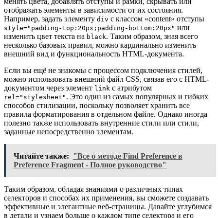
менять цвета, добавлять отступы и рамки, скрывать или
отображать элементы в зависимости от их состояния.
Например, задать элементу
с классом «content» отступы
div
или
style="padding-top:20px;padding-bottom:20px"
изменить цвет текста на
. Таким образом, зная всего
black
несколько базовых правил, можно кардинально изменить
внешний вид и функциональность HTML-документа.
Если вы ещё не знакомы с процессом подключения стилей,
можно использовать внешний файл CSS, связав его с HTML-
документом через элемент
с атрибутом
link
. Это один из самых популярных и гибких
rel="stylesheet"
способов стилизации, поскольку позволяет хранить все
правила форматирования в отдельном файле. Однако иногда
полезно также использовать внутренние стили или стили,
заданные непосредственно элементам.
Читайте также:
"Все о методе Find Preference в
Preference Fragment - Полное руководство"
Таким образом, обладая знаниями о различных типах
селекторов и способах их применения, вы сможете создавать
эффективные и элегантные веб-страницы. Давайте углубимся
в детали и узнаем больше о каждом типе селектора и его