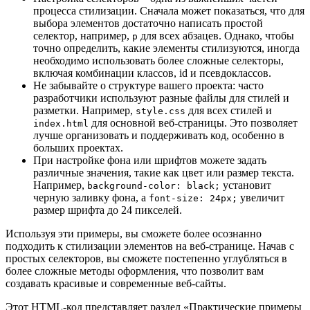
процесса стилизации. Сначала может показаться, что для
выбора элементов достаточно написать простой
селектор, например,
для всех абзацев. Однако, чтобы
p
точно определить, какие элементы стилизуются, иногда
необходимо использовать более сложные селекторы,
включая комбинации классов, id и псевдоклассов.
Не забывайте о структуре вашего проекта: часто
разработчики используют разные файлы для стилей и
разметки. Например,
для всех стилей и
style.css
для основной веб-страницы. Это позволяет
index.html
лучше организовать и поддерживать код, особенно в
больших проектах.
При настройке фона или шрифтов можете задать
различные значения, такие как цвет или размер текста.
Например,
установит
background-color: black;
черную заливку фона, а
увеличит
font-size: 24px;
размер шрифта до 24 пикселей.
Используя эти примеры, вы сможете более осознанно
подходить к стилизации элементов на веб-странице. Начав с
простых селекторов, вы сможете постепенно углубляться в
более сложные методы оформления, что позволит вам
создавать красивые и современные веб-сайты.
Этот HTML-код представляет раздел «Практические примеры