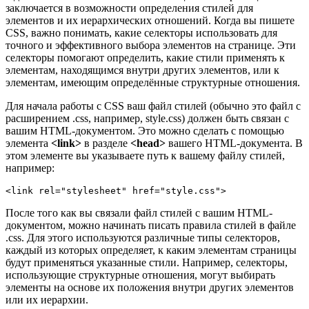
заключается в возможности определения стилей для
элементов и их иерархических отношений. Когда вы пишете
CSS, важно понимать, какие селекторы использовать для
точного и эффективного выбора элементов на странице. Эти
селекторы помогают определить, какие стили применять к
элементам, находящимся внутри других элементов, или к
элементам, имеющим определённые структурные отношения.
Для начала работы с CSS ваш файл стилей (обычно это файл с
расширением .css, например, style.css) должен быть связан с
вашим HTML-документом. Это можно сделать с помощью
элемента
<link>
в разделе
<head>
вашего HTML-документа. В
этом элементе вы указываете путь к вашему файлу стилей,
например:
<link rel="stylesheet" href="style.css">
После того как вы связали файл стилей с вашим HTML-
документом, можно начинать писать правила стилей в файле
.css. Для этого используются различные типы селекторов,
каждый из которых определяет, к каким элементам страницы
будут применяться указанные стили. Например, селекторы,
использующие структурные отношения, могут выбирать
элементы на основе их положения внутри других элементов
или их иерархии.