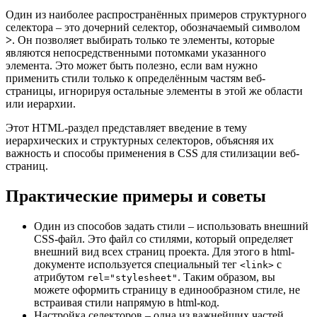
Один из наиболее распространённых примеров структурного
селектора – это дочерний селектор, обозначаемый символом
>
. Он позволяет выбирать только те элементы, которые
являются непосредственными потомками указанного
элемента. Это может быть полезно, если вам нужно
применить стили только к определённым частям веб-
страницы, игнорируя остальные элементы в этой же области
или иерархии.
Этот HTML-раздел представляет введение в тему
иерархических и структурных селекторов, объясняя их
важность и способы применения в CSS для стилизации веб-
страниц.
Практические примеры и советы
Один из способов задать стили – использовать внешний
CSS-файл. Это файл со стилями, который определяет
внешний вид всех страниц проекта. Для этого в html-
документе используется специальный тег
с
<link>
атрибутом
. Таким образом, вы
rel="stylesheet"
можете оформить страницу в единообразном стиле, не
встраивая стили напрямую в html-код.
Настройка селекторов – одна из важнейших частей