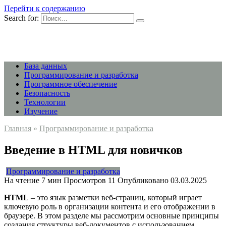
Перейти к содержанию
Search for:
База данных
Программирование и разработка
Программное обеспечение
Безопасность
Технологии
Изучение
Главная
»
Программирование и разработка
Введение в HTML для новичков
Программирование и разработка
На чтение
7 мин
Просмотров
11
Опубликовано
03.03.2025
HTML
– это язык разметки веб-страниц, который играет
ключевую роль в организации контента и его отображении в
браузере. В этом разделе мы рассмотрим основные принципы
создания структуры веб-документов с использованием