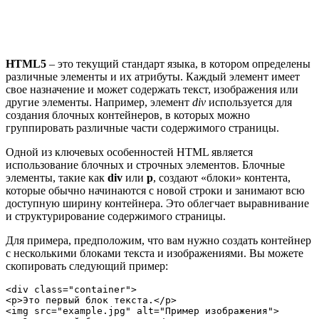
HTML5
– это текущий стандарт языка, в котором определены
различные элементы и их атрибуты. Каждый элемент имеет
свое назначение и может содержать текст, изображения или
другие элементы. Например, элемент
div
используется для
создания блочных контейнеров, в которых можно
группировать различные части содержимого страницы.
Одной из ключевых особенностей HTML является
использование блочных и строчных элементов. Блочные
элементы, такие как
div
или
p
, создают «блоки» контента,
которые обычно начинаются с новой строки и занимают всю
доступную ширину контейнера. Это облегчает выравнивание
и структурирование содержимого страницы.
Для примера, предположим, что вам нужно создать контейнер
с несколькими блоками текста и изображениями. Вы можете
скопировать следующий пример:
<div class="container">

<p>Это первый блок текста.</p>

<img src="example.jpg" alt="Пример изображения">
