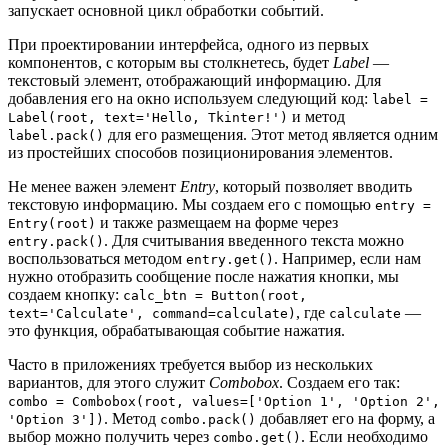
запускает основной цикл обработки событий.
При проектировании интерфейса, одного из первых
компонентов, с которым вы столкнетесь, будет
Label
—
текстовый элемент, отображающий информацию. Для
добавления его на окно используем следующий код:
label =
и метод
Label(root, text='Hello, Tkinter!')
для его размещения. Этот метод является одним
label.pack()
из простейших способов позиционирования элементов.
Не менее важен элемент
Entry
, который позволяет вводить
текстовую информацию. Мы создаем его с помощью
entry =
и также размещаем на форме через
Entry(root)
. Для считывания введенного текста можно
entry.pack()
воспользоваться методом
. Например, если нам
entry.get()
нужно отобразить сообщение после нажатия кнопки, мы
создаем кнопку:
calc_btn = Button(root,
, где
—
text='Calculate', command=calculate)
calculate
это функция, обрабатывающая событие нажатия.
Часто в приложениях требуется выбор из нескольких
вариантов, для этого служит
Combobox
. Создаем его так:
combo = Combobox(root, values=['Option 1', 'Option 2',
. Метод
добавляет его на форму, а
'Option 3'])
combo.pack()
выбор можно получить через
. Если необходимо
combo.get()