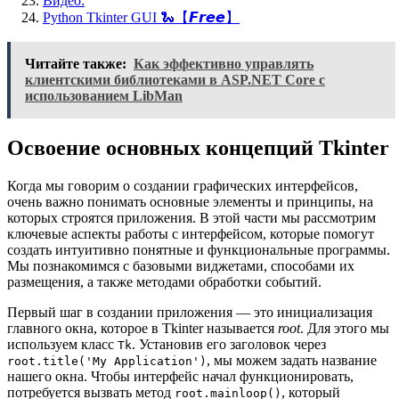
Видео:
Python Tkinter GUI 🐍【𝙁𝙧𝙚𝙚】
Читайте также:
Как эффективно управлять
клиентскими библиотеками в ASP.NET Core с
использованием LibMan
Освоение основных концепций Tkinter
Когда мы говорим о создании графических интерфейсов,
очень важно понимать основные элементы и принципы, на
которых строятся приложения. В этой части мы рассмотрим
ключевые аспекты работы с интерфейсом, которые помогут
создать интуитивно понятные и функциональные программы.
Мы познакомимся с базовыми виджетами, способами их
размещения, а также методами обработки событий.
Первый шаг в создании приложения — это инициализация
главного окна, которое в Tkinter называется
root
. Для этого мы
используем класс
. Установив его заголовок через
Tk
, мы можем задать название
root.title('My Application')
нашего окна. Чтобы интерфейс начал функционировать,
потребуется вызвать метод
, который
root.mainloop()