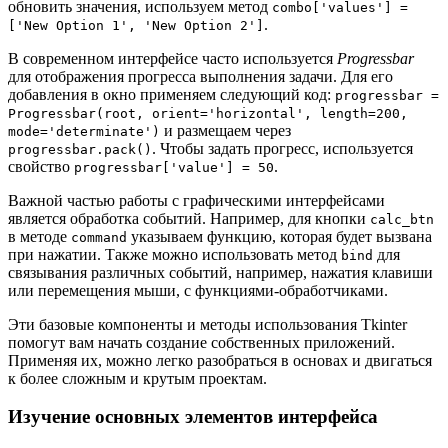
обновить значения, используем метод
combo['values'] =
.
['New Option 1', 'New Option 2']
В современном интерфейсе часто используется
Progressbar
для отображения прогресса выполнения задачи. Для его
добавления в окно применяем следующий код:
progressbar =
Progressbar(root, orient='horizontal', length=200,
и размещаем через
mode='determinate')
. Чтобы задать прогресс, используется
progressbar.pack()
свойство
.
progressbar['value'] = 50
Важной частью работы с графическими интерфейсами
является обработка событий. Например, для кнопки
calc_btn
в методе
указываем функцию, которая будет вызвана
command
при нажатии. Также можно использовать метод
для
bind
связывания различных событий, например, нажатия клавиши
или перемещения мыши, с функциями-обработчиками.
Эти базовые компоненты и методы использования Tkinter
помогут вам начать создание собственных приложений.
Применяя их, можно легко разобраться в основах и двигаться
к более сложным и крутым проектам.
Изучение основных элементов интерфейса