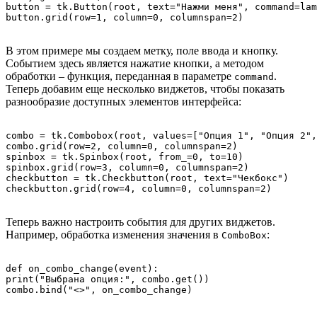
button = tk.Button(root, text="Нажми меня", command=lam
В этом примере мы создаем метку, поле ввода и кнопку.
Событием здесь является нажатие кнопки, а методом
обработки – функция, переданная в параметре
.
command
Теперь добавим еще несколько виджетов, чтобы показать
разнообразие доступных элементов интерфейса:
combo = tk.Combobox(root, values=["Опция 1", "Опция 2",
combo.grid(row=2, column=0, columnspan=2)

spinbox = tk.Spinbox(root, from_=0, to=10)

spinbox.grid(row=3, column=0, columnspan=2)

checkbutton = tk.Checkbutton(root, text="Чекбокс")

Теперь важно настроить события для других виджетов.
Например, обработка изменения значения в
:
ComboBox
def on_combo_change(event):

print("Выбрана опция:", combo.get())

combo.bind("<