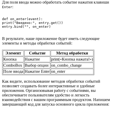
Для поля ввода можно обработать событие нажатия клавиши
:
Enter
def on_enter(event):

print("Введено:", entry.get())

entry.bind("
В результате, наше приложение будет иметь следующие
элементы и методы обработки событий:
Элемент
Событие
Метод обработки
Кнопка
Нажатие
print(«Кнопка нажата!»)
ComboBox
Выбор опции
on_combo_change
Поле ввода
Нажатие Enter
on_enter
Как видите, использование методов обработки событий
позволяет создавать более интерактивные и удобные
приложения. Организовывая работу с событиями, вы
обеспечиваете пользователям удобство и легкость
взаимодействия с вашим программным продуктом. Напишем
завершающий код для запуска основного цикла приложения: