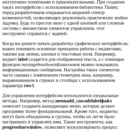
интуитивно понятными и привлекательными. При создании
таких интерфейсов с использованием библиотеки Tkinter,
перед разработчиком открывается широкий спектр
возможностей, позволяющих реализовать практически любую
задумку. Будь то простое окно с одной кнопкой или сложная
система с множеством элементов управления, этот
инструмент справится с задачей.
Когда вы решите начать разработку графических интерфейсов,
важно понимать основные принципы работы с виджетами,
такими как
метки
, кнопки и текстовые поля. Например,
виджет
label
создается для отображения текста, а с помощью
функции
messageboxshowinfoзаголовок
можно показывать
информационные сообщения. Настройка таких элементов
часто связана с изменением геометрии окна, например,
выравниванием в строках и столбцах с использованием
параметра
row1
.
Для управления интерфейсом используются специальные
методы. Например, метод
menuadd_cascadelabelфайл
помогает создавать выпадающие меню, которые делают
программу более функциональной. Кроме того, виджеты
могут быть объединены в группы, чтобы их легче было
настраивать и управлять ими. Такие инструменты, как
progressbarwindow
, позволяют визуализировать процесс