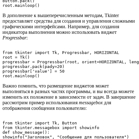
button.pack()

В дополнение к вышеперечисленным методам, Tkinter
предоставляет средства для создания и управления сложными
графическими интерфейсами. Например, для создания
индикатора выполнения можно использовать виджет
Progressbar
:
from tkinter import Tk, Progressbar, HORIZONTAL

root = Tk()

progressbar = Progressbar(root, orient=HORIZONTAL, leng
progressbar.pack(pady=20)

progressbar['value'] = 50

Важно помнить, что размещение виджетов может
выполняться в разных частях программы, и вы всегда можете
изменить их положение в зависимости от задач. В завершение
рассмотрим пример использования
messagebox
для
отображения сообщения пользователю:
from tkinter import Tk, Button

from tkinter.messagebox import showinfo

def show_message():

showinfo("Заголовок", "Сообщение для пользователя")
