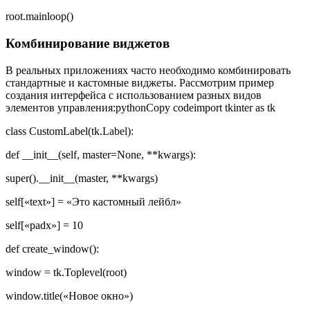
root.mainloop()
Комбинирование виджетов
В реальных приложениях часто необходимо комбинировать
стандартные и кастомные виджеты. Рассмотрим пример
создания интерфейса с использованием разных видов
элементов управления:pythonCopy codeimport tkinter as tk
class CustomLabel(tk.Label):
def __init__(self, master=None, **kwargs):
super().__init__(master, **kwargs)
self[«text»] = «Это кастомный лейбл»
self[«padx»] = 10
def create_window():
window = tk.Toplevel(root)
window.title(«Новое окно»)