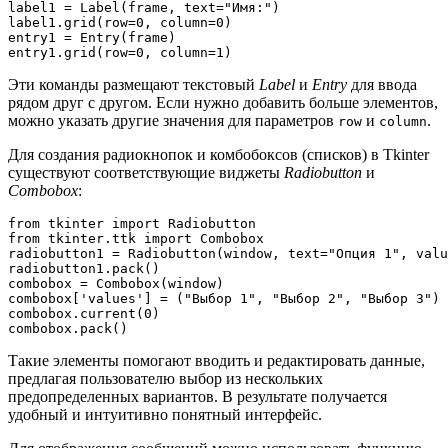
label1 = Label(frame, text="Имя:")

label1.grid(row=0, column=0)

entry1 = Entry(frame)

Эти команды размещают текстовый
Label
и
Entry
для ввода
рядом друг с другом. Если нужно добавить больше элементов,
можно указать другие значения для параметров
и
.
row
column
Для создания радиокнопок и комбобоксов (списков) в Tkinter
существуют соответствующие виджеты
Radiobutton
и
Combobox
:
from tkinter import Radiobutton

from tkinter.ttk import Combobox

radiobutton1 = Radiobutton(window, text="Опция 1", valu
radiobutton1.pack()

combobox = Combobox(window)

combobox['values'] = ("Выбор 1", "Выбор 2", "Выбор 3")

combobox.current(0)

Такие элементы помогают вводить и редактировать данные,
предлагая пользователю выбор из нескольких
предопределенных вариантов. В результате получается
удобный и интуитивно понятный интерфейс.