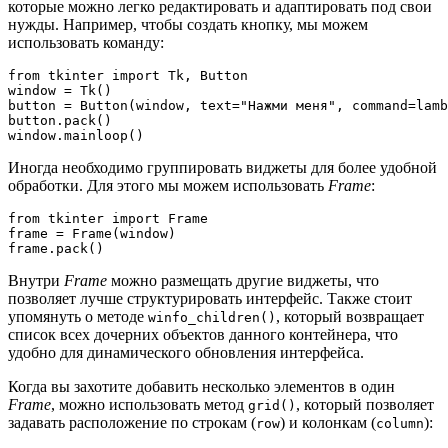
которые можно легко редактировать и адаптировать под свои
нужды. Например, чтобы создать кнопку, мы можем
использовать команду:
from tkinter import Tk, Button

window = Tk()

button = Button(window, text="Нажми меня", command=lamb
button.pack()

Иногда необходимо группировать виджеты для более удобной
обработки. Для этого мы можем использовать
Frame
:
from tkinter import Frame

frame = Frame(window)

Внутри
Frame
можно размещать другие виджеты, что
позволяет лучше структурировать интерфейс. Также стоит
упомянуть о методе
, который возвращает
winfo_children()
список всех дочерних объектов данного контейнера, что
удобно для динамического обновления интерфейса.
Когда вы захотите добавить несколько элементов в один
Frame
, можно использовать метод
, который позволяет
grid()
задавать расположение по строкам (
) и колонкам (
):
row
column