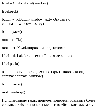
label = CustomLabel(window)
label.pack()
button = tk.Button(window, text=»Закрыть»,
command=window.destroy)
button.pack()
root = tk.Tk()
root.title(«Комбинирование виджетов»)
label = tk.Label(root, text=»Основное окно»)
label.pack()
button = tk.Button(root, text=»Открыть новое окно»,
command=create_window)
button.pack()
root.mainloop()
Использование таких приемов позволяет создавать более
сложные и функциональные интерфейсы, которые могут