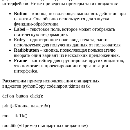
интерфейсов. Ниже приведены примеры таких виджетов:
Button
– кнопка, позволяющая выполнять действие при
нажатии. Она обычно используется для запуска
функции-обработчика.
Label
– текстовое поле, которое может отображать
статическую информацию.
Entry
– однострочное поле ввода текста, часто
используемое для получения данных от пользователя.
Radiobutton
– кнопка, позволяющая пользователю
выбрать один вариант из нескольких предложенных.
Frame
– контейнер для группировки других виджетов,
что помогает в проектировании и организации
интерфейса.
Рассмотрим пример использования стандартных
виджетов:pythonCopy codeimport tkinter as tk
def on_button_click():
print(«Кнопка нажата!»)
root = tk.Tk()
root.title(«Пример стандартных виджетов»)