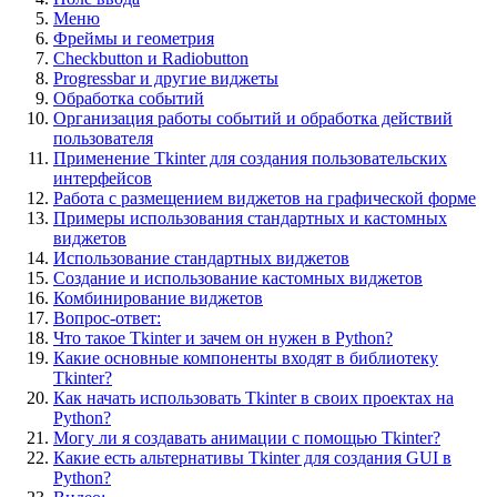
Меню
Фреймы и геометрия
Checkbutton и Radiobutton
Progressbar и другие виджеты
Обработка событий
Организация работы событий и обработка действий
пользователя
Применение Tkinter для создания пользовательских
интерфейсов
Работа с размещением виджетов на графической форме
Примеры использования стандартных и кастомных
виджетов
Использование стандартных виджетов
Создание и использование кастомных виджетов
Комбинирование виджетов
Вопрос-ответ:
Что такое Tkinter и зачем он нужен в Python?
Какие основные компоненты входят в библиотеку
Tkinter?
Как начать использовать Tkinter в своих проектах на
Python?
Могу ли я создавать анимации с помощью Tkinter?
Какие есть альтернативы Tkinter для создания GUI в
Python?