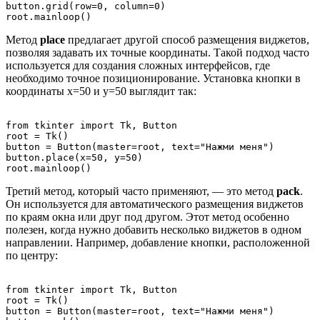
button.grid(row=0, column=0)

Метод
place
предлагает другой способ размещения виджетов,
позволяя задавать их точные координаты. Такой подход часто
используется для создания сложных интерфейсов, где
необходимо точное позиционирование. Установка кнопки в
координаты x=50 и y=50 выглядит так:
from tkinter import Tk, Button

root = Tk()

button = Button(master=root, text="Нажми меня")

button.place(x=50, y=50)

Третий метод, который часто применяют, — это метод
pack
.
Он используется для автоматического размещения виджетов
по краям окна или друг под другом. Этот метод особенно
полезен, когда нужно добавить несколько виджетов в одном
направлении. Например, добавление кнопки, расположенной
по центру:
from tkinter import Tk, Button

root = Tk()

button = Button(master=root, text="Нажми меня")
