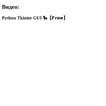
Видео:
Python Tkinter GUI 🐍【𝙁𝙧𝙚𝙚】