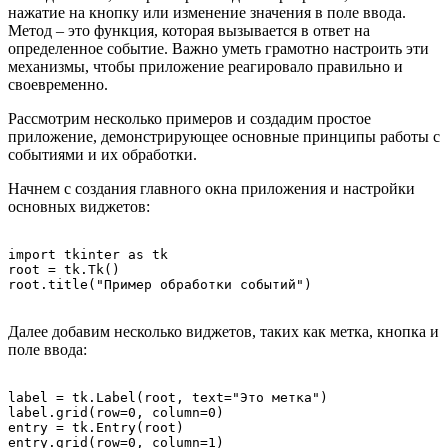
нажатие на кнопку или изменение значения в поле ввода.
Метод – это функция, которая вызывается в ответ на
определенное событие. Важно уметь грамотно настроить эти
механизмы, чтобы приложение реагировало правильно и
своевременно.
Рассмотрим несколько примеров и создадим простое
приложение, демонстрирующее основные принципы работы с
событиями и их обработки.
Начнем с создания главного окна приложения и настройки
основных виджетов:
import tkinter as tk

root = tk.Tk()

Далее добавим несколько виджетов, таких как метка, кнопка и
поле ввода:
label = tk.Label(root, text="Это метка")

label.grid(row=0, column=0)

entry = tk.Entry(root)

entry.grid(row=0, column=1)
