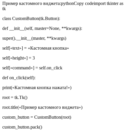
Пример кастомного виджета:pythonCopy codeimport tkinter as
tk
class CustomButton(tk.Button):
def __init__(self, master=None, **kwargs):
super().__init__(master, **kwargs)
self[«text»] = «Кастомная кнопка»
self[«height»] = 3
self[«command»] = self.on_click
def on_click(self):
print(«Кастомная кнопка нажата!»)
root = tk.Tk()
root.title(«Пример кастомного виджета»)
custom_button = CustomButton(root)
custom_button.pack()