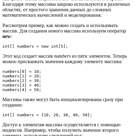
Благодаря этому массивы широко используются в различных
областях, от простого хранения данных до сложных
математических вычислений и моделирования.
Рассмотрим пример, как можно создать и использовать
массив. Для создания нового массива используем оператор
new
:
int[] numbers = new int[5];
Этот код создает массив
numbers
из пяти элементов. Теперь
можно присваивать значения каждому элементу массива:
numbers[0] = 10;

numbers[1] = 20;

numbers[2] = 30;

numbers[3] = 40;

numbers[4] = 50;
Массивы также могут быть инициализированы сразу при
создании:
int[] numbers = {10, 20, 30, 40, 50};
Доступ к элементам массива осуществляется с помощью
индексов. Например, чтобы получить значение второго
элемента, используем следующий код: