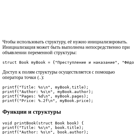
Чтобы использовать структуру, её нужно инициализировать.
Инициализация может быть выполнена непосредственно при
объявлении переменной структуры:
struct Book myBook = {"Преступление и наказание", "Фёдо
Доступ к полям структуры осуществляется с помощью
оператора точки (
):
.
printf("Title: %s\n", myBook.title);

printf("Author: %s\n", myBook.author);

printf("Pages: %d\n", myBook.pages);

printf("Price: %.2f\n", myBook.price);
Функции и структуры
void printBook(struct Book book) {

printf("Title: %s\n", book.title);

printf("Author: %s\n", book.author);
