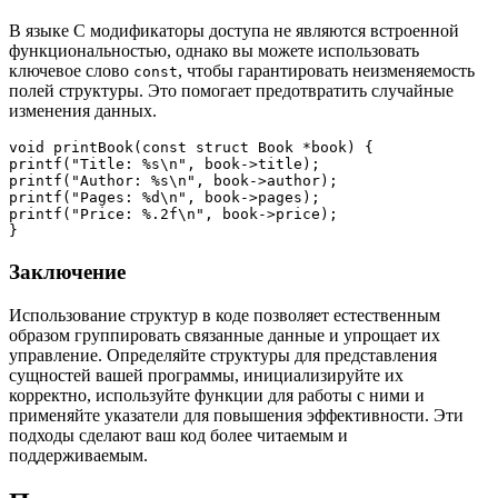
В языке C модификаторы доступа не являются встроенной
функциональностью, однако вы можете использовать
ключевое слово
, чтобы гарантировать неизменяемость
const
полей структуры. Это помогает предотвратить случайные
изменения данных.
void printBook(const struct Book *book) {

printf("Title: %s\n", book->title);

printf("Author: %s\n", book->author);

printf("Pages: %d\n", book->pages);

printf("Price: %.2f\n", book->price);

}
Заключение
Использование структур в коде позволяет естественным
образом группировать связанные данные и упрощает их
управление. Определяйте структуры для представления
сущностей вашей программы, инициализируйте их
корректно, используйте функции для работы с ними и
применяйте указатели для повышения эффективности. Эти
подходы сделают ваш код более читаемым и
поддерживаемым.