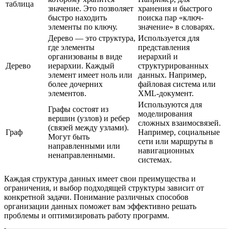
таблица
значение. Это позволяет
хранения и быстрого
быстро находить
поиска пар «ключ-
элементы по ключу.
значение» в словарях.
Дерево — это структура,
Используется для
где элементы
представления
организованы в виде
иерархий и
Дерево
иерархии. Каждый
структурированных
элемент имеет ноль или
данных. Например,
более дочерних
файловая система или
элементов.
XML-документ.
Используются для
Графы состоят из
моделирования
вершин (узлов) и ребер
сложных взаимосвязей.
(связей между узлами).
Граф
Например, социальные
Могут быть
сети или маршруты в
направленными или
навигационных
ненаправленными.
системах.
Каждая структура данных имеет свои преимущества и
ограничения, и выбор подходящей структуры зависит от
конкретной задачи. Понимание различных способов
организации данных поможет вам эффективно решать
проблемы и оптимизировать работу программ.