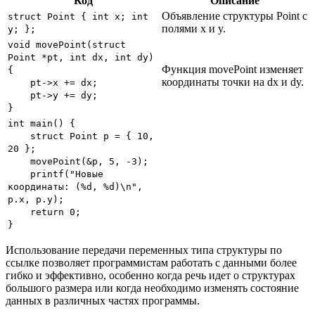
Код
Описание
Объявление структуры Point с
struct Point { int x; int
полями x и y.
y; };
void movePoint(struct
Point *pt, int dx, int dy)
Функция movePoint изменяет
{
координаты точки на dx и dy.
pt->x += dx;
pt->y += dy;
}
int main() {
struct Point p = { 10,
20 };
movePoint(&p, 5, -3);
printf("Новые
координаты: (%d, %d)\n",
p.x, p.y);
return 0;
}
Использование передачи переменных типа структуры по
ссылке позволяет программистам работать с данными более
гибко и эффективно, особенно когда речь идет о структурах
большого размера или когда необходимо изменять состояние
данных в различных частях программы.