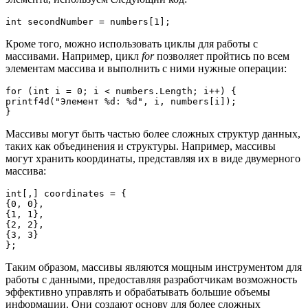
int secondNumber = numbers[1];
Кроме того, можно использовать циклы для работы с
массивами. Например, цикл
for
позволяет пройтись по всем
элементам массива и выполнить с ними нужные операции:
for (int i = 0; i < numbers.Length; i++) {

printf4d("Элемент %d: %d", i, numbers[i]);

}
Массивы могут быть частью более сложных структур данных,
таких как объединения и структуры. Например, массивы
могут хранить координаты, представляя их в виде двумерного
массива:
int[,] coordinates = {

{0, 0},

{1, 1},

{2, 2},

{3, 3}

};
Таким образом, массивы являются мощным инструментом для
работы с данными, предоставляя разработчикам возможность
эффективно управлять и обрабатывать большие объемы
информации. Они создают основу для более сложных