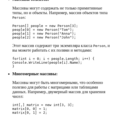
Массивы могут содержать не только примитивные
типы, но и объекты. Например, массив объектов типа
:
Person
Person[] people = new Person[3];

people[0] = new Person("Tom");

people[1] = new Person("Anna");

people[2] = new Person("John");
Этот массив содержит три экземпляра класса
, и
Person
вы можете работать с их полями и методами:
for(int i = 0; i < people.Length; i++) {

Console.WriteLine(people[i].Name);

}
Многомерные массивы:
Массивы могут быть многомерными, что особенно
полезно для работы с матрицами или таблицами
данных. Например, двумерный массив для хранения
чисел:
int[,] matrix = new int[3, 3];

matrix[0, 0] = 1;

matrix[0, 1] = 2;
