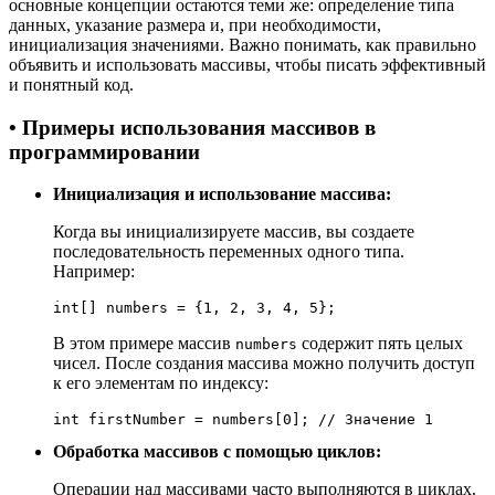
основные концепции остаются теми же: определение типа
данных, указание размера и, при необходимости,
инициализация значениями. Важно понимать, как правильно
объявить и использовать массивы, чтобы писать эффективный
и понятный код.
• Примеры использования массивов в
программировании
Инициализация и использование массива:
Когда вы инициализируете массив, вы создаете
последовательность переменных одного типа.
Например:
int[] numbers = {1, 2, 3, 4, 5};
В этом примере массив
содержит пять целых
numbers
чисел. После создания массива можно получить доступ
к его элементам по индексу:
int firstNumber = numbers[0]; // Значение 1
Обработка массивов с помощью циклов:
Операции над массивами часто выполняются в циклах.