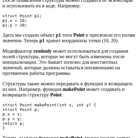
После объявления структуры можно создавать её экземпляры
и использовать их в коде. Например:
struct Point p1;

p1.x = 10;

Здесь мы создали объект
p1
типа
Point
и присвоили его полям
значения. Теперь
p1
хранит координаты точки (10, 20).
Модификатор
readonly
может использоваться для создания
полей структуры, которые не могут быть изменены после
инициализации. Это бывает полезно для константных
значений, которые должны оставаться неизменными на
протяжении работы программы.
Структуры также можно передавать в функции и возвращать
из них. Например, функция
makePoint
может создавать и
возвращать структуру
Point
:
struct Point makePoint(int x, int y) {

struct Point p;

p.x = x;

p.y = y;

return p;

Теперь, вызывая функцию
makePoint
, можно создать новую