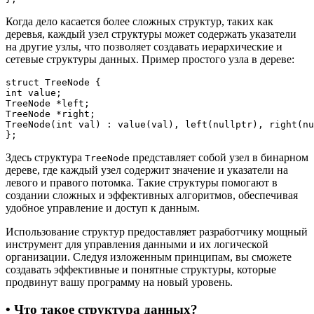
Когда дело касается более сложных структур, таких как
деревья, каждый узел структуры может содержать указатели
на другие узлы, что позволяет создавать иерархические и
сетевые структуры данных. Пример простого узла в дереве:
struct TreeNode {

int value;

TreeNode *left;

TreeNode *right;

TreeNode(int val) : value(val), left(nullptr), right(nu
};
Здесь структура
представляет собой узел в бинарном
TreeNode
дереве, где каждый узел содержит значение и указатели на
левого и правого потомка. Такие структуры помогают в
создании сложных и эффективных алгоритмов, обеспечивая
удобное управление и доступ к данным.
Использование структур предоставляет разработчику мощный
инструмент для управления данными и их логической
организации. Следуя изложенным принципам, вы сможете
создавать эффективные и понятные структуры, которые
продвинут вашу программу на новый уровень.
• Что такое структура данных?