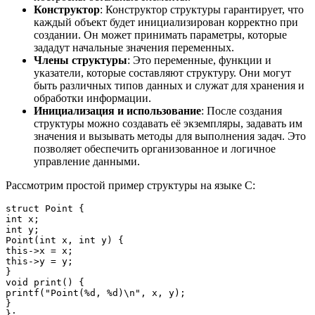
Конструктор
: Конструктор структуры гарантирует, что
каждый объект будет инициализирован корректно при
создании. Он может принимать параметры, которые
зададут начальные значения переменных.
Члены структуры
: Это переменные, функции и
указатели, которые составляют структуру. Они могут
быть различных типов данных и служат для хранения и
обработки информации.
Инициализация и использование
: После создания
структуры можно создавать её экземпляры, задавать им
значения и вызывать методы для выполнения задач. Это
позволяет обеспечить организованное и логичное
управление данными.
Рассмотрим простой пример структуры на языке C:
struct Point {

int x;

int y;

Point(int x, int y) {

this->x = x;

this->y = y;

}

void print() {

printf("Point(%d, %d)\n", x, y);

}

};