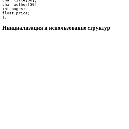
char title[50];

char author[50];

int pages;

float price;

};
Инициализация и использование структур