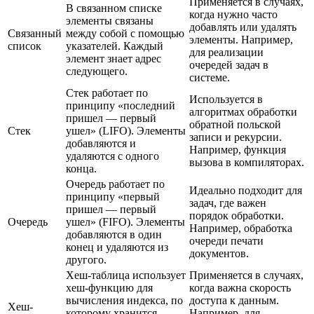
Применяется в случаях,
В связанном списке
когда нужно часто
элементы связаны
добавлять или удалять
Связанный
между собой с помощью
элементы. Например,
список
указателей. Каждый
для реализации
элемент знает адрес
очередей задач в
следующего.
системе.
Стек работает по
Используется в
принципу «последний
алгоритмах обработки
пришел — первый
обратной польской
Стек
ушел» (LIFO). Элементы
записи и рекурсии.
добавляются и
Например, функция
удаляются с одного
вызова в компиляторах.
конца.
Очередь работает по
Идеально подходит для
принципу «первый
задач, где важен
пришел — первый
порядок обработки.
Очередь
ушел» (FIFO). Элементы
Например, обработка
добавляются в один
очереди печати
конец и удаляются из
документов.
другого.
Хеш-таблица использует
Применяется в случаях,
хеш-функцию для
когда важна скорость
вычисления индекса, по
доступа к данным.
Хеш-
которому хранится
Например, для