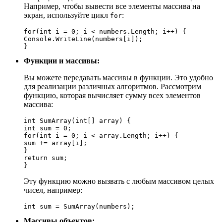
Например, чтобы вывести все элементы массива на
экран, используйте цикл
:
for
for(int i = 0; i < numbers.Length; i++) {

Console.WriteLine(numbers[i]);

}
Функции и массивы:
Вы можете передавать массивы в функции. Это удобно
для реализации различных алгоритмов. Рассмотрим
функцию, которая вычисляет сумму всех элементов
массива:
int SumArray(int[] array) {

int sum = 0;

for(int i = 0; i < array.Length; i++) {

sum += array[i];

}

return sum;

}
Эту функцию можно вызвать с любым массивом целых
чисел, например:
int sum = SumArray(numbers);
Массивы объектов: