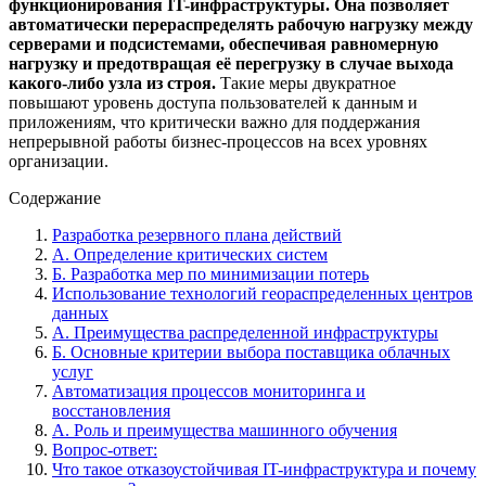
функционирования IT-инфраструктуры. Она позволяет
автоматически перераспределять рабочую нагрузку между
серверами и подсистемами, обеспечивая равномерную
нагрузку и предотвращая её перегрузку в случае выхода
какого-либо узла из строя.
Такие меры двукратное
повышают уровень доступа пользователей к данным и
приложениям, что критически важно для поддержания
непрерывной работы бизнес-процессов на всех уровнях
организации.
Содержание
Разработка резервного плана действий
А. Определение критических систем
Б. Разработка мер по минимизации потерь
Использование технологий геораспределенных центров
данных
А. Преимущества распределенной инфраструктуры
Б. Основные критерии выбора поставщика облачных
услуг
Автоматизация процессов мониторинга и
восстановления
А. Роль и преимущества машинного обучения
Вопрос-ответ:
Что такое отказоустойчивая IT-инфраструктура и почему