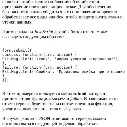
включать отображение сообщения об ошибке или
предложение повторить запрос позже. Для обеспечения
безопасности важно убедиться, что приложение корректно
обрабатывает все виды ошибок, чтобы предотвратить атаки и
утечки данных.
Пример кода на
JavaScript
для обработки ответа может
выглядеть следующим образом:
form.submit({

success: function(form, action) {

Ext.Msg.alert('Успех', 'Форма успешно отправлена!');

},

failure: function(form, action) {

Ext.Msg.alert('Ошибка', 'Произошла ошибка при отправке 
}

В этом примере используется метод
submit
, который
принимает две функции:
success
и
failure
. В зависимости от
ответа сервера будет вызвана соответствующая функция,
уведомляющая пользователя о результате.
В случае работы с
JSON
-ответами от сервера, можно
воспользоваться следующей моделью обработки: