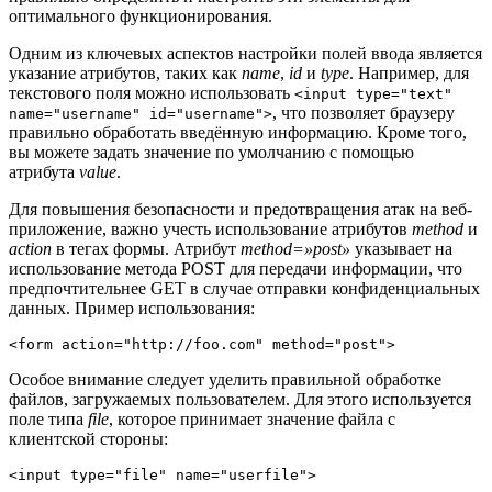
оптимального функционирования.
Одним из ключевых аспектов настройки полей ввода является
указание атрибутов, таких как
name
,
id
и
type
. Например, для
текстового поля можно использовать
<input type="text"
, что позволяет браузеру
name="username" id="username">
правильно обработать введённую информацию. Кроме того,
вы можете задать значение по умолчанию с помощью
атрибута
value
.
Для повышения безопасности и предотвращения атак на веб-
приложение, важно учесть использование атрибутов
method
и
action
в тегах формы. Атрибут
method=»post»
указывает на
использование метода POST для передачи информации, что
предпочтительнее GET в случае отправки конфиденциальных
данных. Пример использования:
<form action="http://foo.com" method="post">
Особое внимание следует уделить правильной обработке
файлов, загружаемых пользователем. Для этого используется
поле типа
file
, которое принимает значение файла с
клиентской стороны:
<input type="file" name="userfile">