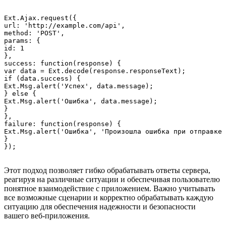
Ext.Ajax.request({

url: 'http://example.com/api',

method: 'POST',

params: {

id: 1

},

success: function(response) {

var data = Ext.decode(response.responseText);

if (data.success) {

Ext.Msg.alert('Успех', data.message);

} else {

Ext.Msg.alert('Ошибка', data.message);

}

},

failure: function(response) {

Ext.Msg.alert('Ошибка', 'Произошла ошибка при отправке 
}

Этот подход позволяет гибко обрабатывать ответы сервера,
реагируя на различные ситуации и обеспечивая пользователю
понятное взаимодействие с приложением. Важно учитывать
все возможные сценарии и корректно обрабатывать каждую
ситуацию для обеспечения надежности и безопасности
вашего веб-приложения.