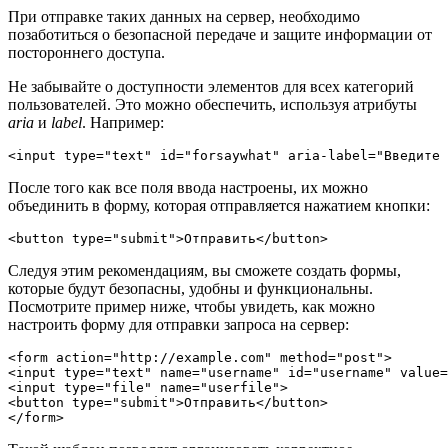
При отправке таких данных на сервер, необходимо
позаботиться о безопасной передаче и защите информации от
постороннего доступа.
Не забывайте о доступности элементов для всех категорий
пользователей. Это можно обеспечить, используя атрибуты
aria
и
label
. Например:
<input type="text" id="forsaywhat" aria-label="Введите 
После того как все поля ввода настроены, их можно
объединить в форму, которая отправляется нажатием кнопки:
<button type="submit">Отправить</button>
Следуя этим рекомендациям, вы сможете создать формы,
которые будут безопасны, удобны и функциональны.
Посмотрите пример ниже, чтобы увидеть, как можно
настроить форму для отправки запроса на сервер:
<form action="http://example.com" method="post">

<input type="text" name="username" id="username" value=
<input type="file" name="userfile">

<button type="submit">Отправить</button>

</form>