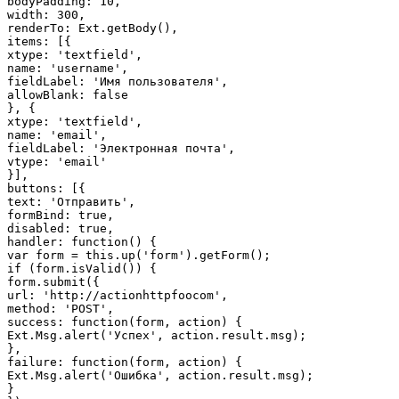
bodyPadding: 10,

width: 300,

renderTo: Ext.getBody(),

items: [{

xtype: 'textfield',

name: 'username',

fieldLabel: 'Имя пользователя',

allowBlank: false

}, {

xtype: 'textfield',

name: 'email',

fieldLabel: 'Электронная почта',

vtype: 'email'

}],

buttons: [{

text: 'Отправить',

formBind: true,

disabled: true,

handler: function() {

var form = this.up('form').getForm();

if (form.isValid()) {

form.submit({

url: 'http://actionhttpfoocom',

method: 'POST',

success: function(form, action) {

Ext.Msg.alert('Успех', action.result.msg);

},

failure: function(form, action) {

Ext.Msg.alert('Ошибка', action.result.msg);

}
