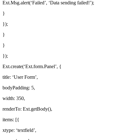
Ext.Msg.alert(‘Failed’, ‘Data sending failed!’);
}
});
}
}
});
Ext.create(‘Ext.form.Panel’, {
title: ‘User Form’,
bodyPadding: 5,
width: 350,
renderTo: Ext.getBody(),
items: [{
xtype: ‘textfield’,