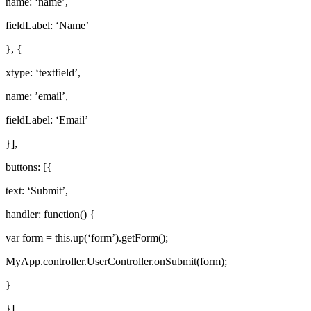
name: ‘name’,
fieldLabel: ‘Name’
}, {
xtype: ‘textfield’,
name: ’email’,
fieldLabel: ‘Email’
}],
buttons: [{
text: ‘Submit’,
handler: function() {
var form = this.up(‘form’).getForm();
MyApp.controller.UserController.onSubmit(form);
}
}]