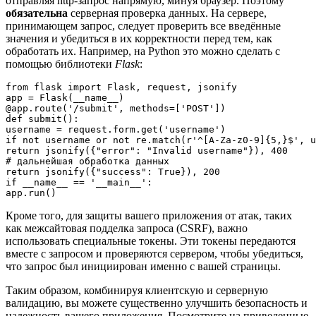
отправляя http-запрос напрямую, минуя браузер. Поэтому
обязательна
серверная проверка данных. На сервере,
принимающем запрос, следует проверить все введённые
значения и убедиться в их корректности перед тем, как
обработать их. Например, на Python это можно сделать с
помощью библиотеки
Flask
:
from flask import Flask, request, jsonify

app = Flask(__name__)

@app.route('/submit', methods=['POST'])

def submit():

username = request.form.get('username')

if not username or not re.match(r'^[A-Za-z0-9]{5,}$', u
return jsonify({"error": "Invalid username"}), 400

# дальнейшая обработка данных

return jsonify({"success": True}), 200

if __name__ == '__main__':

Кроме того, для защиты вашего приложения от атак, таких
как межсайтовая подделка запроса (CSRF), важно
использовать специальные токены. Эти токены передаются
вместе с запросом и проверяются сервером, чтобы убедиться,
что запрос был инициирован именно с вашей страницы.
Таким образом, комбинируя клиентскую и серверную
валидацию, вы можете существенно улучшить безопасность и
надежность вашего приложения. Посмотрите на приведенные