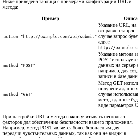
Ниже приведена таблица с примерами конфигурации URL и
метода:
Пример
Описа
Указание URL, на 
отправлен запрос.
случае запрос буд
action="http://example.com/api/submit"
адрес
http://example.c
Указание метода з
POST используетс
данных на сервер 
method="POST"
например, для соз
записи в базе дан
Метод GET исполь
получения данных 
случае использова
method="GET"
метода данные буд
виде параметров 
При настройке URL и метода важно учитывать несколько
факторов для обеспечения безопасности вашего приложения.
Например, метод POST является более безопасным для
передачи чувствительных данных, так как они не видны в