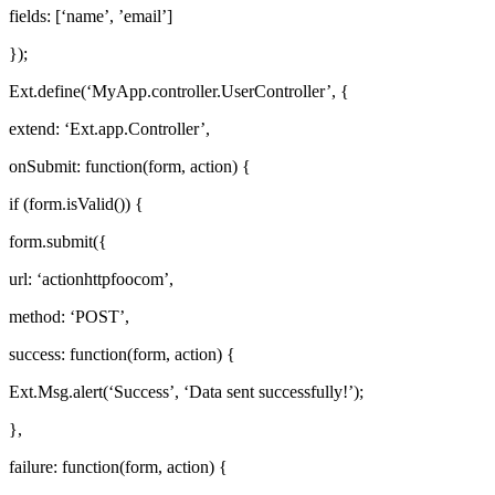
fields: [‘name’, ’email’]
});
Ext.define(‘MyApp.controller.UserController’, {
extend: ‘Ext.app.Controller’,
onSubmit: function(form, action) {
if (form.isValid()) {
form.submit({
url: ‘actionhttpfoocom’,
method: ‘POST’,
success: function(form, action) {
Ext.Msg.alert(‘Success’, ‘Data sent successfully!’);
},
failure: function(form, action) {