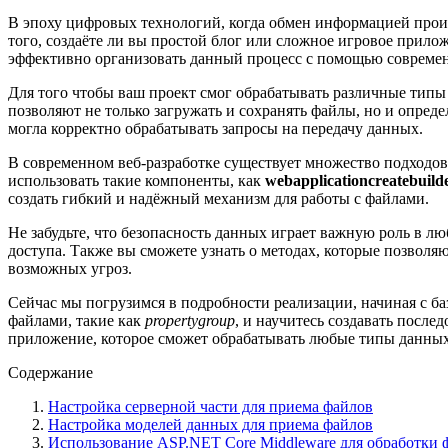
В эпоху цифровых технологий, когда обмен информацией проис
того, создаёте ли вы простой блог или сложное игровое прило
эффективно организовать данный процесс с помощью современ
Для того чтобы ваш проект смог обрабатывать различные типы
позволяют не только загружать и сохранять файлы, но и опреде
могла корректно обрабатывать запросы на передачу данных.
В современном веб-разработке существует множество подходо
использовать такие компоненты, как
webapplicationcreatebuild
создать гибкий и надёжный механизм для работы с файлами.
Не забудьте, что безопасность данных играет важную роль в 
доступа. Также вы сможете узнать о методах, которые позвол
возможных угроз.
Сейчас мы погрузимся в подробности реализации, начиная с ба
файлами, такие как
propertygroup
, и научитесь создавать посл
приложение, которое сможет обрабатывать любые типы данных
Содержание
Настройка серверной части для приема файлов
Настройка моделей данных для приема файлов
Использование ASP.NET Core Middleware для обработки 