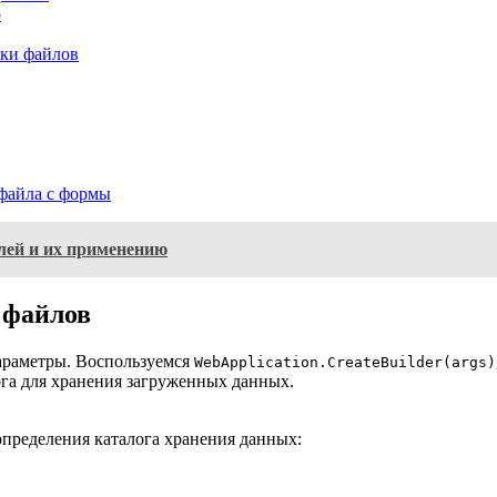
р
зки файлов
 файла с формы
лей и их применению
 файлов
параметры. Воспользуемся
WebApplication.CreateBuilder(args)
га для хранения загруженных данных.
определения каталога хранения данных: