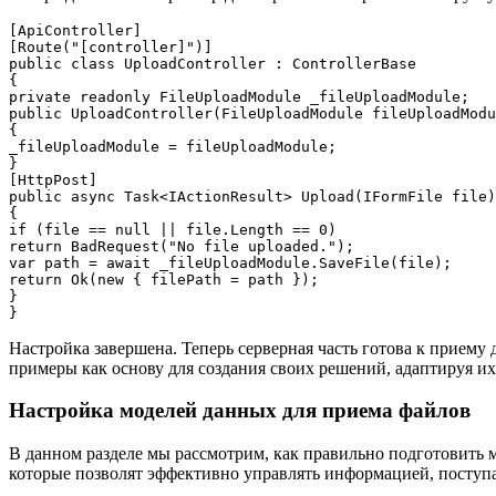
[ApiController]

[Route("[controller]")]

public class UploadController : ControllerBase

{

private readonly FileUploadModule _fileUploadModule;

public UploadController(FileUploadModule fileUploadModu
{

_fileUploadModule = fileUploadModule;

}

[HttpPost]

public async Task<IActionResult> Upload(IFormFile file)

{

if (file == null || file.Length == 0)

return BadRequest("No file uploaded.");

var path = await _fileUploadModule.SaveFile(file);

return Ok(new { filePath = path });

}

Настройка завершена. Теперь серверная часть готова к прием
примеры как основу для создания своих решений, адаптируя их
Настройка моделей данных для приема файлов
В данном разделе мы рассмотрим, как правильно подготовить 
которые позволят эффективно управлять информацией, поступ