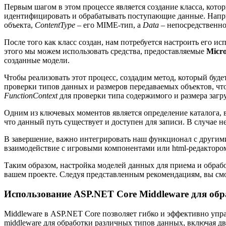
Первым шагом в этом процессе является создание класса, кото
идентифицировать и обрабатывать поступающие данные. Напри
объекта,
ContentType
– его MIME-тип, а
Data
– непосредственно
После того как класс создан, нам потребуется настроить его 
этого мы можем использовать средства, предоставляемые
Micro
созданные модели.
Чтобы реализовать этот процесс, создадим метод, который буд
проверки типов данных и размеров передаваемых объектов, ч
FunctionContext
для проверки типа содержимого и размера заг
Одним из ключевых моментов является определение каталога, 
что данный путь существует и доступен для записи. В случае 
В завершение, важно интегрировать наш функционал с другим
взаимодействие с игровыми компонентами или html-редактором
Таким образом, настройка моделей данных для приема и обраб
вашем проекте. Следуя представленным рекомендациям, вы см
Использование ASP.NET Core Middleware для об
Middleware в ASP.NET Core позволяет гибко и эффективно упра
middleware для обработки различных типов данных, включая д