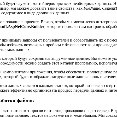
рый будет служить контейнером для всех необходимых данных. Эт
мер, мы можем добавить такие свойства, как
FileName
,
Content
 содержимое в виде двоичных данных.
использование в проекте. Важно, чтобы мы могли легко интегрир
soft.AspNetCore.Builder
, которые позволят нам настроить обра
ет принимать запросы от пользователей и обрабатывать их с пом
тобы избежать возможных проблем с безопасностью и производи
ружаемых данных.
в который будут сохраняться загруженные данные. Вы можете ук
необходимости можно создать этот каталог программно, использу
и компонентами приложения, чтобы обеспечить полноценную ра
, который будет отображать загруженные данные пользователям
отки данных является важным этапом, который позволяет созда
ожете эффективно организовать процесс передачи данных и ин
работки файлов
влять потоком запросов и ответов, проходящих через сервер. В 
воичные данные, текстовые документы и медиафайлы. Мы создади