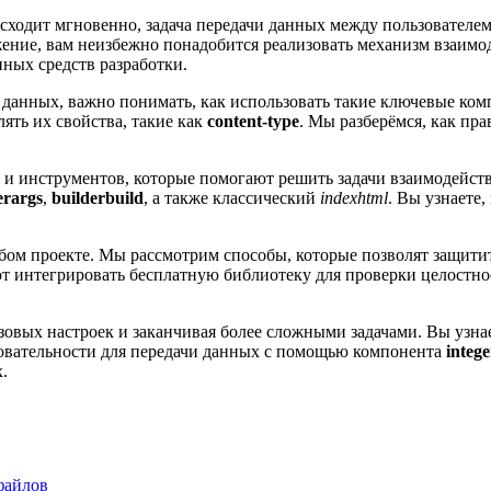
ходит мгновенно, задача передачи данных между пользователем 
жение, вам неизбежно понадобится реализовать механизм взаимо
ных средств разработки.
 данных, важно понимать, как использовать такие ключевые ко
лять их свойства, такие как
content-type
. Мы разберёмся, как пр
в и инструментов, которые помогают решить задачи взаимодейс
erargs
,
builderbuild
, а также классический
indexhtml
. Вы узнаете
любом проекте. Мы рассмотрим способы, которые позволят защи
яют интегрировать бесплатную библиотеку для проверки целостно
зовых настроек и заканчивая более сложными задачами. Вы узнае
едовательности для передачи данных с помощью компонента
intege
.
файлов