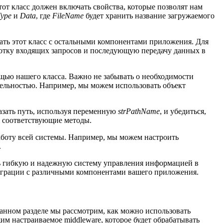
от класс должен включать свойства, которые позволят нам
Type
и
Data
, где
FileName
будет хранить название загружаемого
овать этот класс с остальными компонентами приложения. Для
ботку входящих запросов и последующую передачу данных в
ощью нашего класса. Важно не забывать о необходимости
тельностью. Например, мы можем использовать объект
азать путь, используя переменную
strPathName
, и убедиться,
я соответствующие методы.
боту всей системы. Например, мы можем настроить
.
ть гибкую и надежную систему управления информацией в
теграции с различными компонентами вашего приложения.
данном разделе мы рассмотрим, как можно использовать
м настраиваемое middleware, которое будет обрабатывать