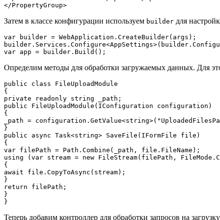
Затем в классе конфигурации используем
для настройк
builder
var builder = WebApplication.CreateBuilder(args);

builder.Services.Configure<AppSettings>(builder.Configu
Определим методы для обработки загружаемых данных. Для это
public class FileUploadModule

{

private readonly string _path;

public FileUploadModule(IConfiguration configuration)

{

_path = configuration.GetValue<string>("UploadedFilesPa
}

public async Task<string> SaveFile(IFormFile file)

{

var filePath = Path.Combine(_path, file.FileName);

using (var stream = new FileStream(filePath, FileMode.C
{

await file.CopyToAsync(stream);

}

return filePath;

}

Теперь добавим контроллер для обработки запросов на загрузк