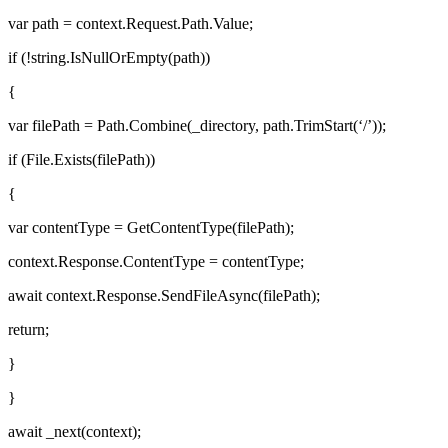
var path = context.Request.Path.Value;
if (!string.IsNullOrEmpty(path))
{
var filePath = Path.Combine(_directory, path.TrimStart(‘/’));
if (File.Exists(filePath))
{
var contentType = GetContentType(filePath);
context.Response.ContentType = contentType;
await context.Response.SendFileAsync(filePath);
return;
}
}
await _next(context);