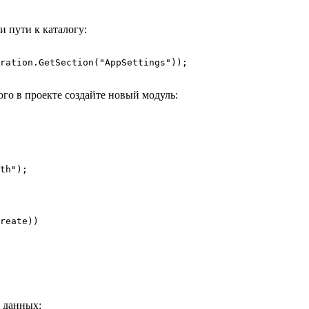
и пути к каталогу:
ration.GetSection("AppSettings"));

го в проекте создайте новый модуль:
th");

reate))

у данных: