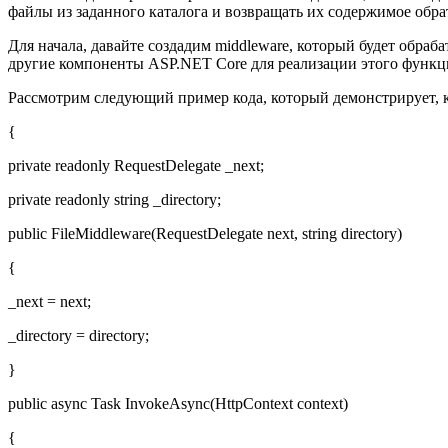
файлы из заданного каталога и возвращать их содержимое обра
Для начала, давайте создадим middleware, который будет обраб
другие компоненты ASP.NET Core для реализации этого функци
Рассмотрим следующий пример кода, который демонстрирует, как
{
private readonly RequestDelegate _next;
private readonly string _directory;
public FileMiddleware(RequestDelegate next, string directory)
{
_next = next;
_directory = directory;
}
public async Task InvokeAsync(HttpContext context)
{