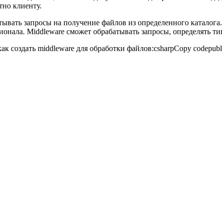
тно клиенту.
атывать запросы на получение файлов из определенного каталога.
онала. Middleware сможет обрабатывать запросы, определять ти
 создать middleware для обработки файлов:csharpCopy codepublic