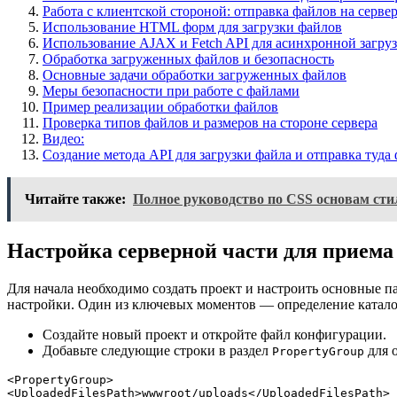
Работа с клиентской стороной: отправка файлов на серве
Использование HTML форм для загрузки файлов
Использование AJAX и Fetch API для асинхронной загру
Обработка загруженных файлов и безопасность
Основные задачи обработки загруженных файлов
Меры безопасности при работе с файлами
Пример реализации обработки файлов
Проверка типов файлов и размеров на стороне сервера
Видео:
Создание метода API для загрузки файла и отправка туда
Читайте также:
Полное руководство по CSS основам сти
Настройка серверной части для приема
Для начала необходимо создать проект и настроить основные 
настройки. Один из ключевых моментов — определение катало
Создайте новый проект и откройте файл конфигурации.
Добавьте следующие строки в раздел
для 
PropertyGroup
<PropertyGroup>

<UploadedFilesPath>wwwroot/uploads</UploadedFilesPath>
