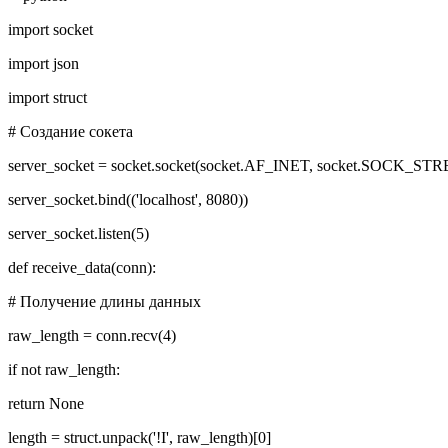
import socket
import json
import struct
# Создание сокета
server_socket = socket.socket(socket.AF_INET, socket.SOCK_ST
server_socket.bind(('localhost', 8080))
server_socket.listen(5)
def receive_data(conn):
# Получение длины данных
raw_length = conn.recv(4)
if not raw_length:
return None
length = struct.unpack('!I', raw_length)[0]