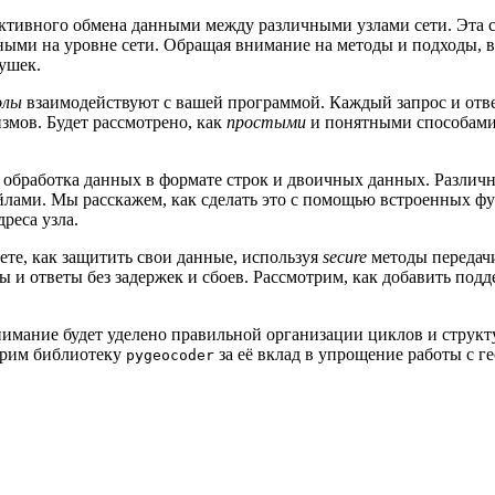
тивного обмена данными между различными узлами сети. Эта с
ными на уровне сети. Обращая внимание на методы и подходы, в
ушек.
олы
взаимодействуют с вашей программой. Каждый запрос и отве
змов. Будет рассмотрено, как
простыми
и понятными способами 
о обработка данных в формате строк и двоичных данных. Различ
лами. Мы расскажем, как сделать это с помощью встроенных фу
реса узла.
ете, как защитить свои данные, используя
secure
методы передачи
ы и ответы без задержек и сбоев. Рассмотрим, как добавить подд
мание будет уделено правильной организации циклов и структур
арим библиотеку
за её вклад в упрощение работы с 
pygeocoder