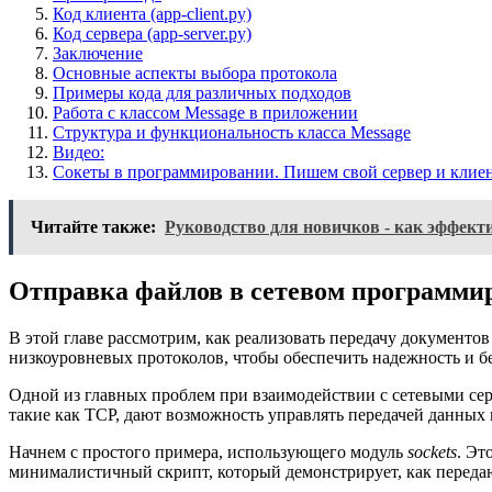
Код клиента (app-client.py)
Код сервера (app-server.py)
Заключение
Основные аспекты выбора протокола
Примеры кода для различных подходов
Работа с классом Message в приложении
Структура и функциональность класса Message
Видео:
Сокеты в программировании. Пишем свой сервер и клиен
Читайте также:
Руководство для новичков - как эффект
Отправка файлов в сетевом программир
В этой главе рассмотрим, как реализовать передачу документ
низкоуровневых протоколов, чтобы обеспечить надежность и б
Одной из главных проблем при взаимодействии с сетевыми серв
такие как TCP, дают возможность управлять передачей данных
Начнем с простого примера, использующего модуль
sockets
. Эт
минималистичный скрипт, который демонстрирует, как передаю