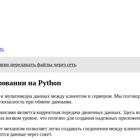
т.
ивно передавать файлы через сеть
овании на Python
ов и мультимедиа данных между клиентом и сервером. Мы погово
езопасность при обмене данными.
исами является корректная передача двоичных данных. Здесь ва
 на низком уровне, что полезно для создания надежных приложен
от механизм позволяет легко создавать соединения между клиент
тся данные через сокет.