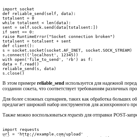
import socket

def reliable_send(self, data):

totalsent = 0

while totalsent < len(data):

sent = self.sock.send(data[totalsent:])

if sent == 0:

raise RuntimeError("Socket connection broken")

totalsent = totalsent + sent

def client():

s = socket.socket(socket.AF_INET, socket.SOCK_STREAM)

s.connect(('localhost', 12345))

with open('file_to_send', 'rb') as f:

data = f.read()

reliable_send(s, data)

В этом примере
reliable_send
используется для надежной перед
создании сокета, что соответствует требованиям различных про
Для более сложных сценариев, таких как обработка больших о
предлагает широкий набор инструментов для асинхронного пр
Также можно воспользоваться
requests
для отправки POST-запро
import requests

url = 'http://example.com/upload'
