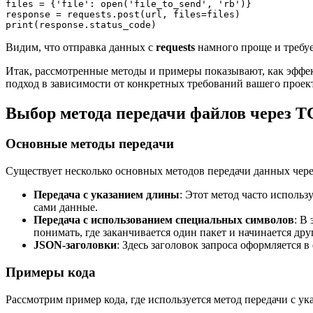
files = {'file': open('file_to_send', 'rb')}

response = requests.post(url, files=files)

Видим, что отправка данных с
requests
намного проще и требует
Итак, рассмотренные методы и примеры показывают, как эффе
подход в зависимости от конкретных требований вашего проек
Выбор метода передачи файлов через T
Основные методы передачи
Существует несколько основных методов передачи данных чере
Передача с указанием длины
: Этот метод часто использ
сами данные.
Передача с использованием специальных символов
: В
понимать, где заканчивается один пакет и начинается дру
JSON-заголовки
: Здесь заголовок запроса оформляется 
Примеры кода
Рассмотрим пример кода, где используется метод передачи с у