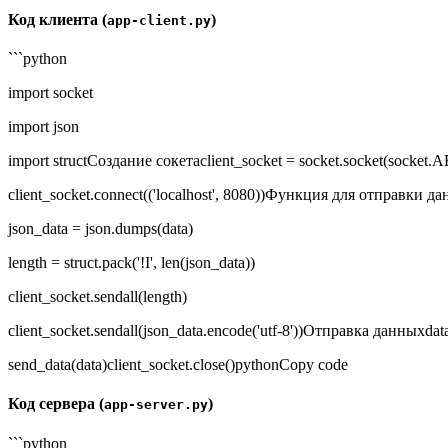
Код клиента (
)
app-client.py
```python
import socket
import json
import structСоздание сокетаclient_socket = socket.socket(soc
client_socket.connect(('localhost', 8080))Функция для отправки д
json_data = json.dumps(data)
length = struct.pack('!I', len(json_data))
client_socket.sendall(length)
client_socket.sendall(json_data.encode('utf-8'))Отправка данныхdat
send_data(data)client_socket.close()pythonCopy code
Код сервера (
)
app-server.py
```python