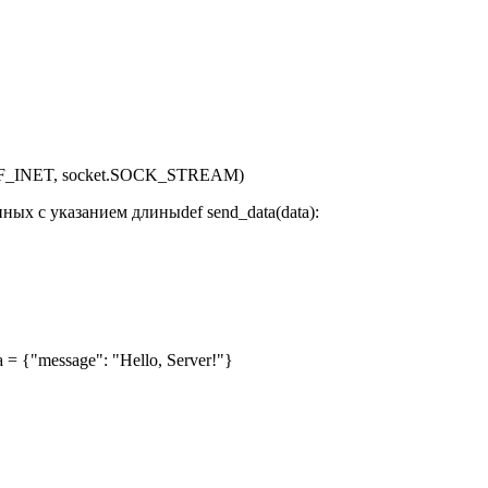
ket.AF_INET, socket.SOCK_STREAM)
анных с указанием длиныdef send_data(data):
a = {"message": "Hello, Server!"}