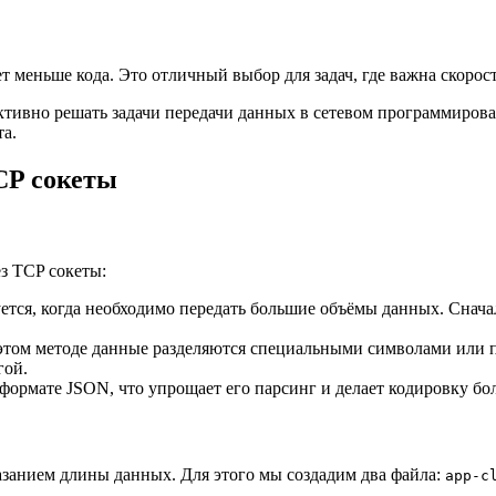
 меньше кода. Это отличный выбор для задач, где важна скорост
ктивно решать задачи передачи данных в сетевом программиров
та.
CP сокеты
з TCP сокеты:
уется, когда необходимо передать большие объёмы данных. Снача
 этом методе данные разделяются специальными символами или п
гой.
в формате JSON, что упрощает его парсинг и делает кодировку бо
казанием длины данных. Для этого мы создадим два файла:
app-c