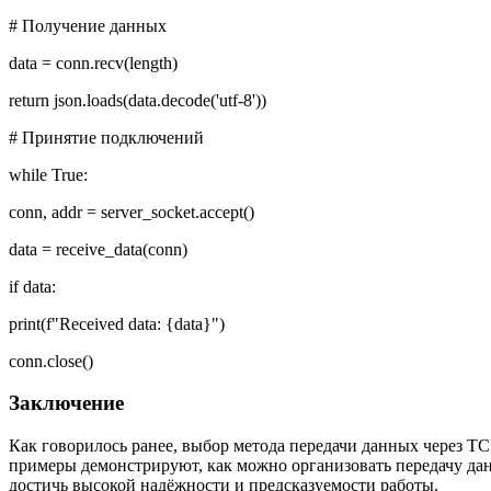
# Получение данных
data = conn.recv(length)
return json.loads(data.decode('utf-8'))
# Принятие подключений
while True:
conn, addr = server_socket.accept()
data = receive_data(conn)
if data:
print(f"Received data: {data}")
conn.close()
Заключение
Как говорилось ранее, выбор метода передачи данных через TC
примеры демонстрируют, как можно организовать передачу дан
достичь высокой надёжности и предсказуемости работы.