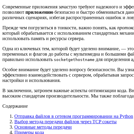
Современные приложения зачастую требуют надежного и эффек
позволяют
приложению
безопасно и быстро обмениваться дан
различных сценариях, избегая распространенных ошибок и лов
Прежде чем погрузиться в тонкости, важно понять, как
проток
который обрабатывается с использованием стандартных механи
использовать память и ресурсы сервера.
Одна из ключевых тем, которой будет уделено внимание, — эт
переменных и флагов до работы с мультимедиа и большими фай
правильно использовать
для определения ад
socketgethostname
Особое внимание будет уделено вопросу безопасности. Вы узна
эффективно взаимодействовать с сервером, обрабатывая запрос
настройки и использования.
В заключении, затронем важные аспекты оптимизации кода. Вни
высоким стандартам производительности. Мы также поблагод
Содержание
Отправка файлов в сетевом программировании на Python
Выбор метода передачи файлов через TCP сокеты
Основные методы передачи
Примеры кода