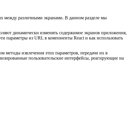
ых между различными экранами. В данном разделе мы
воляют динамически изменять содержимое экранов приложения,
эти параметры из URL в компоненты React и как использовать
м методы извлечения этих параметров, передачи их в
ализированные пользовательские интерфейсы, реагирующие на