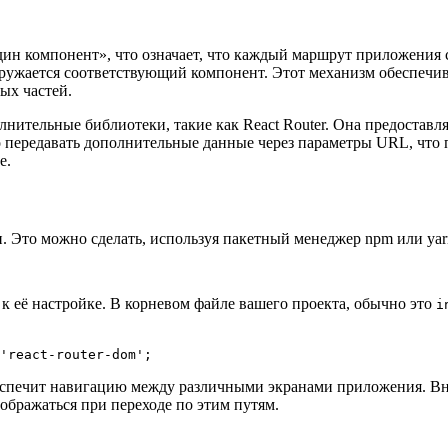
дин компонент», что означает, что каждый маршрут приложения 
ружается соответствующий компонент. Этот механизм обеспечива
ых частей.
лнительные библиотеки, такие как React Router. Она предоставл
ередавать дополнительные данные через параметры URL, что п
е.
и. Это можно сделать, используя пакетный менеджер npm или y
 её настройке. В корневом файле вашего проекта, обычно это
i
'react-router-dom';
беспечит навигацию между различными экранами приложения. В
ображаться при переходе по этим путям.