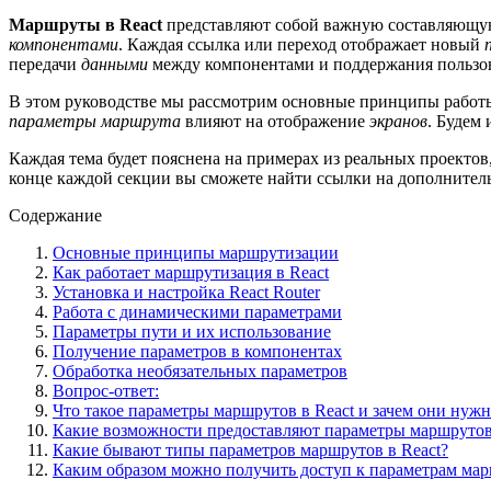
Маршруты в React
представляют собой важную составляющую
компонентами
. Каждая ссылка или переход отображает новый
передачи
данными
между компонентами и поддержания пользов
В этом руководстве мы рассмотрим основные принципы работ
параметры
маршрута
влияют на отображение
экранов
. Будем
Каждая тема будет пояснена на примерах из реальных проектов
конце каждой секции вы сможете найти ссылки на дополните
Содержание
Основные принципы маршрутизации
Как работает маршрутизация в React
Установка и настройка React Router
Работа с динамическими параметрами
Параметры пути и их использование
Получение параметров в компонентах
Обработка необязательных параметров
Вопрос-ответ:
Что такое параметры маршрутов в React и зачем они нуж
Какие возможности предоставляют параметры маршрутов
Какие бывают типы параметров маршрутов в React?
Каким образом можно получить доступ к параметрам мар