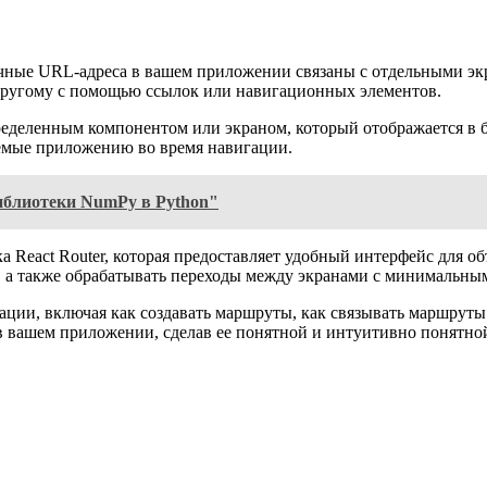
ичные URL-адреса в вашем приложении связаны с отдельными экр
 другому с помощью ссылок или навигационных элементов.
ределенным компонентом или экраном, который отображается в
аемые приложению во время навигации.
иблиотеки NumPy в Python"
ка React Router, которая предоставляет удобный интерфейс для 
, а также обрабатывать переходы между экранами с минимальн
ии, включая как создавать маршруты, как связывать маршруты 
 вашем приложении, сделав ее понятной и интуитивно понятной