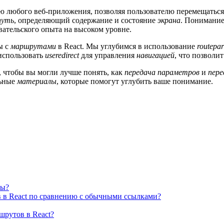
 любого веб-приложения, позволяя пользователю перемещатьс
путь
, определяющий содержание и состояние
экрана
. Понимание
ательского опыта на высоком уровне.
ы с
маршрутами
в React. Мы углубимся в использование
routepa
 использовать
useredirect
для управления
навигацией
, что позволи
, чтобы вы могли лучше понять, как
передача
параметров
и
пере
льные
материалы
, которые помогут углубить ваше понимание.
ны?
 в React по сравнению с обычными ссылками?
шрутов в React?