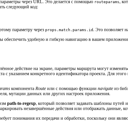
ь параметры через URL. Это делается с помощью
, ко
routeparams
ать следующий код:
этому параметру через
. Это позволяет 
props.match.params.id
чтобы обеспечить удобную и гибкую навигацию в вашем приложен
елённое действие на экране, параметры маршрута могут изменят
та с указанием конкретного идентификатора проекта. Для этого 
arams
компонента
Route
или с помощью функции
navigate
из библ
теля, мутации данных или других настроек приложения.
низм
path-to-regexp
, который позволяет задавать шаблоны путей 
я маркировать незавершённые действия или отображать данные, к
требует понимания их передачи и обработки, поскольку они яв