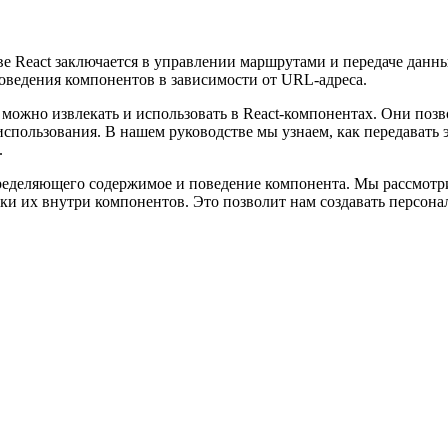
е React заключается в управлении маршрутами и передаче данн
поведения компонентов в зависимости от URL-адреса.
можно извлекать и использовать в React-компонентах. Они поз
спользования. В нашем руководстве мы узнаем, как передавать 
.
ределяющего содержимое и поведение компонента. Мы рассмотри
ки их внутри компонентов. Это позволит нам создавать персон