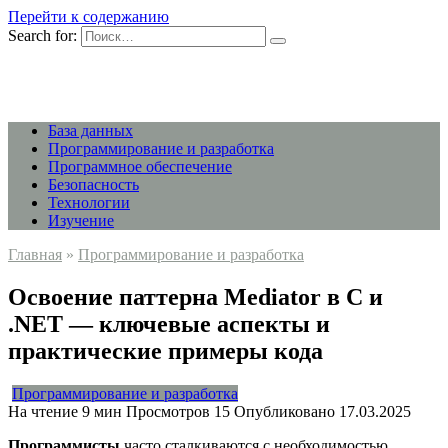
Перейти к содержанию
Search for:
База данных
Программирование и разработка
Программное обеспечение
Безопасность
Технологии
Изучение
Главная
»
Программирование и разработка
Освоение паттерна Mediator в C и
.NET — ключевые аспекты и
практические примеры кода
Программирование и разработка
На чтение
9 мин
Просмотров
15
Опубликовано
17.03.2025
Программисты
часто сталкиваются с необходимостью