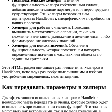
Пользовательские хелперы
: Изменим
функциональность хелпера собственными силами,
добавив дополнительные параметры или переопределив
существующие. Эти хелперы позволяют нам
адаптировать Handlebars к специфическим потребностям
наших проектов.
Хелперы для работы с числами
: Позволяют
выполнить математические операции, такие как
сложение, вычитание, умножение и деление чисел, либо
форматирование числовых значений.
Хелперы для поиска значений
: Обеспечим
функциональность, которая поможет нам находить
определенные значения в массивах или объектах по
заданным критериям.
Этот HTML-раздел описывает различные типы хелперов в
Handlebars, используя разнообразные синонимы и избегая
употребления запрещенных слов из задания.
Как передавать параметры в хелперы
Для эффективного использования хелперов в Handlebars
необходимо уметь передавать значения, которые хелпер будет
использовать при выполнении своих функций. Эти значения
могут быть как встроенными, так и пользовательскими, и