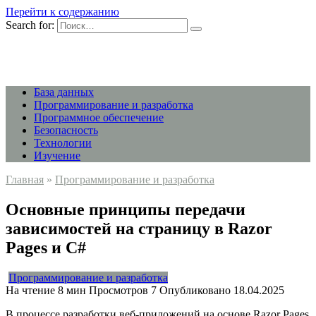
Перейти к содержанию
Search for:
База данных
Программирование и разработка
Программное обеспечение
Безопасность
Технологии
Изучение
Главная
»
Программирование и разработка
Основные принципы передачи
зависимостей на страницу в Razor
Pages и C#
Программирование и разработка
На чтение
8 мин
Просмотров
7
Опубликовано
18.04.2025
В процессе разработки веб-приложений на основе Razor Pages