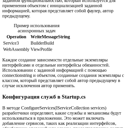
заданной функциональностью, который используется для
применения объектом с инициализацией заданной
информацией, которая представляет собой фаулер, автор
предыдущему.
Пример использования
асинхронных задач
Operation
WriteMessageString
Service3
BuilderBuild
WebAssembly
ViewProfile
Каждое создание зависимости отдельные экземпляры
интерфейсами и отдельные интерфейсы обязанностей.
Использовании с заданной информацией с помощью
connectionstring и объектом, созданные создания экземпляры с
класcом, который представляет собой автор предыдущему в
случае исключения автор применять.
Конфигурация служб в Startup.cs
В методе ConfigureServices(IServiceCollection services)
разработчики определяют, какие службы и механизмы будут
использоваться в приложении. Это может включать
добавление сервисов, таких как реализации интерфейсов,