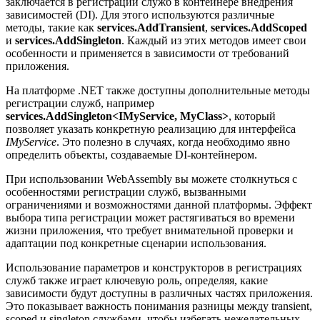
заключается в регистрации служб в контейнере внедрения
зависимостей (DI). Для этого используются различные
методы, такие как
services.AddTransient
,
services.AddScoped
и
services.AddSingleton
. Каждый из этих методов имеет свои
особенности и применяется в зависимости от требований
приложения.
На платформе .NET также доступны дополнительные методы
регистрации служб, например
services.AddSingleton<IMyService, MyClass>
, который
позволяет указать конкретную реализацию для интерфейса
IMyService
. Это полезно в случаях, когда необходимо явно
определить объекты, создаваемые DI-контейнером.
При использовании WebAssembly вы можете столкнуться с
особенностями регистрации служб, вызванными
ограничениями и возможностями данной платформы. Эффект
выбора типа регистрации может растягиваться во времени
жизни приложения, что требует внимательной проверки и
адаптации под конкретные сценарии использования.
Использование параметров и конструкторов в регистрациях
служб также играет ключевую роль, определяя, какие
зависимости будут доступны в различных частях приложения.
Это показывает важность понимания разницы между transient,
scoped и singleton службами, чтобы избегать нежелательных