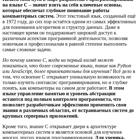
на языке C – значит взять на себя ключевые основы,
которые обеспечат глубокое понимание работы
компьютерных систем.
Этот текстовый язык, созданный ещё
в 1972 году, до сих пор остаётся одним из самых эффективных
для понимания алгоритмов и структур данных. Даже в
настоящее время он поддерживает широкий доступ к
различным аспектам программной деятельности, позволяя
новичкам и профессионалам в равной степени выполнять
самые сложные задачи.
Но почему именно C, когда на первый взгляд может
показаться, что более современные языки, такие как Python
или JavaScript, более привлекательны для изучения?
Всё дело в
том, что освоение C открывает уникальную возможность не
только изучить синтаксис программирования, но и глубже
понять, как компьютеры на самом деле работают.
В этом
языке управление памятью и уровень абстракции
остаются под полным контролем программиста, что
позволяет разработчикам эффективно применять свои
знания в различных областях, от встраиваемых систем до
крупных серверных приложений.
Кроме того, знание C открывает двери к архитектуре
компьютерных систем и является основой для изучения
многих других языков программирования.
Для ученика,