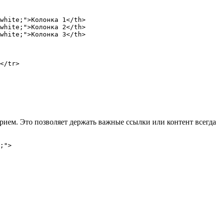
white;">Колонка 1</th>

white;">Колонка 2</th>

white;">Колонка 3</th>

</tr>

ем. Это позволяет держать важные ссылки или контент всегда по
;">
