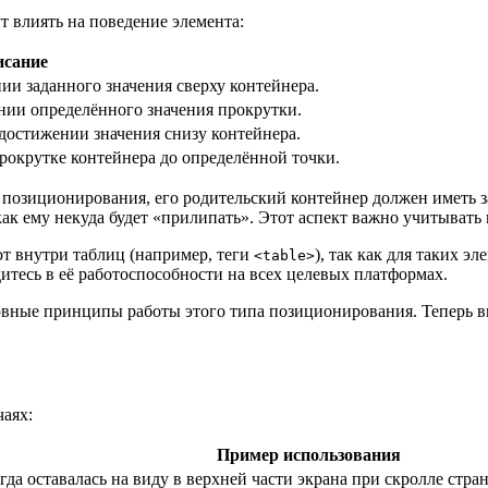
т влиять на поведение элемента:
исание
и заданного значения сверху контейнера.
нии определённого значения прокрутки.
достижении значения снизу контейнера.
рокрутке контейнера до определённой точки.
 позиционирования, его родительский контейнер должен иметь з
как ему некуда будет «прилипать». Этот аспект важно учитывать
ают внутри таблиц (например, теги
), так как для таких э
<table>
итесь в её работоспособности на всех целевых платформах.
овные принципы работы этого типа позиционирования. Теперь в
аях:
Пример использования
гда оставалась на виду в верхней части экрана при скролле стра