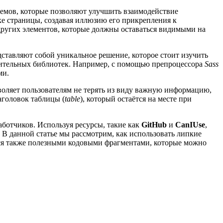
емов, которые позволяют улучшить взаимодействие
тке страницы, создавая иллюзию его прикрепления к
других элементов, которые должны оставаться видимыми на
ставляют собой уникальное решение, которое стоит изучить
лнительных библиотек. Например, с помощью препроцессора
Sass
ми.
воляет пользователям не терять из виду важную информацию,
аголовок таблицы (
table
), который остаётся на месте при
аботчиков. Используя ресурсы, такие как
GitHub
и
CanIUse
,
 В данной статье мы рассмотрим, как использовать липкие
мся также полезными кодовыми фрагментами, которые можно