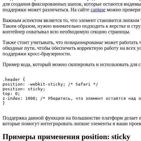
для создания фиксированных шапок, которые остаются видим
поддержки может различаться. На сайте
caniuse
можно проверит
Важным аспектом является то, что элемент становится липким то
Таким образом, нужно внимательно подходить к верстке и стру
контейнер охватывал всю необходимую секцию страницы.
Также стоит учитывать, что
позиционирование
может работать ч
обходные пути, чтобы обеспечить корректную работу на всех 
поддержки кросс-браузерности.
Пример кода, который можно скопировать и использовать для с
.header {

position: -webkit-sticky; /* Safari */

position: sticky;

top: 0;

z-index: 1000; /* Убедитесь, что элемент остаётся над о
Поддержка данной функции на большинстве платформ делает е
которые помогут интегрировать липкие элементы в ваши проек
Примеры применения position: sticky