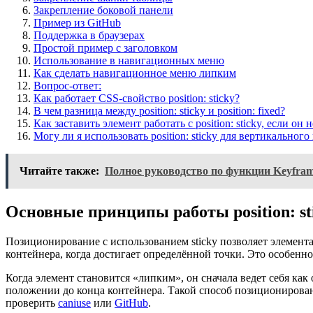
Закрепление боковой панели
Пример из GitHub
Поддержка в браузерах
Простой пример с заголовком
Использование в навигационных меню
Как сделать навигационное меню липким
Вопрос-ответ:
Как работает CSS-свойство position: sticky?
В чем разница между position: sticky и position: fixed?
Как заставить элемент работать с position: sticky, если он
Могу ли я использовать position: sticky для вертикальн
Читайте также:
Полное руководство по функции Keyfra
Основные принципы работы position: st
Позиционирование с использованием sticky позволяет элемент
контейнера, когда достигает определённой точки. Это особен
Когда элемент становится «липким», он сначала ведет себя как о
положении до конца контейнера. Такой способ позиционирова
проверить
caniuse
или
GitHub
.