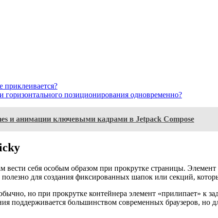
 не приклеивается?
ого и горизонтального позиционирования одновременно?
mes и анимации ключевыми кадрами в Jetpack Compose
icky
ам вести себя особым образом при прокрутке страницы. Элемент
но полезно для создания фиксированных шапок или секций, кот
бычно, но при прокрутке контейнера элемент «прилипает» к заданн
ния поддерживается большинством современных браузеров, но д