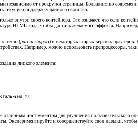
ыми независимо от прокрутки страницы. Большинство современ
ь текущую поддержку данного свойства.
лько внутри своего контейнера. Это означает, что если контейне
ктуре HTML-кода, чтобы достичь желаемого эффекта. Например, 
астично (
partial support
) в некоторых старых версиях браузеров.
устройствах. Например, можно использовать препроцессоры, таки
оздания липкого элемента:
стальными */

ё отличным инструментом для улучшения пользовательского оп
ты. Экспериментируйте и совершенствуйте свои навыки, чтобы 