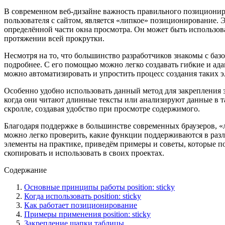
В современном веб-дизайне важность правильного позиционир
пользователя с сайтом, является «липкое» позиционирование. 
определённой части окна просмотра. Он может быть использов
протяжении всей прокрутки.
Несмотря на то, что большинство разработчиков знакомы с ба
подробнее. С его помощью можно легко создавать гибкие и а
можно автоматизировать и упростить процесс создания таких э
Особенно удобно использовать данный метод для закрепления 
когда они читают длинные тексты или анализируют данные в 
скролле, создавая удобство при просмотре содержимого.
Благодаря поддержке в большинстве современных браузеров, «
можно легко проверить, какие функции поддерживаются в разли
элементы на практике, приведём примеры и советы, которые 
скопировать и использовать в своих проектах.
Содержание
Основные принципы работы position: sticky
Когда использовать position: sticky
Как работает позиционирование
Примеры применения position: sticky
Закрепление шапки таблицы