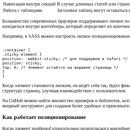
Навигация внутри секций
В случае длинных статей или стран
Работа с таблицами
Заголовки таблиц могут оставаться
Большинство современных браузеров поддерживают липкое поз
находиться внутри контейнера, который определяет их конечно
Например, в SASS можно настроить липкое позиционирование
.container {

.sticky-element {

position: -webkit-sticky; /* для поддержки в Safari */

position: sticky;

top: 0; /* Элемент остаётся на вершине страницы */

}

Когда элемент становится липким, он ведёт себя так, будто фик
структуру страниц, улучшая взаимодействие с пользователем.
На GitHub можно найти множество примеров и библиотек, кото
мощный инструмент для создания более удобных и привлекате
Как работает позиционирование
Когда элемент
positioned
относительно родительского контейнер