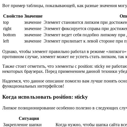
Вот пример таблицы, показывающей, как разные значения могу
Свойство
Значение
Оп
top
значение
Элемент становится липким при достижени
right
значение
Элемент фиксируется справа при достиже
bottom
значение
Элемент ведет себя подобно липкому при 
left
значение
Элемент прилипает к левой стороне при п
Однако, чтобы элемент правильно работал в режиме «липкого»
противном случае, элемент может не успеть стать липким, так 
Также стоит отметить, что элементы с position: sticky не работ
некоторых браузерах. Перед применением данной техники убед
Надеемся, что данное описание помогло вам лучше понять осн
функциональных интерфейсов!
Когда использовать position: sticky
Липкое позиционирование особенно полезно в следующих случ
Ситуация
Закрепление шапки
Когда нужно, чтобы шапка сайта все