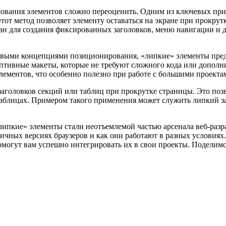
ования элементов сложно переоценить. Одним из ключевых при
Этот метод позволяет элементу оставаться на экране при прокру
ан для создания фиксированных заголовков, меню навигации и 
зовыми концепциями позиционирования, «липкие» элементы пред
даптивные макеты, которые не требуют сложного кода или допо
лементов, что особенно полезно при работе с большими проекта
заголовков секций или таблиц при прокрутке страницы. Это поз
таблицах. Примером такого применения может служить липкий з
липкие» элементы стали неотъемлемой частью арсенала веб-разр
чных версиях браузеров и как они работают в разных условиях.
помогут вам успешно интегрировать их в свои проекты. Подели