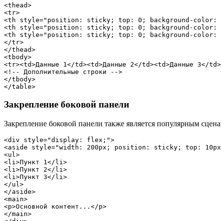
<thead>

<tr>

<th style="position: sticky; top: 0; background-color: 
<th style="position: sticky; top: 0; background-color: 
<th style="position: sticky; top: 0; background-color: 
</tr>

</thead>

<tbody>

<tr><td>Данные 1</td><td>Данные 2</td><td>Данные 3</td>
<!-- Дополнительные строки -->

</tbody>

Закрепление боковой панели
Закрепление боковой панели также является популярным сценари
<div style="display: flex;">

<aside style="width: 200px; position: sticky; top: 10px
<ul>

<li>Пункт 1</li>

<li>Пункт 2</li>

<li>Пункт 3</li>

</ul>

</aside>

<main>

<p>Основной контент...</p>

</main>
