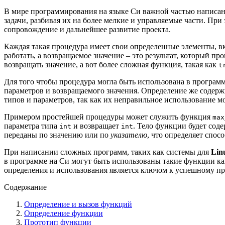
В мире программирования на языке Си важной частью написани
задачи, разбивая их на более мелкие и управляемые части. Пр
сопровождение и дальнейшее развитие проекта.
Каждая такая процедура имеет свои определенные элементы, 
работать, а возвращаемое значение – это результат, который п
возвращать значение, а вот более сложная функция, такая как
t
Для того чтобы процедура могла быть использована в программ
параметров и возвращаемого значения. Определение же содерж
типов и параметров, так как их неправильное использование
Примером простейшей процедуры может служить функция
max
параметра типа
и возвращает
. Тело функции будет сод
int
int
переданы по значению или по
указателю
, что определяет спо
При написании сложных программ, таких как системы для
Lin
в программе на Си могут быть использованы такие функции к
определения и использования является ключом к успешному п
Содержание
Определение и вызов функций
Определение функции
Прототип функции