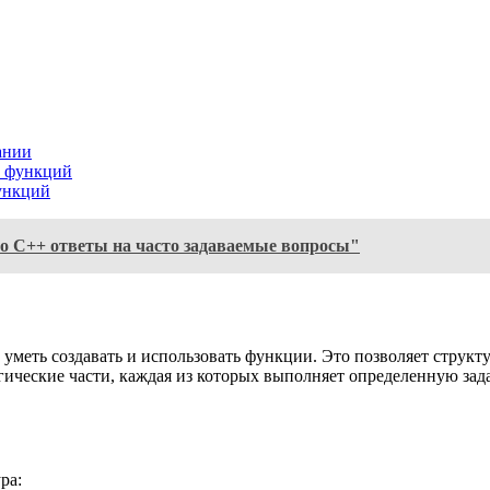
ании
в функций
функций
о C++ ответы на часто задаваемые вопросы"
меть создавать и использовать функции. Это позволяет структур
ические части, каждая из которых выполняет определенную зада
ра: