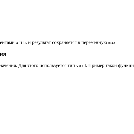
ментами
и
, и результат сохраняется в переменную
.
a
b
max
ния
начения. Для этого используется тип
. Пример такой функци
void