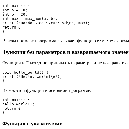
int main() {

int a = 10;

int b = 20;

int max = max_num(a, b);

printf("Наибольшее число: %d\n", max);

return 0;

В этом примере программа вызывает функцию
с аргу
max_num
Функции без параметров и возвращаемого значе
Функции в C могут не принимать параметры и не возвращать з
void hello_world() {

printf("Hello, world!\n");

Вызов этой функции в основной программе:
int main() {

hello_world();

return 0;

Функции с указателями