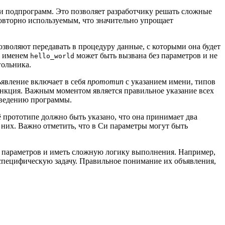
и подпрограмм. Это позволяет разработчику решать сложные
повторно используемым, что значительно упрощает
озволяют передавать в процедуру данные, с которыми она будет
 с именем
может быть вызвана без параметров и не
hello_world
гольника.
ъявление включает в себя
прототип
с указанием имени, типов
ункция. Важным моментом является правильное указание всех
оведению программы.
её прототипе должно быть указано, что она принимает два
 них. Важно отметить, что в Си параметры могут быть
о параметров и иметь сложную логику выполнения. Например,
 специфическую задачу. Правильное понимание их объявления,