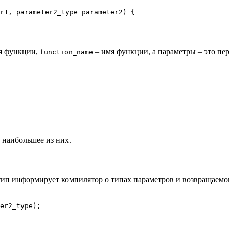
r1, parameter2_type parameter2) {

ия функции,
– имя функции, а параметры – это п
function_name
 наибольшее из них.
ип информирует компилятор о типах параметров и возвращаемог