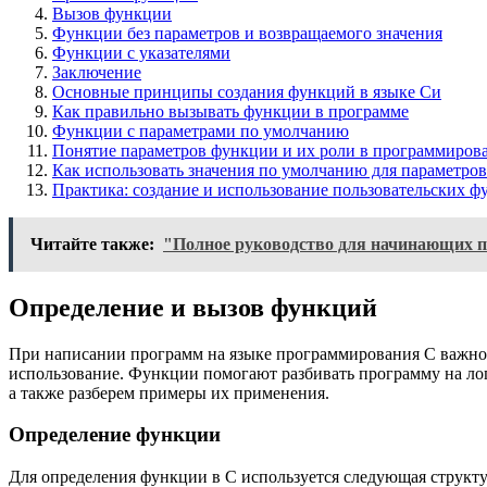
Вызов функции
Функции без параметров и возвращаемого значения
Функции с указателями
Заключение
Основные принципы создания функций в языке Си
Как правильно вызывать функции в программе
Функции с параметрами по умолчанию
Понятие параметров функции и их роли в программиров
Как использовать значения по умолчанию для параметро
Практика: создание и использование пользовательских 
Читайте также:
"Полное руководство для начинающих п
Определение и вызов функций
При написании программ на языке программирования C важно у
использование. Функции помогают разбивать программу на лог
а также разберем примеры их применения.
Определение функции
Для определения функции в C используется следующая структу