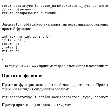
returneddatatype function_name(parameter1_type paramete
// тело функции

return возвращаемое значение;

Здесь
указывает тип возвращаемого значен
returneddatatype
простой функции:
int max_num(int a, int b) {

if (a > b) {

return a;

} else {

return b;

}

Эта функция
принимает два целых числа и возвращает
max_num
Прототип функции
Прототип функции должен быть объявлен до ее вызова. Протот
функции выглядит следующим образом:
Пример прототипа для функции
:
max_num