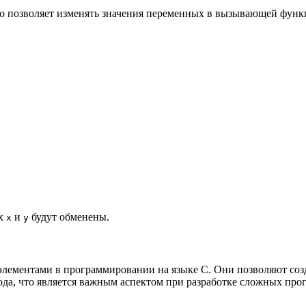
то позволяет изменять значения переменных в вызывающей функ
ых
и
будут обменены.
x
y
лементами в программировании на языке C. Они позволяют соз
да, что является важным аспектом при разработке сложных про