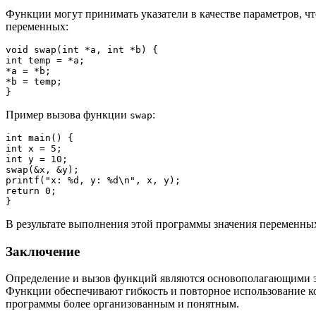
Функции могут принимать указатели в качестве параметров, ч
переменных:
void swap(int *a, int *b) {

int temp = *a;

*a = *b;

*b = temp;

Пример вызова функции
:
swap
int main() {

int x = 5;

int y = 10;

swap(&x, &y);

printf("x: %d, y: %d\n", x, y);

return 0;

В результате выполнения этой программы значения переменн
Заключение
Определение и вызов функций являются основополагающими э
Функции обеспечивают гибкость и повторное использование ко
программы более организованным и понятным.