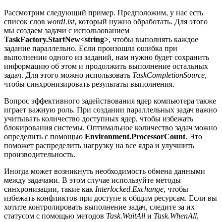
Рассмотрим следующий пример. Предположим, у нас есть
список слов
wordList
, который нужно обработать. Для этого
мы создаем задачи с использованием
TaskFactory.StartNew<string>
, чтобы выполнять каждое
задание параллельно. Если произошла ошибка при
выполнении одного из заданий, нам нужно будет сохранить
информацию об этом и продолжить выполнение остальных
задач. Для этого можно использовать
TaskCompletionSource
,
чтобы синхронизировать результаты выполнения.
Вопрос эффективного задействования ядер компьютера также
играет важную роль. При создании параллельных задач важно
учитывать количество доступных ядер, чтобы избежать
блокирования системы. Оптимальное количество задач можно
определить с помощью
Environment.ProcessorCount
. Это
поможет распределить нагрузку на все ядра и улучшить
производительность.
Иногда может возникнуть необходимость обмена данными
между задачами. В этом случае используйте методы
синхронизации, такие как
Interlocked.Exchange
, чтобы
избежать конфликтов при доступе к общим ресурсам. Если вы
хотите контролировать выполнение задач, следите за их
статусом с помощью методов
Task.WaitAll
и
Task.WhenAll
,