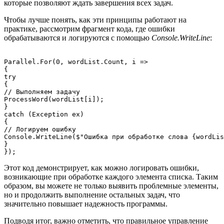
которые позволяют ждать завершения всех задач.
Чтобы лучше понять, как эти принципы работают на
практике, рассмотрим фрагмент кода, где ошибки
обрабатываются и логируются с помощью
Console.WriteLine
:
Parallel.For(0, wordList.Count, i =>

{

try

{

// Выполняем задачу

ProcessWord(wordList[i]);

}

catch (Exception ex)

{

// Логируем ошибку

Console.WriteLine($"Ошибка при обработке слова {wordLis
}

Этот код демонстрирует, как можно логировать ошибки,
возникающие при обработке каждого элемента списка. Таким
образом, вы можете не только выявить проблемные элементы,
но и продолжить выполнение остальных задач, что
значительно повышает надежность программы.
Подводя итог, важно отметить, что правильное управление