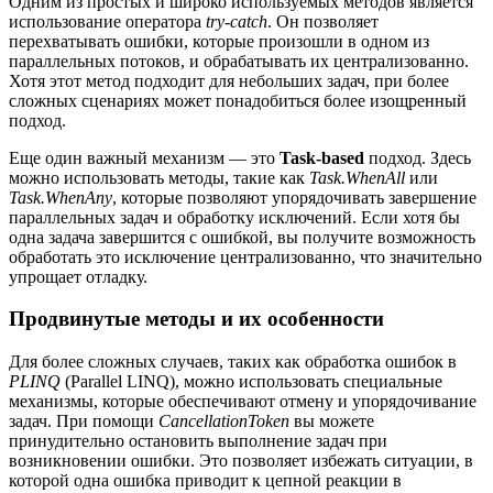
Одним из простых и широко используемых методов является
использование оператора
try-catch
. Он позволяет
перехватывать ошибки, которые произошли в одном из
параллельных потоков, и обрабатывать их централизованно.
Хотя этот метод подходит для небольших задач, при более
сложных сценариях может понадобиться более изощренный
подход.
Еще один важный механизм — это
Task-based
подход. Здесь
можно использовать методы, такие как
Task.WhenAll
или
Task.WhenAny
, которые позволяют упорядочивать завершение
параллельных задач и обработку исключений. Если хотя бы
одна задача завершится с ошибкой, вы получите возможность
обработать это исключение централизованно, что значительно
упрощает отладку.
Продвинутые методы и их особенности
Для более сложных случаев, таких как обработка ошибок в
PLINQ
(Parallel LINQ), можно использовать специальные
механизмы, которые обеспечивают отмену и упорядочивание
задач. При помощи
CancellationToken
вы можете
принудительно остановить выполнение задач при
возникновении ошибки. Это позволяет избежать ситуации, в
которой одна ошибка приводит к цепной реакции в