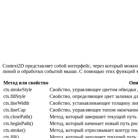
Context2D представляет собой интерфейс, через который можно
линий и обработки событий мыши. С помощью этих функций мо
Метод или свойство
Опи
ctx.strokeStyle
Свойство, управляющее цветом обводки 
ctx.fillStyle
Свойство, определяющее цвет заливки дл
ctx.lineWidth
Свойство, устанавливающее толщину лин
ctx.lineCap
Свойство, управляющее типом окончания 
ctx.closePath()
Метод, который завершает текущий путь 
ctx.beginPath()
Метод, который начинает новый путь ри
ctx.stroke()
Метод, который отрисовывает контур тек
ctx.fill()
Метод, который заполняет текущий путь