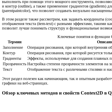
выполнить при помощи этого мощного инструмента, позволяюще
и контур (outline), а также применение градиентов (gradients)
(parentpaintcolor), что позволит создавать визуально насыщен
В этом разделе также рассмотрим, как задавать координаты (co
отображения текста (item-text) с разными эффектами, такими как
позволит лучше понимать структуру и функциональные возможн
Ключевые понятия и функции C
Термин
Описан
Заполнение
Операция рисования, при которой внутренняя об
Контур
Операция рисования, при которой рисуется толь
Градиенты
Эффекты, используемые для создания плавных пе
Прозрачность
Настройка степени прозрачности элементов на хо
Текст
Отображение текста с различными стилями и на
Этот раздел полезен как начинающим, так и опытным разработч
графики на веб-страницах.
Обзор ключевых методов и свойств Context2D в