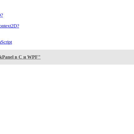
D?
ontext2D?
Script
kPanel в C и WPF"