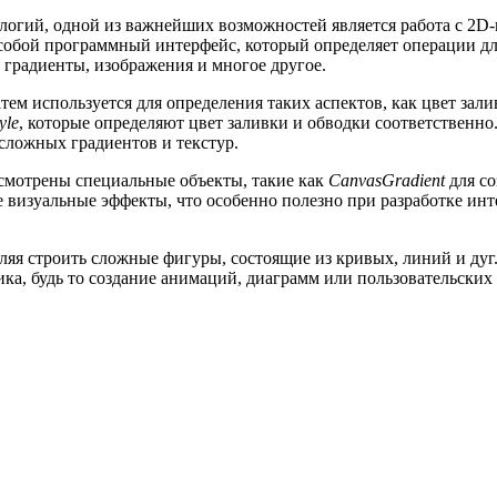
нологий, одной из важнейших возможностей является работа с 2
 собой программный интерфейс, который определяет операции д
 градиенты, изображения и многое другое.
затем используется для определения таких аспектов, как цвет за
yle
, которые определяют цвет заливки и обводки соответственно
сложных градиентов и текстур.
усмотрены специальные объекты, такие как
CanvasGradient
для со
 визуальные эффекты, что особенно полезно при разработке инт
оляя строить сложные фигуры, состоящие из кривых, линий и ду
ика, будь то создание анимаций, диаграмм или пользовательски