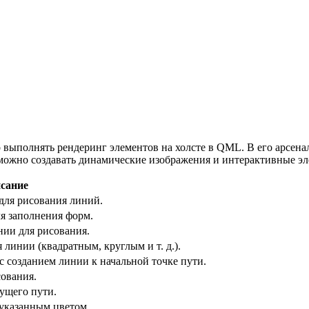
 выполнять рендеринг элементов на холсте в QML. В его арсена
жно создавать динамические изображения и интерактивные эле
сание
для рисования линий.
я заполнения форм.
ии для рисования.
линии (квадратным, круглым и т. д.).
с созданием линии к начальной точке пути.
сования.
ущего пути.
 указанным цветом.