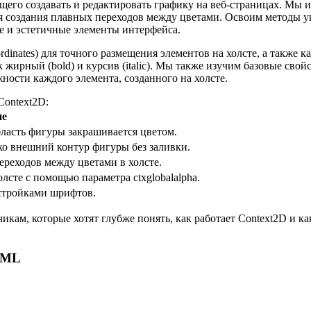
го создавать и редактировать графику на веб-страницах. Мы из
 для создания плавных переходов между цветами. Освоим методы у
ные и эстетичные элементы интерфейса.
ordinates) для точного размещения элементов на холсте, а также
 жирный (bold) и курсив (italic). Мы также изучим базовые свойс
ости каждого элемента, созданного на холсте.
ontext2D:
ие
ласть фигуры закрашивается цветом.
ко внешний контур фигуры без заливки.
реходов между цветами в холсте.
лсте с помощью параметра ctxglobalalpha.
стройками шрифтов.
икам, которые хотят глубже понять, как работает Context2D и к
 QML