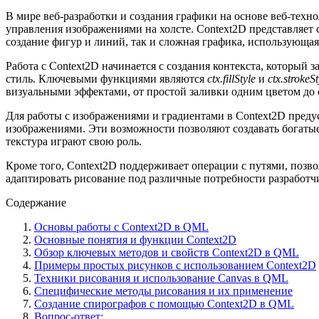
В мире веб-разработки и создания графики на основе веб-тех
управления изображениями на холсте. Context2D представляет
создание фигур и линий, так и сложная графика, использующая
Работа с Context2D начинается с создания контекста, который 
стиль. Ключевыми функциями являются
ctx.fillStyle
и
ctx.strokeSt
визуальными эффектами, от простой заливки одним цветом до 
Для работы с изображениями и градиентами в Context2D пред
изображениями. Эти возможности позволяют создавать богатые
текстура играют свою роль.
Кроме того, Context2D поддерживает операции с путями, позв
адаптировать рисование под различные потребности разработч
Содержание
Основы работы с Context2D в QML
Основные понятия и функции Context2D
Обзор ключевых методов и свойств Context2D в QML
Примеры простых рисунков с использованием Context2D
Техники рисования и использование Canvas в QML
Специфические методы рисования и их применение
Создание спирографов с помощью Context2D в QML
Вопрос-ответ: