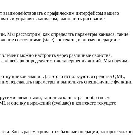
т взаимодействовать с графическим интерфейсом вашего
авать и управлять канвасом, выполнять рисование
ии. Мы рассмотрим, как определять параметры канваса, такие
ление состояниями (state) контекста, включая операции с
т элемент можно настроить через различные свойства,
, а «lineCap» определяет стиль завершения линий. Мы изучим,
ботку кликов мыши. Для этого используются средства QML,
ез них передавать параметры и выполнять специфичные функции
ругими элементами, заполняя канвас разнообразным
L и оценку выражений (evaluate) в контексте текущего
ста. Здесь рассматриваются базовые операции, которые можно