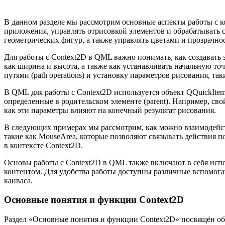
В данном разделе мы рассмотрим основные аспекты работы с 
приложения, управлять отрисовкой элементов и обрабатывать с
геометрических фигур, а также управлять цветами и прозрачн
Для работы с Context2D в QML важно понимать, как создавать
как ширина и высота, а также как устанавливать начальную точ
путями (path operations) и установку параметров рисования, таких 
В QML для работы с Context2D используется объект QQuickItem
определенные в родительском элементе (parent). Например, сво
как эти параметры влияют на конечный результат рисования.
В следующих примерах мы рассмотрим, как можно взаимодейств
такие как MouseArea, которые позволяют связывать действия 
в контексте Context2D.
Основы работы с Context2D в QML также включают в себя исп
контентом. Для удобства работы доступны различные вспомога
канваса.
Основные понятия и функции Context2D
Раздел «Основные понятия и функции Context2D» посвящён об