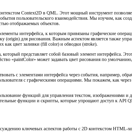
контекстом Context2D в QML. Этот мощный инструмент позволяе
обытия пользовательского взаимодействия. Мы изучим, как созд
остью отображаемых объектов.
 элементы интерфейса, к которым привязаны графические операц
ку (origin) для рисования. Важным аспектом является также управ
как цвет заливки (fill color) и обводки (stroke).
, который представляет собой базовый элемент интерфейса. Это
йство «paintColor» может задавать цвет рисования по умолчанию
овать с элементами интерфейса через события, например, обра
пользователя с графическими операциями. Мы покажем, как чер
ользование функций для управления текстом, изображениями и д
тельные функции и скрипты, которые упрощают доступ к API QM
суждению ключевых аспектов работы с 2D контекстом HTML-хол