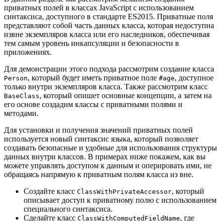
приватных полей в классах JavaScript с использованием
синтаксиса, доступного в стандарте ES2015. Приватные поля
представляют собой часть данных класса, которая недоступна
извне экземпляров класса или его наследников, обеспечивая
тем самым уровень инкапсуляции и безопасности в
приложениях.
Для демонстрации этого подхода рассмотрим создание класса
, который будет иметь приватное поле
, доступное
Person
#age
только внутри экземпляров класса. Также рассмотрим класс
, который опишет основные концепции, а затем на
BaseClass
его основе создадим классы с приватными полями и
методами.
Для установки и получения значений приватных полей
используется новый синтаксис языка, который позволяет
создавать безопасные и удобные для использования структуры
данных внутри классов. В примерах ниже покажем, как вы
можете управлять доступом к данным и оперировать ими, не
обращаясь напрямую к приватным полям класса из вне.
Создайте класс
, который
ClassWithPrivateAccessor
описывает доступ к приватному полю с использованием
специального синтаксиса.
Сделайте класс
, где
ClassWithComputedFieldName