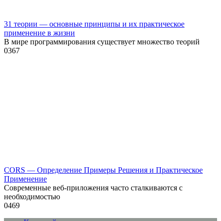
31 теории — основные принципы и их практическое
применение в жизни
В мире программирования существует множество теорий
0
367
CORS — Определение Примеры Решения и Практическое
Применение
Современные веб-приложения часто сталкиваются с
необходимостью
0
469