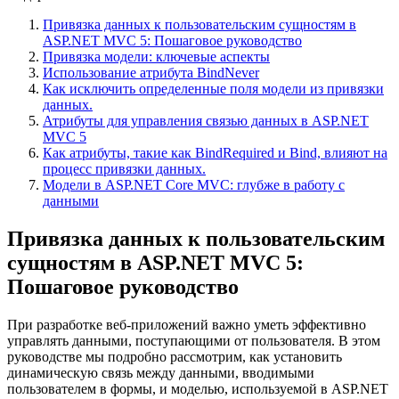
Привязка данных к пользовательским сущностям в
ASP.NET MVC 5: Пошаговое руководство
Привязка модели: ключевые аспекты
Использование атрибута BindNever
Как исключить определенные поля модели из привязки
данных.
Атрибуты для управления связью данных в ASP.NET
MVC 5
Как атрибуты, такие как BindRequired и Bind, влияют на
процесс привязки данных.
Модели в ASP.NET Core MVC: глубже в работу с
данными
Привязка данных к пользовательским
сущностям в ASP.NET MVC 5:
Пошаговое руководство
При разработке веб-приложений важно уметь эффективно
управлять данными, поступающими от пользователя. В этом
руководстве мы подробно рассмотрим, как установить
динамическую связь между данными, вводимыми
пользователем в формы, и моделью, используемой в ASP.NET