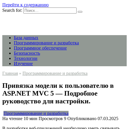
Перейти к содержанию
Search for:
База данных
Программирование и разработка
Программное обеспечение
Безопасность
Технологии
Изучение
Главная
»
Программирование и разработка
Привязка модели к пользователю в
ASP.NET MVC 5 — Подробное
руководство для настройки.
Программирование и разработка
На чтение
10 мин
Просмотров
9
Опубликовано
07.03.2025
В разработке веб-приложений необходимо уметь связывать