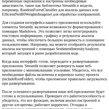
переменные окружения и настроены необходимые
зависимости, такие как библиотека Streamlit и модели,
например, RandomForestClassifier для анализа данных или
EfficientNetB0WeightsImagenet для обработки изображений.
Для создания интерфейса вашего приложения используйте
элементы Streamlit, включая возможности форматирования с
помощью Markdown. Это позволяет легко интегрировать
текстовую информацию, графику и результаты анализа
данных, чтобы обеспечить большую видимость и понимание
пользователями. Например, вы можете отобразить результаты
анализа настроений с помощью SentimentIntensityAnalyzer,
который запущен в ранее разработанном коде.
Когда ваш интерфейс готов, переходите к развертыванию
приложения. Streamlit позволяет развернуть ваше веб-
приложение с минимальными усилиями. Убедитесь, что все
необходимые файлы включены в корневую папку проекта
(includeRootFolder), чтобы приложение правильно загружалось
при развертывании.
После успешного развертывания ваше веб-приложение будет
готово к использованию. Проверьте его работоспособность и
убедитесь, что все функции, включая анализ настроений и
другие алгоритмы, работают корректно. Отладка и