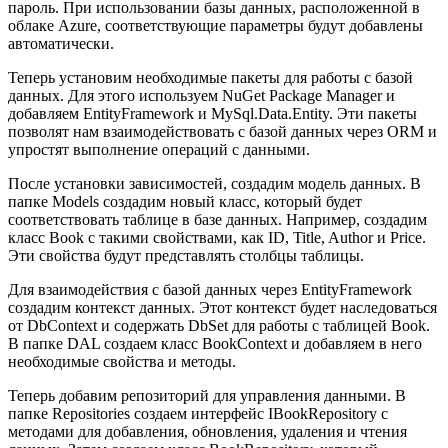
пароль. При использовании базы данных, расположенной в
облаке Azure, соответствующие параметры будут добавлены
автоматически.
Теперь установим необходимые пакеты для работы с базой
данных. Для этого используем NuGet Package Manager и
добавляем EntityFramework и MySql.Data.Entity. Эти пакеты
позволят нам взаимодействовать с базой данных через ORM и
упростят выполнение операций с данными.
После установки зависимостей, создадим модель данных. В
папке Models создадим новый класс, который будет
соответствовать таблице в базе данных. Например, создадим
класс Book с такими свойствами, как ID, Title, Author и Price.
Эти свойства будут представлять столбцы таблицы.
Для взаимодействия с базой данных через EntityFramework
создадим контекст данных. Этот контекст будет наследоваться
от DbContext и содержать DbSet
для работы с таблицей Book.
В папке DAL создаем класс BookContext и добавляем в него
необходимые свойства и методы.
Теперь добавим репозиторий для управления данными. В
папке Repositories создаем интерфейс IBookRepository с
методами для добавления, обновления, удаления и чтения