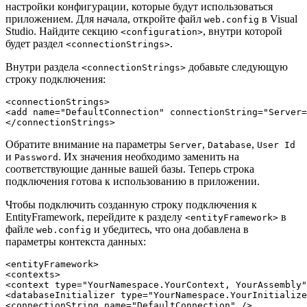
настройки конфигурации, которые будут использоваться
приложением. Для начала, откройте файл
в Visual
web.config
Studio. Найдите секцию
, внутри которой
<configuration>
будет раздел
.
<connectionStrings>
Внутри раздела
добавьте следующую
<connectionStrings>
строку подключения:
<connectionStrings>

<add name="DefaultConnection" connectionString="Server=
</connectionStrings>
Обратите внимание на параметры
,
,
Server
Database
User Id
и
. Их значения необходимо заменить на
Password
соответствующие данные вашей базы. Теперь строка
подключения готова к использованию в приложении.
Чтобы подключить созданную строку подключения к
EntityFramework, перейдите к разделу
в
<entityFramework>
файле
и убедитесь, что она добавлена в
web.config
параметры контекста данных:
<entityFramework>

<contexts>

<context type="YourNamespace.YourContext, YourAssembly"
<databaseInitializer type="YourNamespace.YourInitialize
<connectionString name="DefaultConnection" />
