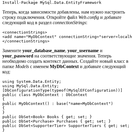
Install-Package MySql.Data.EntityFramework
Теперь, когда зависимости добавлены, нам нужно настроить
строку подключения. Откройте файл
Web.config
и добавьте
следующий код в раздел
connectionStrings
:
<connectionStrings>

<add name="MyDbContext" connectionString="server=localh
</connectionStrings>
Замените
your_database_name
,
your_username
и
your_password
на соответствующие значения. Теперь
необходимо создать контекст данных. Создайте новый класс в
папке
Models
с именем
MyDbContext
и добавьте следующий
код:
using System.Data.Entity;

using MySql.Data.Entity;

[DbConfigurationType(typeof(MySqlEFConfiguration))]

public class MyDbContext : DbContext

{

public MyDbContext() : base("name=MyDbContext")

{

}

public DbSet<Book> Books { get; set; }

public DbSet<Purchase> Purchases { get; set; }

public DbSet<SupporterTier> SupporterTiers { get; set; 
}