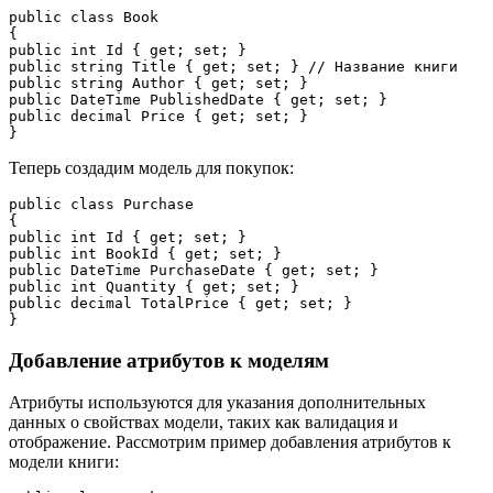
public class Book

{

public int Id { get; set; }

public string Title { get; set; } // Название книги

public string Author { get; set; }

public DateTime PublishedDate { get; set; }

public decimal Price { get; set; }

Теперь создадим модель для покупок:
public class Purchase

{

public int Id { get; set; }

public int BookId { get; set; }

public DateTime PurchaseDate { get; set; }

public int Quantity { get; set; }

public decimal TotalPrice { get; set; }

Добавление атрибутов к моделям
Атрибуты используются для указания дополнительных
данных о свойствах модели, таких как валидация и
отображение. Рассмотрим пример добавления атрибутов к
модели книги: