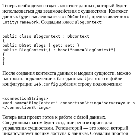
Теперь необходимо создать контекст данных, который будет
использоваться для взаимодействия с сущностями. Контекст
данных будет наследоваться от
, предоставленного
DbContext
. Создадим класс
:
EntityFramework
BlogContext
public class BlogContext : DbContext

{

public DbSet
 Blogs { get; set; }

public BlogContext() : base("name=BlogContext")

{

}

После создания контекста данных и модели сущности, можно
настроить подключение к базе данных. Для этого в файле
конфигурации
добавим строку подключения:
web.config
<connectionStrings>

<add name="BlogContext" connectionString="server=your_s
Теперь ваш проект готов к работе с базой данных.
Следующим шагом будет создание репозиториев для
управления сущностями. Репозиторий — это класс, который
инкапсулирует логику доступа к данным. Создадим простой