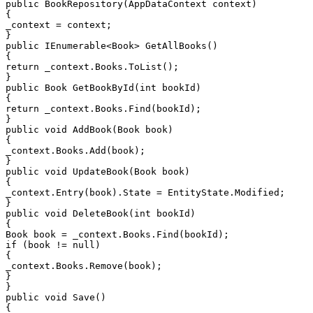
public BookRepository(AppDataContext context)

{

_context = context;

}

public IEnumerable<Book> GetAllBooks()

{

return _context.Books.ToList();

}

public Book GetBookById(int bookId)

{

return _context.Books.Find(bookId);

}

public void AddBook(Book book)

{

_context.Books.Add(book);

}

public void UpdateBook(Book book)

{

_context.Entry(book).State = EntityState.Modified;

}

public void DeleteBook(int bookId)

{

Book book = _context.Books.Find(bookId);

if (book != null)

{

_context.Books.Remove(book);

}

}

public void Save()

{
