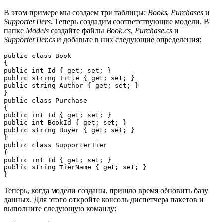
В этом примере мы создаем три таблицы:
Books
,
Purchases
и
SupporterTiers
. Теперь создадим соответствующие модели. В
папке
Models
создайте файлы
Book.cs
,
Purchase.cs
и
SupporterTier.cs
и добавьте в них следующие определения:
public class Book

{

public int Id { get; set; }

public string Title { get; set; }

public string Author { get; set; }

}

public class Purchase

{

public int Id { get; set; }

public int BookId { get; set; }

public string Buyer { get; set; }

}

public class SupporterTier

{

public int Id { get; set; }

public string TierName { get; set; }

}
Теперь, когда модели созданы, пришло время обновить базу
данных. Для этого откройте консоль диспетчера пакетов и
выполните следующую команду: