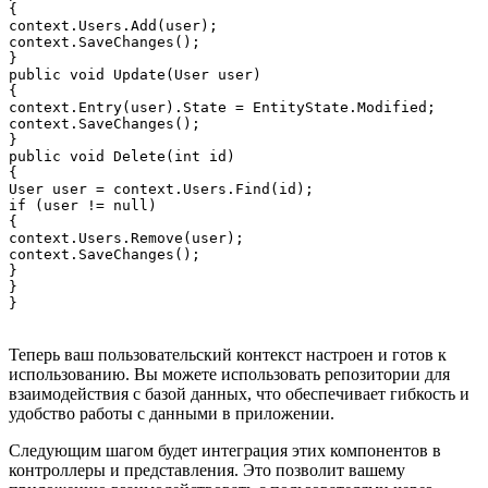
{

context.Users.Add(user);

context.SaveChanges();

}

public void Update(User user)

{

context.Entry(user).State = EntityState.Modified;

context.SaveChanges();

}

public void Delete(int id)

{

User user = context.Users.Find(id);

if (user != null)

{

context.Users.Remove(user);

context.SaveChanges();

}

}

Теперь ваш пользовательский контекст настроен и готов к
использованию. Вы можете использовать репозитории для
взаимодействия с базой данных, что обеспечивает гибкость и
удобство работы с данными в приложении.
Следующим шагом будет интеграция этих компонентов в
контроллеры и представления. Это позволит вашему