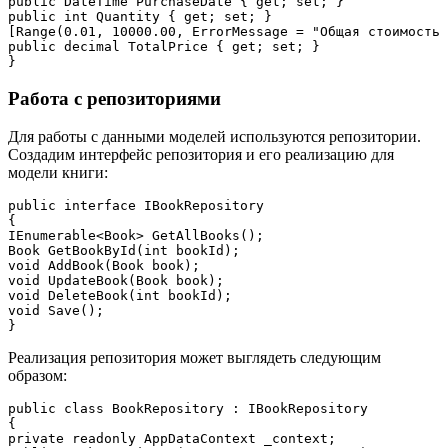
public DateTime PurchaseDate { get; set; }

public int Quantity { get; set; }

[Range(0.01, 10000.00, ErrorMessage = "Общая стоимость 
public decimal TotalPrice { get; set; }

Работа с репозиториями
Для работы с данными моделей используются репозитории.
Создадим интерфейс репозитория и его реализацию для
модели книги:
public interface IBookRepository

{

IEnumerable<Book> GetAllBooks();

Book GetBookById(int bookId);

void AddBook(Book book);

void UpdateBook(Book book);

void DeleteBook(int bookId);

void Save();

Реализация репозитория может выглядеть следующим
образом:
public class BookRepository : IBookRepository

{

private readonly AppDataContext _context;
