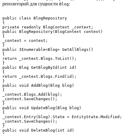
репозиторий для сущности
:
Blog
public class BlogRepository

{

private readonly BlogContext _context;

public BlogRepository(BlogContext context)

{

_context = context;

}

public IEnumerable<Blog> GetAllBlogs()

{

return _context.Blogs.ToList();

}

public Blog GetBlogById(int id)

{

return _context.Blogs.Find(id);

}

public void AddBlog(Blog blog)

{

_context.Blogs.Add(blog);

_context.SaveChanges();

}

public void UpdateBlog(Blog blog)

{

_context.Entry(blog).State = EntityState.Modified;

_context.SaveChanges();

}

public void DeleteBlog(int id)
