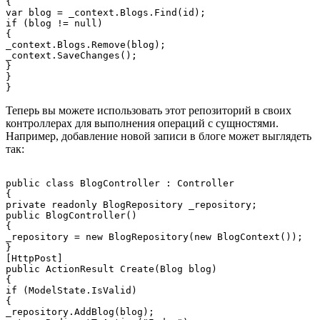
{

var blog = _context.Blogs.Find(id);

if (blog != null)

{

_context.Blogs.Remove(blog);

_context.SaveChanges();

}

}

Теперь вы можете использовать этот репозиторий в своих
контроллерах для выполнения операций с сущностями.
Например, добавление новой записи в блоге может выглядеть
так:
public class BlogController : Controller

{

private readonly BlogRepository _repository;

public BlogController()

{

_repository = new BlogRepository(new BlogContext());

}

[HttpPost]

public ActionResult Create(Blog blog)

{

if (ModelState.IsValid)

{

_repository.AddBlog(blog);
