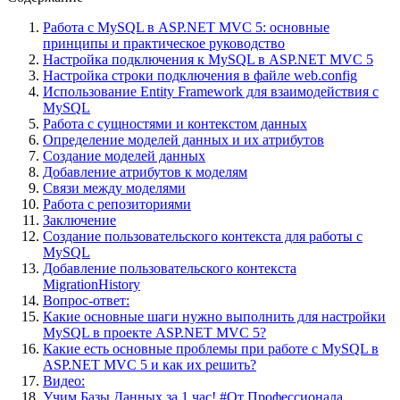
Работа с MySQL в ASP.NET MVC 5: основные
принципы и практическое руководство
Настройка подключения к MySQL в ASP.NET MVC 5
Настройка строки подключения в файле web.config
Использование Entity Framework для взаимодействия с
MySQL
Работа с сущностями и контекстом данных
Определение моделей данных и их атрибутов
Создание моделей данных
Добавление атрибутов к моделям
Связи между моделями
Работа с репозиториями
Заключение
Создание пользовательского контекста для работы с
MySQL
Добавление пользовательского контекста
MigrationHistory
Вопрос-ответ:
Какие основные шаги нужно выполнить для настройки
MySQL в проекте ASP.NET MVC 5?
Какие есть основные проблемы при работе с MySQL в
ASP.NET MVC 5 и как их решить?
Видео:
Учим Базы Данных за 1 час! #От Профессионала