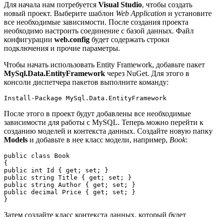
Для начала нам потребуется
Visual Studio
, чтобы создать
новый проект. Выберите шаблон
Web Application
и установите
все необходимые зависимости. После создания проекта
необходимо настроить соединение с базой данных. Файл
конфигурации
web.config
будет содержать строки
подключения и прочие параметры.
Чтобы начать использовать Entity Framework, добавьте пакет
MySql.Data.EntityFramework
через NuGet. Для этого в
консоли диспетчера пакетов выполните команду:
После этого в проект будут добавлены все необходимые
зависимости для работы с MySQL. Теперь можно перейти к
созданию моделей и контекста данных. Создайте новую папку
Models
и добавьте в нее класс модели, например,
Book
:
public class Book

{

public int Id { get; set; }

public string Title { get; set; }

public string Author { get; set; }

public decimal Price { get; set; }

Затем создайте класс контекста данных, который будет