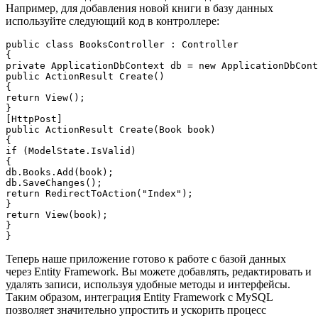
Например, для добавления новой книги в базу данных
используйте следующий код в контроллере:
public class BooksController : Controller

{

private ApplicationDbContext db = new ApplicationDbCont
public ActionResult Create()

{

return View();

}

[HttpPost]

public ActionResult Create(Book book)

{

if (ModelState.IsValid)

{

db.Books.Add(book);

db.SaveChanges();

return RedirectToAction("Index");

}

return View(book);

}

Теперь наше приложение готово к работе с базой данных
через Entity Framework. Вы можете добавлять, редактировать и
удалять записи, используя удобные методы и интерфейсы.
Таким образом, интеграция Entity Framework с MySQL
позволяет значительно упростить и ускорить процесс