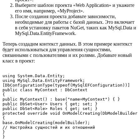
Выберите шаблон проекта «Web Application» и укажите
его имя, например, «MyProject».
После создания проекта добавьте зависимости,
необходимые для работы с базой данных. Это включает
в себя установку пакетов NuGet, таких как MySql.Data и
MySql.Data.EntityFramework.
Теперь создадим контекст данных. В этом примере контекст
будет использоваться для управления сущностями,
связанными с пользователями и их ролями. Добавьте новый
класс в проект:
using System.Data.Entity;

using MySql.Data.EntityFramework;

[DbConfigurationType(typeof(MySqlEFConfiguration))]

public class MyContext : DbContext

{

public MyContext() : base("name=MyContext") { }

public DbSet<User> Users { get; set; }

public DbSet<Role> Roles { get; set; }

protected override void OnModelCreating(DbModelBuilder 
{

base.OnModelCreating(modelBuilder);

// Настройка сущностей и их отношений

}
