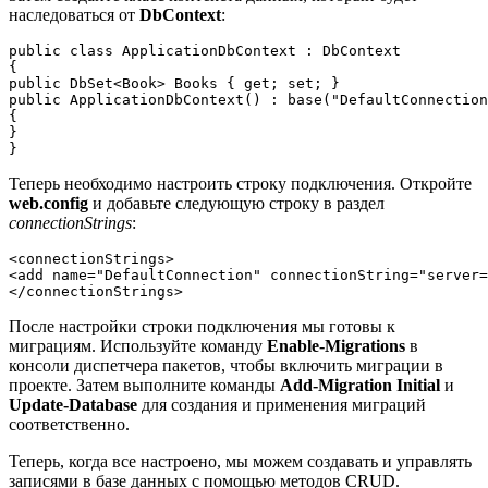
наследоваться от
DbContext
:
public class ApplicationDbContext : DbContext

{

public DbSet<Book> Books { get; set; }

public ApplicationDbContext() : base("DefaultConnection
{

}

Теперь необходимо настроить строку подключения. Откройте
web.config
и добавьте следующую строку в раздел
connectionStrings
:
<connectionStrings>

<add name="DefaultConnection" connectionString="server=
После настройки строки подключения мы готовы к
миграциям. Используйте команду
Enable-Migrations
в
консоли диспетчера пакетов, чтобы включить миграции в
проекте. Затем выполните команды
Add-Migration Initial
и
Update-Database
для создания и применения миграций
соответственно.
Теперь, когда все настроено, мы можем создавать и управлять
записями в базе данных с помощью методов CRUD.