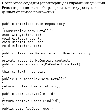
После этого создадим репозитории для управления данными.
Репозитории позволят абстрагировать логику доступа к
данным от самого приложения:
public interface IUserRepository

{

IEnumerable<User> GetAll();

User GetById(int id);

void Add(User user);

void Update(User user);

void Delete(int id);

}

public class UserRepository : IUserRepository

{

private readonly MyContext context;

public UserRepository(MyContext context)

{

this.context = context;

}

public IEnumerable<User> GetAll()

{

return context.Users.ToList();

}

public User GetById(int id)

{

return context.Users.Find(id);

}

public void Add(User user)
