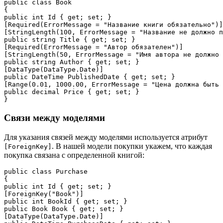
public class Book

{

public int Id { get; set; }

[Required(ErrorMessage = "Название книги обязательно")]

[StringLength(100, ErrorMessage = "Название не должно п
public string Title { get; set; }

[Required(ErrorMessage = "Автор обязателен")]

[StringLength(50, ErrorMessage = "Имя автора не должно 
public string Author { get; set; }

[DataType(DataType.Date)]

public DateTime PublishedDate { get; set; }

[Range(0.01, 1000.00, ErrorMessage = "Цена должна быть 
public decimal Price { get; set; }

Связи между моделями
Для указания связей между моделями используется атрибут
. В нашей модели покупки укажем, что каждая
[ForeignKey]
покупка связана с определенной книгой:
public class Purchase

{

public int Id { get; set; }

[ForeignKey("Book")]

public int BookId { get; set; }

public Book Book { get; set; }

[DataType(DataType.Date)]
