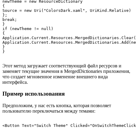
newTheme = new ResourceDictionary

{

Source = new Uri("ColorsDark.xaml", UriKind.Relative)

};

break;

}

if (newTheme != null)

{

Application.Current.Resources.MergedDictionaries.Clear(
Application.Current.Resources.MergedDictionaries.Add(ne
}

Этот метод загружает соответствующий файл ресурсов и
заменяет текущие значения в MergedDictionaries приложения,
что создает мгновенное изменение внешнего вида
интерфейса.
Пример использования
Предположим, у нас есть кнопка, которая позволяет
пользователю переключаться между темами: