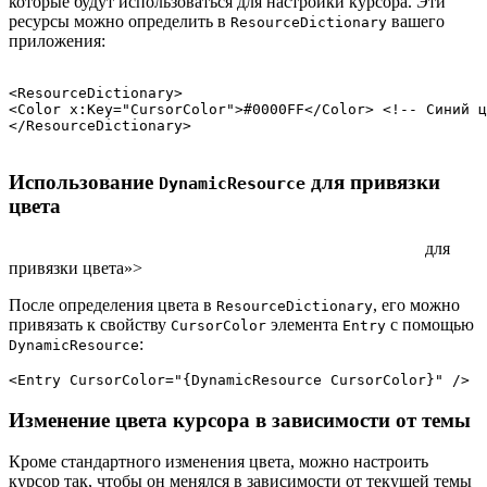
которые будут использоваться для настройки курсора. Эти
ресурсы можно определить в
вашего
ResourceDictionary
приложения:
<ResourceDictionary>

<Color x:Key="CursorColor">#0000FF</Color> <!-- Синий ц
Использование
для привязки
DynamicResource
цвета
для
привязки цвета»>
После определения цвета в
, его можно
ResourceDictionary
привязать к свойству
элемента
с помощью
CursorColor
Entry
:
DynamicResource
<Entry CursorColor="{DynamicResource CursorColor}" />
Изменение цвета курсора в зависимости от темы
Кроме стандартного изменения цвета, можно настроить
курсор так, чтобы он менялся в зависимости от текущей темы