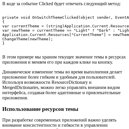
В коде за событие Clicked будет отвечать следующий метод:
private void OnSwitchThemeClicked(object sender, EventA
{

var currentTheme = (string)Application.Current.Resource
var newTheme = currentTheme == "Light" ? "Dark" : "Ligh
Application.Current.Resources["CurrentTheme"] = newThem
ChangeTheme(newTheme);

В этом примере мы храним текущее значение темы в ресурсах
приложения и меняем его при каждом клике на кнопку.
Динамическое изменение темы во время выполнения делает
приложение более гибким и удобным для пользователей.
Используя возможности ResourceDictionary и
MergedDictionaries, можно легко управлять внешним видом
интерфейса, создавая более адаптивные и привлекательные
приложения.
Использование ресурсов темы
При разработке современных приложений важно уделять
внимание консистентности и гибкости в управлении