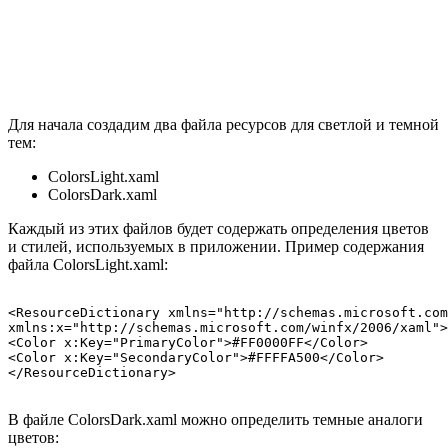
Для начала создадим два файла ресурсов для светлой и темной
тем:
ColorsLight.xaml
ColorsDark.xaml
Каждый из этих файлов будет содержать определения цветов
и стилей, используемых в приложении. Пример содержания
файла ColorsLight.xaml:
<ResourceDictionary xmlns="http://schemas.microsoft.com
xmlns:x="http://schemas.microsoft.com/winfx/2006/xaml">

<Color x:Key="PrimaryColor">#FF0000FF</Color> 
<Color x:Key="SecondaryColor">#FFFFA500</Color> 
В файле ColorsDark.xaml можно определить темные аналоги
цветов: