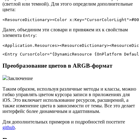
(светлой или темной). Для этого определим дополнительные
цвета:
<ResourceDictionary><Color x:Key="CursorColorLight">#00
Далее, объединим эти словари и привяжем их к свойствам
элемента
:
Entry
<Application.Resources><ResourceDictionary><ResourceDic
<Entry CursorColor="{DynamicResource {OnPlatform Defaul
Преобразование цветов в ARGB-формат
Заключение
Таким образом, используя различные методы и классы, можно
гибко управлять цветом курсора записи в приложениях для
iOS. Это включает использование ресурсов, расширений, а
также изменение цвета в зависимости от темы. Все это делает
интерфейс более динамичным и адаптивным.
Для дополнительных примеров и подробностей посетите
github
.