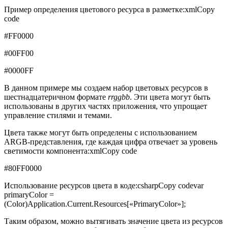
Пример определения цветового ресурса в разметке:xmlCopy
code
#FF0000
#00FF00
#0000FF
В данном примере мы создаем набор цветовых ресурсов в
шестнадцатеричном формате
rrggbb
. Эти цвета могут быть
использованы в других частях приложения, что упрощает
управление стилями и темами.
Цвета также могут быть определены с использованием
ARGB-представления, где каждая цифра отвечает за уровень
светимости компонента:xmlCopy code
#80FF0000
Использование ресурсов цвета в коде:csharpCopy codevar
primaryColor =
(Color)Application.Current.Resources[«PrimaryColor»];
Таким образом, можно вытягивать значение цвета из ресурсов