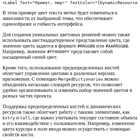
<Label Text="Привет, мир!" TextColor="{DynamicResource 
В этом примере цвет текста метки будет изменяться в
зависимости от выбранной темы, что обеспечивает
единообразие и гибкость интерфейса.
Для создания уникальных цветовых решений можно также
использовать шестнадцатеричное представление цвета, где
значение цвета задается в формате
или
.
#RRGGBB
#AARRGGBB
Например, значение
представляет собой
#FF0000FF
насыщенный синий цвет.
Кроме того, использование предопределенных кистей
облегчает управление цветами в различных версиях
приложения. С помощью
можно
MergedDictionaries
объединять несколько словарей ресурсов, что позволяет
удобно организовывать и изменять набор значений цветов в
разных частях проекта.
Поддержка предопределенных кистей и динамических
ресурсов также облегчает работу с такими элементами, как
и
, где важно учитывать текущее состояние объекта
Entry
Cell
и его взаимодействие с пользователем. Например, изменение
цвета курсора в поле ввода можно осуществить с помощью
свойств кисти.