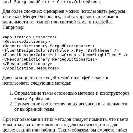
cell.BackgroundColor = Colors.YellowGreen;
Для более сложных сценариев можно использовать ресурсы,
такие как MergedDictionaries, чтобы управлять цветами в
зависимости от темной или светлой темы интерфейса.
Например:
<Application.Resources>

<ResourceDictionary>

<ResourceDictionary.MergedDictionaries>

<FluentDesign:ColorsDarkBlue x:Key="DarkTheme" />

<FluentDesign:ColorsYellowGreen x:Key="LightTheme" />

</ResourceDictionary.MergedDictionaries>

</ResourceDictionary>

</Application.Resources>
Для связи цвета с текущей темой интерфейса можно
использовать следующие методы:
Определение темы с помощью методов и конструкторов
класса Application.
Применение соответствующих ресурсов в зависимости
от выбранной темы.
При использовании этих методов следует помнить, что цвета
можно задавать не только для отдельных ячеек, но и для
целых секций или таблиц. Таким образом, вы сможете гибко