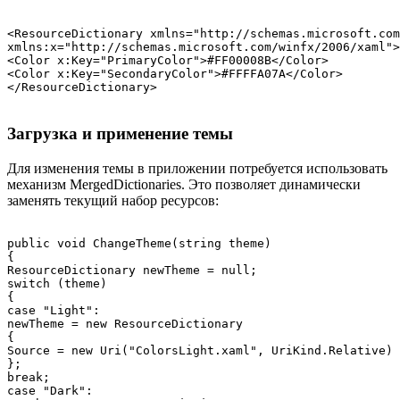
<ResourceDictionary xmlns="http://schemas.microsoft.com
xmlns:x="http://schemas.microsoft.com/winfx/2006/xaml">

<Color x:Key="PrimaryColor">#FF00008B</Color> 
<Color x:Key="SecondaryColor">#FFFFA07A</Color> 
Загрузка и применение темы
Для изменения темы в приложении потребуется использовать
механизм MergedDictionaries. Это позволяет динамически
заменять текущий набор ресурсов:
public void ChangeTheme(string theme)

{

ResourceDictionary newTheme = null;

switch (theme)

{

case "Light":

newTheme = new ResourceDictionary

{

Source = new Uri("ColorsLight.xaml", UriKind.Relative)

};

break;

case "Dark":
