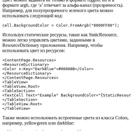
формате argb, где ‘a’ отвечает за альфа-канал (прозрачность).
Например, для полупрозрачного зеленого цвета можно
использовать следующий код:
cell.BackgroundColor = Color.FromArgb("8000FF00");
Используя статические ресурсы, такие как StaticResource,
можно легко управлять цветами, заданными в
ResourceDictionary приложения. Например, чтобы
использовать цвет из ресурсов:
<ContentPage.Resources>

<ResourceDictionary>

<Color x:Key="DarkBlue">#00008B</Color>

</ResourceDictionary>

</ContentPage.Resources>

<TableView>

<TableView.Root>

<TableSection>

<TextCell Text="Example" BackgroundColor="{StaticResour
</TableSection>

</TableView.Root>

Также можно использовать встроенные цвета из класса Colors,
например, yellowgreen или darkblue: