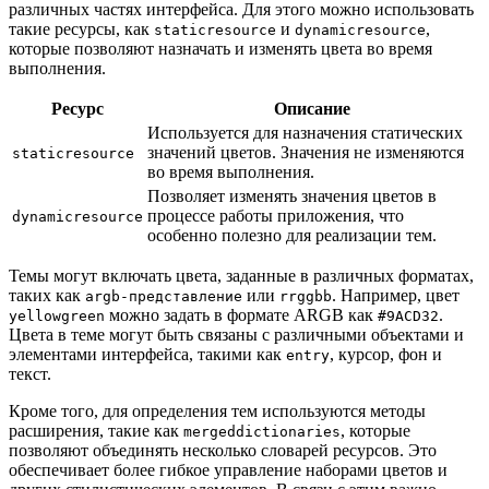
различных частях интерфейса. Для этого можно использовать
такие ресурсы, как
и
,
staticresource
dynamicresource
которые позволяют назначать и изменять цвета во время
выполнения.
Ресурс
Описание
Используется для назначения статических
значений цветов. Значения не изменяются
staticresource
во время выполнения.
Позволяет изменять значения цветов в
процессе работы приложения, что
dynamicresource
особенно полезно для реализации тем.
Темы могут включать цвета, заданные в различных форматах,
таких как
или
. Например, цвет
argb-представление
rrggbb
можно задать в формате ARGB как
.
yellowgreen
#9ACD32
Цвета в теме могут быть связаны с различными объектами и
элементами интерфейса, такими как
, курсор, фон и
entry
текст.
Кроме того, для определения тем используются методы
расширения, такие как
, которые
mergeddictionaries
позволяют объединять несколько словарей ресурсов. Это
обеспечивает более гибкое управление наборами цветов и