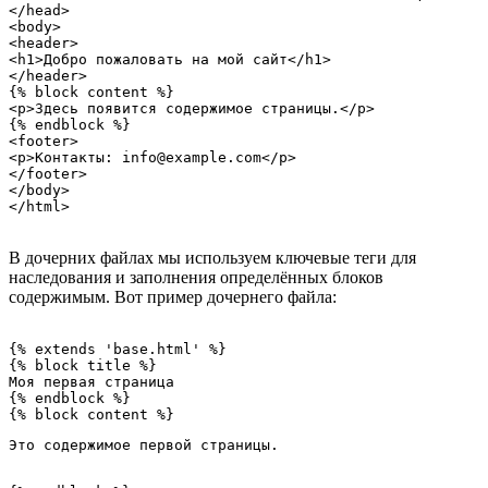
</head>

<body>

<header>

<h1>Добро пожаловать на мой сайт</h1>

</header>

{% block content %}

<p>Здесь появится содержимое страницы.</p>

{% endblock %}

<footer>

<p>Контакты: info@example.com</p>

</footer>

</body>

В дочерних файлах мы используем ключевые теги для
наследования и заполнения определённых блоков
содержимым. Вот пример дочернего файла:
{% extends 'base.html' %}

{% block title %}

Моя первая страница

{% endblock %}

Это содержимое первой страницы.