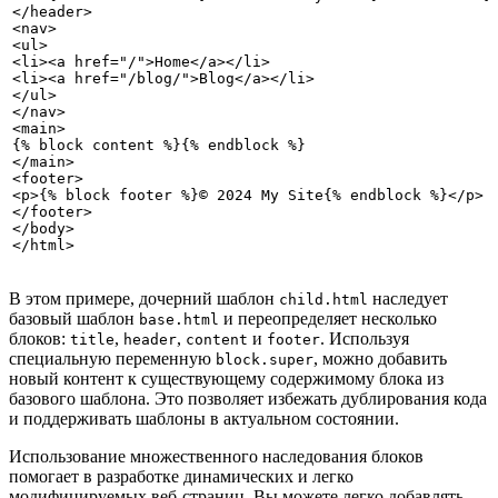
</header>

<nav>

<ul>

<li><a href="/">Home</a></li>

<li><a href="/blog/">Blog</a></li>

</ul>

</nav>

<main>

{% block content %}{% endblock %}

</main>

<footer>

<p>{% block footer %}© 2024 My Site{% endblock %}</p>

</footer>

</body>

В этом примере, дочерний шаблон
наследует
child.html
базовый шаблон
и переопределяет несколько
base.html
блоков:
,
,
и
. Используя
title
header
content
footer
специальную переменную
, можно добавить
block.super
новый контент к существующему содержимому блока из
базового шаблона. Это позволяет избежать дублирования кода
и поддерживать шаблоны в актуальном состоянии.
Использование множественного наследования блоков
помогает в разработке динамических и легко
модифицируемых веб-страниц. Вы можете легко добавлять