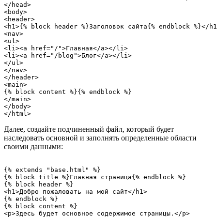
</head>

<body>

<header>

<h1>{% block header %}Заголовок сайта{% endblock %}</h1
<nav>

<ul>

<li><a href="/">Главная</a></li>

<li><a href="/blog">Блог</a></li>

</ul>

</nav>

</header>

<main>

{% block content %}{% endblock %}

</main>

</body>

Далее, создайте подчиненный файл, который будет
наследовать основной и заполнять определенные области
своими данными:
{% extends "base.html" %}

{% block title %}Главная страница{% endblock %}

{% block header %}

<h1>Добро пожаловать на мой сайт</h1>

{% endblock %}

{% block content %}

<p>Здесь будет основное содержимое страницы.</p>
