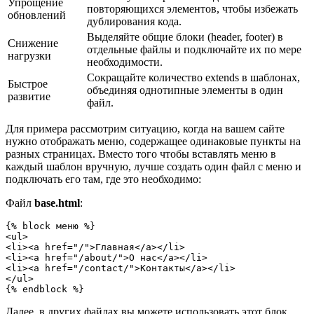
Упрощение
повторяющихся элементов, чтобы избежать
обновлений
дублирования кода.
Выделяйте общие блоки (header, footer) в
Снижение
отдельные файлы и подключайте их по мере
нагрузки
необходимости.
Сокращайте количество extends в шаблонах,
Быстрое
объединяя однотипные элементы в один
развитие
файл.
Для примера рассмотрим ситуацию, когда на вашем сайте
нужно отображать меню, содержащее одинаковые пункты на
разных страницах. Вместо того чтобы вставлять меню в
каждый шаблон вручную, лучше создать один файл с меню и
подключать его там, где это необходимо:
Файл
base.html
:
{% block меню %}

<ul>

<li><a href="/">Главная</a></li>

<li><a href="/about/">О нас</a></li>

<li><a href="/contact/">Контакты</a></li>

</ul>

{% endblock %}
Далее, в других файлах вы можете использовать этот блок