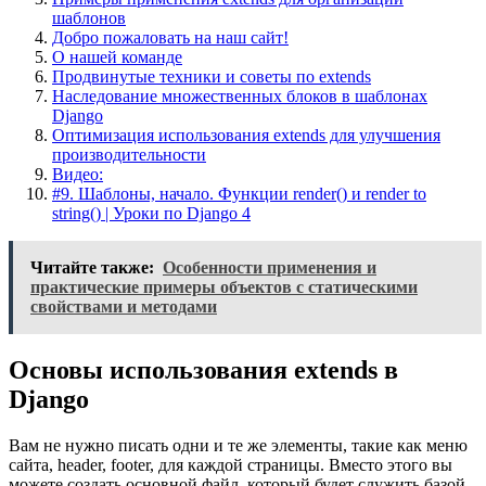
шаблонов
Добро пожаловать на наш сайт!
О нашей команде
Продвинутые техники и советы по extends
Наследование множественных блоков в шаблонах
Django
Оптимизация использования extends для улучшения
производительности
Видео:
#9. Шаблоны, начало. Функции render() и render to
string() | Уроки по Django 4
Читайте также:
Особенности применения и
практические примеры объектов с статическими
свойствами и методами
Основы использования extends в
Django
Вам не нужно писать одни и те же элементы, такие как меню
сайта, header, footer, для каждой страницы. Вместо этого вы
можете создать основной файл, который будет служить базой