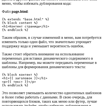
меню, чтобы избежать дублирования кода:
Файл
page.html
:
{% extends "base.html" %}

{% block content %}

<h1>Контент страницы</h1>

{% endblock %}
Таким образом, в случае изменений в меню, вам потребуется
изменить только один файл, что значительно упрощает
поддержку кода и уменьшает вероятность ошибок.
Также стоит обратить внимание на использование
переменных для вставки динамического содержимого в
шаблоны. Например, вы можете передавать переменные в
шаблоны для формирования динамического текста:
{% block контент %}

<h1>{{ заголовок }}</h1>

<p>{{ текст }}</p>

{% endblock %}
Это позволяет уменьшить количество однотипных шаблонов
и более гибко работать с данными. В свою очередь, для
повторяющихся блоков, таких как меню или футер, лучше
использовать includes, чтобы избежать дублирования и