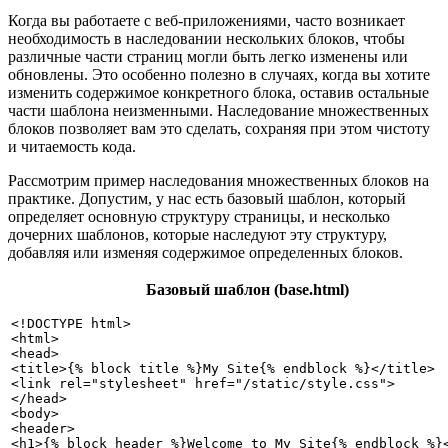
Когда вы работаете с веб-приложениями, часто возникает
необходимость в наследовании нескольких блоков, чтобы
различные части страниц могли быть легко изменены или
обновлены. Это особенно полезно в случаях, когда вы хотите
изменить содержимое конкретного блока, оставив остальные
части шаблона неизменными. Наследование множественных
блоков позволяет вам это сделать, сохраняя при этом чистоту
и читаемость кода.
Рассмотрим пример наследования множественных блоков на
практике. Допустим, у нас есть базовый шаблон, который
определяет основную структуру страницы, и несколько
дочерних шаблонов, которые наследуют эту структуру,
добавляя или изменяя содержимое определенных блоков.
Базовый шаблон (base.html)
<!DOCTYPE html>

<html>

<head>

<title>{% block title %}My Site{% endblock %}</title>

<link rel="stylesheet" href="/static/style.css">

</head>

<body>

<header>

<h1>{% block header %}Welcome to My Site{% endblock %}<