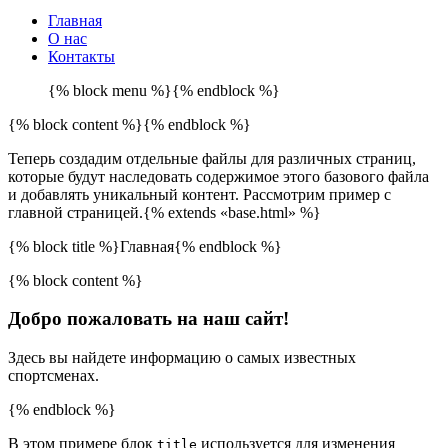
Главная
О нас
Контакты
{% block menu %}{% endblock %}
{% block content %}{% endblock %}
Теперь создадим отдельные файлы для различных страниц,
которые будут наследовать содержимое этого базового файла
и добавлять уникальный контент. Рассмотрим пример с
главной страницей.{% extends «base.html» %}
{% block title %}Главная{% endblock %}
{% block content %}
Добро пожаловать на наш сайт!
Здесь вы найдете информацию о самых известных
спортсменах.
{% endblock %}
В этом примере блок
используется для изменения
title