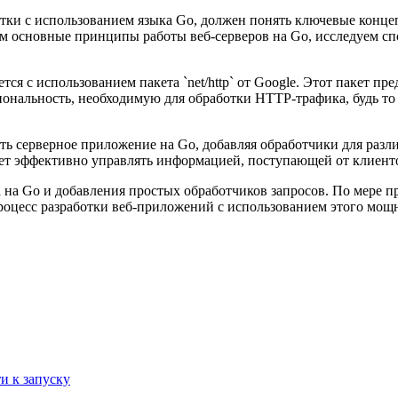
тки с использованием языка Go, должен понять ключевые концеп
м основные принципы работы веб-серверов на Go, исследуем сп
я с использованием пакета `net/http` от Google. Этот пакет пр
иональность, необходимую для обработки HTTP-трафика, будь то
ь серверное приложение на Go, добавляя обработчики для разл
яет эффективно управлять информацией, поступающей от клиент
на Go и добавления простых обработчиков запросов. По мере п
процесс разработки веб-приложений с использованием этого мощ
и к запуску