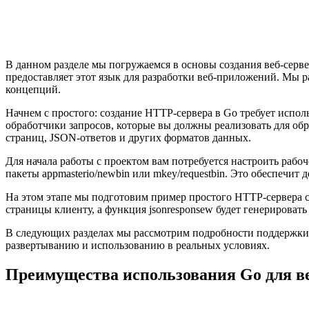
В данном разделе мы погружаемся в основы создания веб-серв
предоставляет этот язык для разработки веб-приложений. Мы р
концепций.
Начнем с простого: создание HTTP-сервера в Go требует испол
обработчики запросов, которые вы должны реализовать для о
страниц, JSON-ответов и других форматов данных.
Для начала работы с проектом вам потребуется настроить раб
пакеты appmasterio/newbin или mkey/requestbin. Это обеспечит 
На этом этапе мы подготовим пример простого HTTP-сервера с 
страницы клиенту, а функция jsonresponsew будет генерироват
В следующих разделах мы рассмотрим подробности поддержки 
развертыванию и использованию в реальных условиях.
Преимущества использования Go для ве