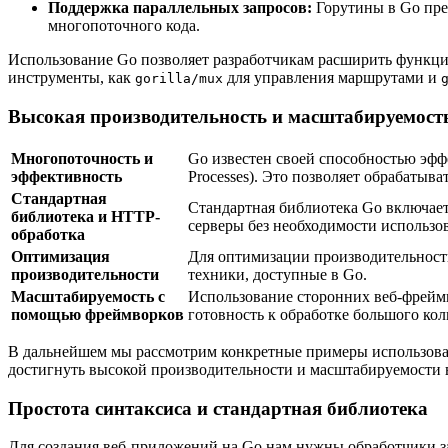
Поддержка параллельных запросов:
Горутины в Go пре
многопоточного кода.
Использование Go позволяет разработчикам расширить функци
инструменты, как
для управления маршрутами и
gorilla/mux
Высокая производительность и масштабируемост
Многопоточность и
Go известен своей способностью эффе
эффективность
Processes). Это позволяет обрабатыв
Стандартная
Стандартная библиотека Go включает
библиотека и HTTP-
серверы без необходимости использо
обработка
Оптимизация
Для оптимизации производительности
производительности
техники, доступные в Go.
Масштабируемость с
Использование сторонних веб-фреймв
помощью фреймворков
готовность к обработке большого кол
В дальнейшем мы рассмотрим конкретные примеры использован
достигнуть высокой производительности и масштабируемости в
Простота синтаксиса и стандартная библиотека
Для создания веб-приложений на Go нам нужны обработчики з