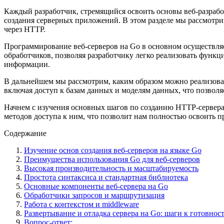
Каждый разработчик, стремящийся освоить основы веб-разрабо
создания серверных приложений. В этом разделе мы рассмотри
через HTTP.
Программирование веб-серверов на Go в основном осуществляетс
обработчиков, позволяя разработчику легко реализовать функц
информации.
В дальнейшем мы рассмотрим, каким образом можно реализоват
включая доступ к базам данных и моделям данных, что позвол
Начнем с изучения основных шагов по созданию HTTP-сервера 
методов доступа к ним, что позволит нам полностью освоить 
Содержание
Изучение основ создания веб-серверов на языке Go
Преимущества использования Go для веб-серверов
Высокая производительность и масштабируемость
Простота синтаксиса и стандартная библиотека
Основные компоненты веб-сервера на Go
Обработчики запросов и маршрутизация
Работа с контекстом и middleware
Развертывание и отладка сервера на Go: шаги к готовност
Вопрос-ответ: