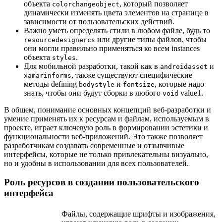
объекта
, который позволяет
colorchangeobject
динамически изменять цвета элементов на странице в
зависимости от пользовательских действий.
Важно уметь определять стили в любом файле, будь то
или другие типы файлов, чтобы
resourcedesignercs
они могли правильно применяться ко всем instances
объекта
.
styles
Для мобильной разработки, такой как в
и
androidasset
, также существуют специфические
xamarinforms
методы defining
и
, которые надо
bodystyle
fontsize
знать, чтобы они будут сборки в любого
value1.
void
В общем, понимание основных концепций веб-разработки и
умение применять их к ресурсам и файлам, используемым в
проекте, играет ключевую роль в формировании эстетики и
функциональности веб-приложений. Это также позволяет
разработчикам создавать современные и отзывчивые
интерфейсы, которые не только привлекательны визуально,
но и удобны в использовании для всех пользователей.
Роль ресурсов в создании пользовательского
интерфейса
Файлы, содержащие шрифты и изображения,