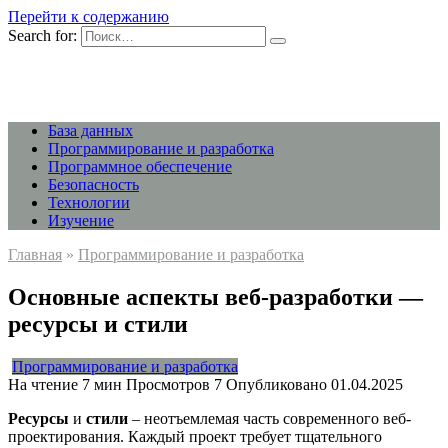
Перейти к содержанию
Search for:
База данных
Программирование и разработка
Программное обеспечение
Безопасность
Технологии
Изучение
Главная
»
Программирование и разработка
Основные аспекты веб-разработки —
ресурсы и стили
Программирование и разработка
На чтение
7 мин
Просмотров
7
Опубликовано
01.04.2025
Ресурсы
и
стили
– неотъемлемая часть современного веб-
проектирования. Каждый проект требует тщательного