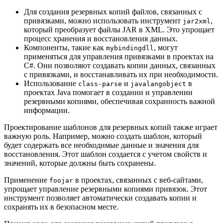
Для создания резервных копий файлов, связанных с
привязками, можно использовать инструмент
,
jar2xml
который преобразует файлы JAR в XML. Это упрощает
процесс хранения и восстановления данных.
Компоненты, такие как
, могут
mybindingdll
применяться для управления привязками в проектах на
C#. Они позволяют создавать копии данных, связанных
с привязками, и восстанавливать их при необходимости.
Использование
и
в
class-parse
javalangobject
проектах Java помогает в создании и управлении
резервными копиями, обеспечивая сохранность важной
информации.
Проектирование шаблонов для резервных копий также играет
важную роль. Например, можно создать шаблон, который
будет содержать все необходимые данные и значения для
восстановления. Этот шаблон создается с учетом свойств и
значений, которые должны быть сохранены.
Применение
в проектах, связанных с веб-сайтами,
foojar
упрощает управление резервными копиями привязок. Этот
инструмент позволяет автоматически создавать копии и
сохранять их в безопасном месте.