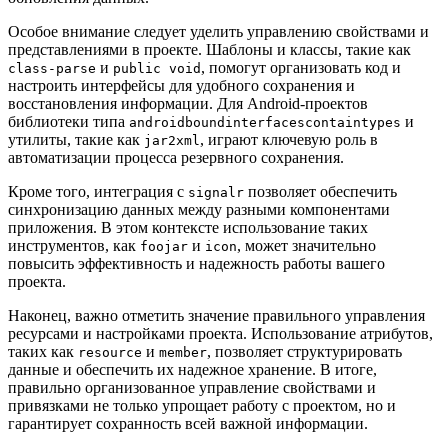
Особое внимание следует уделить управлению свойствами и
представлениями в проекте. Шаблоны и классы, такие как
и
, помогут организовать код и
class-parse
public void
настроить интерфейсы для удобного сохранения и
восстановления информации. Для Android-проектов
библиотеки типа
и
androidboundinterfacescontaintypes
утилиты, такие как
, играют ключевую роль в
jar2xml
автоматизации процесса резервного сохранения.
Кроме того, интеграция с
позволяет обеспечить
signalr
синхронизацию данных между разными компонентами
приложения. В этом контексте использование таких
инструментов, как
и
, может значительно
foojar
icon
повысить эффективность и надежность работы вашего
проекта.
Наконец, важно отметить значение правильного управления
ресурсами и настройками проекта. Использование атрибутов,
таких как
и
, позволяет структурировать
resource
member
данные и обеспечить их надежное хранение. В итоге,
правильно организованное управление свойствами и
привязками не только упрощает работу с проектом, но и
гарантирует сохранность всей важной информации.