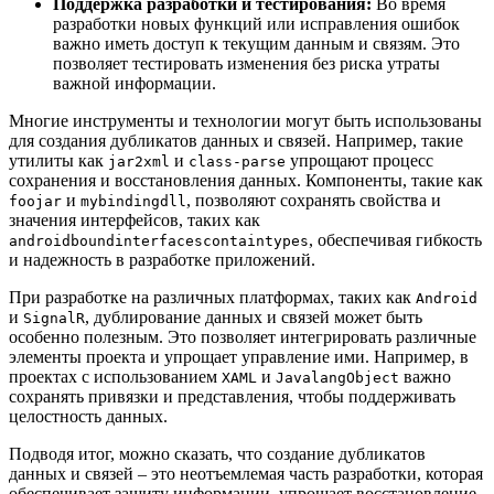
Поддержка разработки и тестирования:
Во время
разработки новых функций или исправления ошибок
важно иметь доступ к текущим данным и связям. Это
позволяет тестировать изменения без риска утраты
важной информации.
Многие инструменты и технологии могут быть использованы
для создания дубликатов данных и связей. Например, такие
утилиты как
и
упрощают процесс
jar2xml
class-parse
сохранения и восстановления данных. Компоненты, такие как
и
, позволяют сохранять свойства и
foojar
mybindingdll
значения интерфейсов, таких как
, обеспечивая гибкость
androidboundinterfacescontaintypes
и надежность в разработке приложений.
При разработке на различных платформах, таких как
Android
и
, дублирование данных и связей может быть
SignalR
особенно полезным. Это позволяет интегрировать различные
элементы проекта и упрощает управление ими. Например, в
проектах с использованием
и
важно
XAML
JavalangObject
сохранять привязки и представления, чтобы поддерживать
целостность данных.
Подводя итог, можно сказать, что создание дубликатов
данных и связей – это неотъемлемая часть разработки, которая
обеспечивает защиту информации, упрощает восстановление