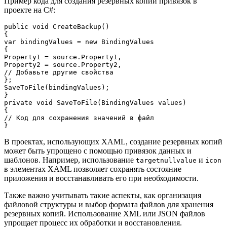
Пример кода для создания резервных копий привязок в
проекте на C#:
public void CreateBackup()

{

var bindingValues = new BindingValues

{

Property1 = source.Property1,

Property2 = source.Property2,

// Добавьте другие свойства

};

SaveToFile(bindingValues);

}

private void SaveToFile(BindingValues values)

{

// Код для сохранения значений в файл

}
В проектах, использующих XAML, создание резервных копий
может быть упрощено с помощью привязок данных и
шаблонов. Например, использование
и
targetnullvalue
icon
в элементах XAML позволяет сохранять состояние
приложения и восстанавливать его при необходимости.
Также важно учитывать такие аспекты, как организация
файловой структуры и выбор формата файлов для хранения
резервных копий. Использование XML или JSON файлов
упрощает процесс их обработки и восстановления.