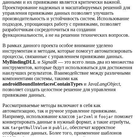
данными и их привязками является критически важной.
Проектирование надежных и масштабируемых решений для
управления привязками данных позволяет улучшить
производительность и устойчивость систем. Использование
подходов, упрощающих работу с привязками, позволяет
разработчикам сосредоточиться на создании
функциональности, а не на решении технических вопросов.
В рамках данного проекта особое внимание уделено
инструментам и методам, которые помогут автоматизировать
процессы, связанные с управлением привязками данных.
MyBindingDLL
и
SignalR
— это всего лишь два из множества
инструментов, которые будут использоваться для достижения
наилучших результатов. Взаимодействие между различными
компонентами системы, такими как
androidBoundInterfacesContainTypes
и
JavaLangObject
,
позволяет создать целостное решение для управления
привязками данных.
Рассматриваемые методы включают в себя как
автоматизацию, так и ручное управление привязками.
Например, использование классов
и
поможет
jar2xml
foojar
конвертировать данные в нужный формат, а такие атрибуты,
как
и
, обеспечат корректное
targetNullValue
public
отображение данных. Более того, применение шаблонов