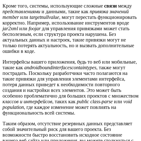
Кроме того, системы, использующие сложные
связи
между
представлениями
и данными, такие как
привязка значений
member
или
targetnullvalue
, могут перестать функционировать
корректно. Например, использование инструментов вроде
jar2xml
или
foojar
для управления привязками может стать
бесполезным, если структура проекта нарушена. Без
актуальных данных и настроек, такие привязки могут не
только потерять актуальность, но и вызвать дополнительные
ошибки в коде.
Интерфейсы вашего приложения, будь то веб или мобильные,
такие как
androidboundinterfacescontaintypes
, также могут
пострадать. Поскольку разработчики часто полагаются на
такие привязки для управления элементами интерфейса,
потеря данных приведет к необходимости повторного
создания и настройки всех элементов. Это может быть
особенно проблематично для больших проектов с множеством
классов и интерфейсов
, таких как
public class-parse
или
void
population
, где каждое изменение может повлиять на
функциональность всей системы.
Таким образом, отсутствие резервных данных представляет
собой значительный риск для вашего проекта. Без
возможности быстро восстановить исходное состояние
вашего веб-сайта или приложения, вы можете столкнуться с