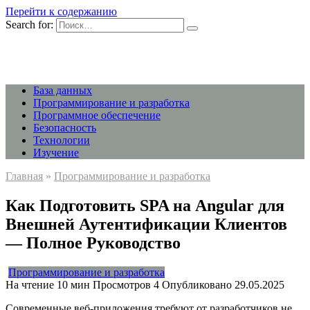
Перейти к содержанию
Search for:
База данных
Программирование и разработка
Программное обеспечение
Безопасность
Технологии
Изучение
Главная
»
Программирование и разработка
Как Подготовить SPA на Angular для
Внешней Аутентификации Клиентов
— Полное Руководство
Программирование и разработка
На чтение
10 мин
Просмотров
4
Опубликовано
29.05.2025
Современные веб-приложения требуют от разработчиков не