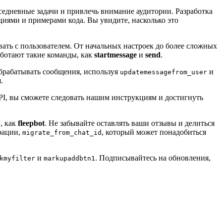
седневные задачи и привлечь внимание аудитории. Разработка
иями и примерами кода. Вы увидите, насколько это
вать с пользователем. От начальных настроек до более сложных
аботают такие команды, как
startmessage
и
send
.
обрабатывать сообщения, используя
и
updatemessagefrom_user
.
API, вы сможете следовать нашим инструкциям и достигнуть
, как
fleepbot
. Не забывайте оставлять ваши отзывы и делиться
рации,
, который может понадобиться
migrate_from_chat_id
и
. Подписывайтесь на обновления,
kmyfilter
markupaddbtn1