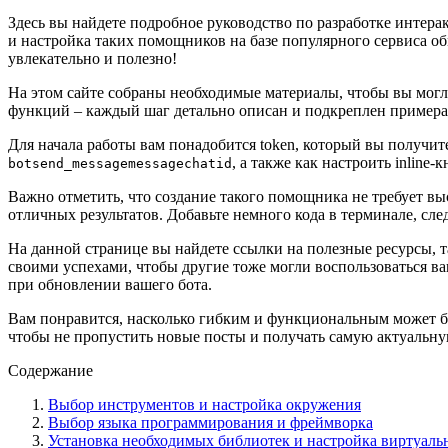
Здесь вы найдете подробное руководство по разработке интера
и настройка таких помощников на базе популярного сервиса о
увлекательно и полезно!
На этом сайте собраны необходимые материалы, чтобы вы могли
функций – каждый шаг детально описан и подкреплен примерам
Для начала работы вам понадобится token, который вы получит
, а также как настроить inlin
botsend_messagemessagechatid
Важно отметить, что создание такого помощника не требует вы
отличных результатов. Добавьте немного кода в терминале, след
На данной странице вы найдете ссылки на полезные ресурсы, т
своими успехами, чтобы другие тоже могли воспользоваться в
при обновлении вашего бота.
Вам понравится, насколько гибким и функциональным может быт
чтобы не пропустить новые посты и получать самую актуаль
Содержание
Выбор инструментов и настройка окружения
Выбор языка программирования и фреймворка
Установка необходимых библиотек и настройка виртуаль