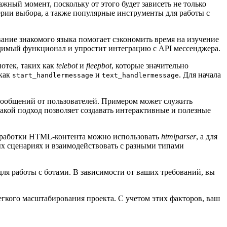
ный момент, поскольку от этого будет зависеть не только
ерии выбора, а также популярные инструменты для работы с
ание знакомого языка помогает сэкономить время на изучение
одимый функционал и упростит интеграцию с API мессенджера.
иотек, таких как
telebot
и
fleepbot
, которые значительно
 как
и
. Для начала
start_handlermessage
text_handlermessage
е сообщений от пользователей. Примером может служить
Такой подход позволяет создавать интерактивные и полезные
обработки HTML-контента можно использовать
htmlparser
, а для
ных сценариях и взаимодействовать с разными типами
ля работы с ботами. В зависимости от ваших требований, вы
гкого масштабирования проекта. С учетом этих факторов, ваш