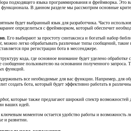
ора подходящего языка программирования и фреймворка. Это важ
е функционала. В данном разделе мы рассмотрим основные крит
ятным будет выбранный язык для разработчика. Часто использов
заранее определиться с фреймворком, который обеспечит необх
on
. Его выбирают за простоту синтаксиса и богатый набор библ
t
, можно легко обрабатывать различные типы сообщений, такие
ставляется при регистрации бота в мессенджере.
 структуру кода, где основное внимание будет уделено обработк
ое сообщение пользователю на основании полученного запроса. 
вых функций.
ддерживать все необходимые для вас функции. Например, для 
олит создать бота, который будет эффективно работать в различ
epbot
, которые также предлагают широкий спектр возможностей д
ии ваших идей.
ключевым моментом остается удобство работы и возможность ле
е и развитии.