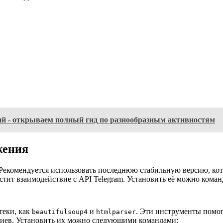
ий - открываем полный гид по разнообразным активностям
жения
n. Рекомендуется использовать последнюю стабильную версию, к
остит взаимодействие с API Telegram. Установить её можно коман
теки, как
и
. Эти инструменты помог
beautifulsoup4
htmlparser
риев. Установить их можно следующими командами: