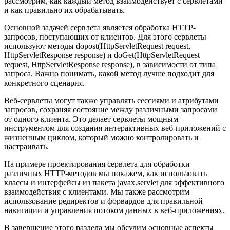
рассмотрим, как каждый метод взаимодействует с сервлетами
и как правильно их обрабатывать.
Основной задачей сервлета является обработка HTTP-
запросов, поступающих от клиентов. Для этого сервлеты
используют методы dopost(HttpServletRequest request,
HttpServletResponse response) и doGet(HttpServletRequest
request, HttpServletResponse response), в зависимости от типа
запроса. Важно понимать, какой метод лучше подходит для
конкретного сценария.
Веб-сервлеты могут также управлять сессиями и атрибутами
запросов, сохраняя состояние между различными запросами
от одного клиента. Это делает сервлеты мощным
инструментом для создания интерактивных веб-приложений с
жизненным циклом, который можно контролировать и
настраивать.
На примере проектирования сервлета для обработки
различных HTTP-методов мы покажем, как использовать
классы и интерфейсы из пакета javax.servlet для эффективного
взаимодействия с клиентами. Мы также рассмотрим
использование редиректов и форвардов для правильной
навигации и управления потоком данных в веб-приложениях.
В завершение этого раздела мы обсудим основные аспекты