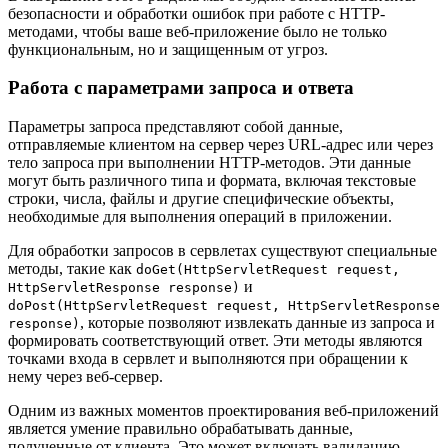
безопасности и обработки ошибок при работе с HTTP-
методами, чтобы ваше веб-приложение было не только
функциональным, но и защищенным от угроз.
Работа с параметрами запроса и ответа
Параметры запроса представляют собой данные,
отправляемые клиентом на сервер через URL-адрес или через
тело запроса при выполнении HTTP-методов. Эти данные
могут быть различного типа и формата, включая текстовые
строки, числа, файлы и другие специфические объекты,
необходимые для выполнения операций в приложении.
Для обработки запросов в сервлетах существуют специальные
методы, такие как
doGet(HttpServletRequest request,
и
HttpServletResponse response)
doPost(HttpServletRequest request, HttpServletResponse
, которые позволяют извлекать данные из запроса и
response)
формировать соответствующий ответ. Эти методы являются
точками входа в сервлет и выполняются при обращении к
нему через веб-сервер.
Одним из важных моментов проектирования веб-приложений
является умение правильно обрабатывать данные,
полученные от клиента. Это может включать валидацию