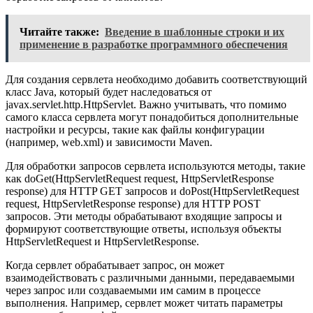
Читайте также:
Введение в шаблонные строки и их
применение в разработке программного обеспечения
Для создания сервлета необходимо добавить соответствующий
класс Java, который будет наследоваться от
javax.servlet.http.HttpServlet. Важно учитывать, что помимо
самого класса сервлета могут понадобиться дополнительные
настройки и ресурсы, такие как файлы конфигурации
(например, web.xml) и зависимости Maven.
Для обработки запросов сервлета используются методы, такие
как doGet(HttpServletRequest request, HttpServletResponse
response) для HTTP GET запросов и doPost(HttpServletRequest
request, HttpServletResponse response) для HTTP POST
запросов. Эти методы обрабатывают входящие запросы и
формируют соответствующие ответы, используя объекты
HttpServletRequest и HttpServletResponse.
Когда сервлет обрабатывает запрос, он может
взаимодействовать с различными данными, передаваемыми
через запрос или создаваемыми им самим в процессе
выполнения. Например, сервлет может читать параметры