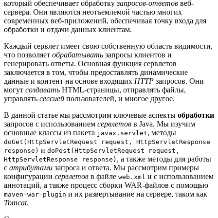
который обеспечивает обработку
запросов-ответов
веб-
сервера. Они являются неотъемлемой частью многих
современных веб-приложений, обеспечивая точку входа для
обработки и отдачи данных клиентам.
Каждый сервлет имеет свою собственную область видимости,
что позволяет
обрабатывать
запросы клиентов и
генерировать ответы. Основная функция сервлетов
заключается в том, чтобы предоставлять динамические
данные и контент на основе входящих
HTTP
запросов. Они
могут
создавать
HTML-страницы, отправлять файлы,
управлять
сессией
пользователей, и многое другое.
В данной статье мы рассмотрим ключевые аспекты
обработки
запросов с использованием
сервлетов
в Java. Мы изучим
основные классы из пакета
, методы
javax.servlet
doGet(HttpServletRequest request, HttpServletResponse
и
response)
doPost(HttpServletRequest request,
, а также методы для работы
HttpServletResponse response)
с
атрибутами
запроса и ответа. Мы рассмотрим примеры
конфигурации
сервлетов
в файле
и с использованием
web.xml
аннотаций, а также процесс сборки WAR-файлов с помощью
и их развертывание на сервере, таком как
maven-war-plugin
Tomcat
.