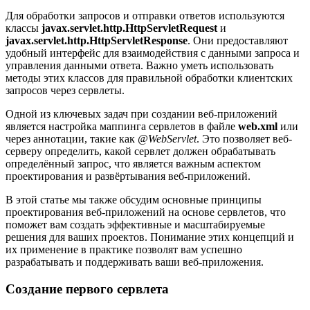
Для обработки запросов и отправки ответов используются
классы
javax.servlet.http.HttpServletRequest
и
javax.servlet.http.HttpServletResponse
. Они предоставляют
удобный интерфейс для взаимодействия с данными запроса и
управления данными ответа. Важно уметь использовать
методы этих классов для правильной обработки клиентских
запросов через сервлеты.
Одной из ключевых задач при создании веб-приложений
является настройка маппинга сервлетов в файле
web.xml
или
через аннотации, такие как
@WebServlet
. Это позволяет веб-
серверу определить, какой сервлет должен обрабатывать
определённый запрос, что является важным аспектом
проектирования и развёртывания веб-приложений.
В этой статье мы также обсудим основные принципы
проектирования веб-приложений на основе сервлетов, что
поможет вам создать эффективные и масштабируемые
решения для ваших проектов. Понимание этих концепций и
их применение в практике позволят вам успешно
разрабатывать и поддерживать ваши веб-приложения.
Создание первого сервлета