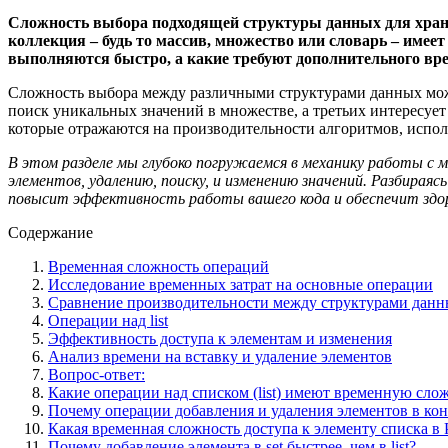
Сложность выбора подходящей структуры данных для хран
коллекция – будь то массив, множество или словарь – имее
выполняются быстро, а какие требуют дополнительного вр
Сложность выбора между различными структурами данных може
поиск уникальных значений в множестве, а третьих интересуе
которые отражаются на производительности алгоритмов, испо
В этом разделе мы глубоко погружаемся в механику работы с 
элементов, удалению, поиску, и изменению значений. Разбира
повысит эффективность работы вашего кода и обеспечит здоро
Содержание
Временная сложность операций
Исследование временных затрат на основные операции
Сравнение производительности между структурами дан
Операции над list
Эффективность доступа к элементам и изменения
Анализ времени на вставку и удаление элементов
Вопрос-ответ:
Какие операции над списком (list) имеют временную слож
Почему операции добавления и удаления элементов в кон
Какая временная сложность доступа к элементу списка в 
Почему добавление элемента в set быстрее, чем в list?