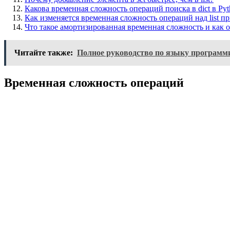
Какова временная сложность операций поиска в dict в Pyt
Как изменяется временная сложность операций над list п
Что такое амортизированная временная сложность и как он
Читайте также:
Полное руководство по языку программ
Временная сложность операций