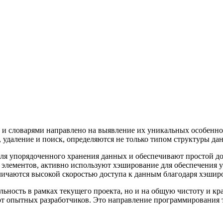
и словарями направлено на выявление их уникальных особеннос
, удаление и поиск, определяются не только типом структуры да
ля упорядоченного хранения данных и обеспечивают простой до
элементов, активно используют хэширование для обеспечения у
личаются высокой скоростью доступа к данным благодаря хэши
ьность в рамках текущего проекта, но и на общую чистоту и кра
т опытных разработчиков. Это направление программирования тр