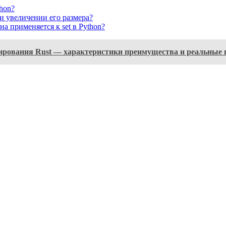
hon?
ри увеличении его размера?
а применяется к set в Python?
ирования Rust — характеристики преимущества и реальные