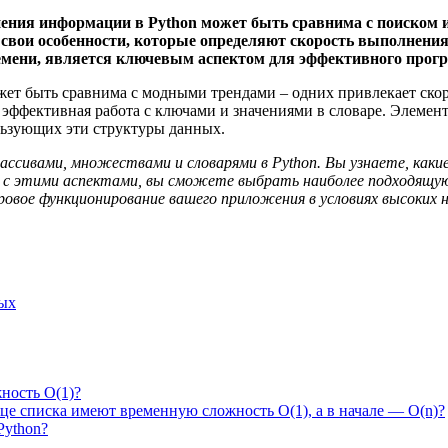
ения информации в Python может быть сравнима с поиском 
т свои особенности, которые определяют скорость выполнения
емени, является ключевым аспектом для эффективного прог
т быть сравнима с модными трендами – одних привлекает скоро
т эффективная работа с ключами и значениями в словаре. Элеме
льзующих эти структуры данных.
массивами, множествами и словарями в Python. Вы узнаете, как
ясь с этими аспектами, вы сможете выбрать наиболее подходящ
вое функционирование вашего приложения в условиях высоких н
ных
ность O(1)?
це списка имеют временную сложность O(1), а в начале — O(n)?
Python?