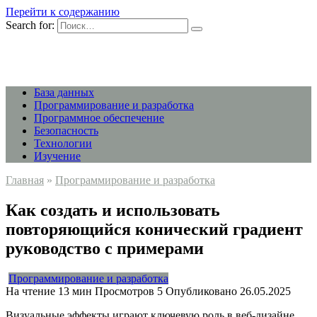
Перейти к содержанию
Search for:
База данных
Программирование и разработка
Программное обеспечение
Безопасность
Технологии
Изучение
Главная
»
Программирование и разработка
Как создать и использовать
повторяющийся конический градиент
руководство с примерами
Программирование и разработка
На чтение
13 мин
Просмотров
5
Опубликовано
26.05.2025
Визуальные эффекты играют ключевую роль в веб-дизайне,