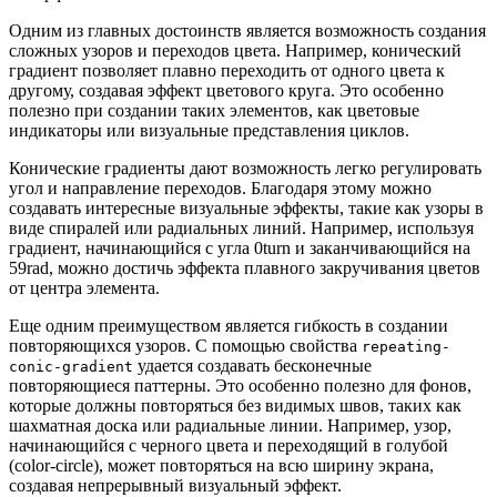
Одним из главных достоинств является возможность создания
сложных узоров и переходов цвета. Например, конический
градиент позволяет плавно переходить от одного цвета к
другому, создавая эффект цветового круга. Это особенно
полезно при создании таких элементов, как цветовые
индикаторы или визуальные представления циклов.
Конические градиенты дают возможность легко регулировать
угол и направление переходов. Благодаря этому можно
создавать интересные визуальные эффекты, такие как узоры в
виде спиралей или радиальных линий. Например, используя
градиент, начинающийся с угла 0turn и заканчивающийся на
59rad, можно достичь эффекта плавного закручивания цветов
от центра элемента.
Еще одним преимуществом является гибкость в создании
повторяющихся узоров. С помощью свойства
repeating-
удается создавать бесконечные
conic-gradient
повторяющиеся паттерны. Это особенно полезно для фонов,
которые должны повторяться без видимых швов, таких как
шахматная доска или радиальные линии. Например, узор,
начинающийся с черного цвета и переходящий в голубой
(color-circle), может повторяться на всю ширину экрана,
создавая непрерывный визуальный эффект.