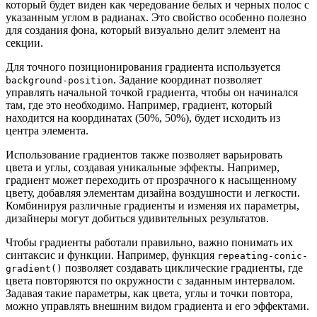
который будет виден как чередование белых и черных полос с
указанным углом в радианах. Это свойство особенно полезно
для создания фона, который визуально делит элемент на
секции.
Для точного позиционирования градиента используется
. Задание координат позволяет
background-position
управлять начальной точкой градиента, чтобы он начинался
там, где это необходимо. Например, градиент, который
находится на координатах (50%, 50%), будет исходить из
центра элемента.
Использование градиентов также позволяет варьировать
цвета и углы, создавая уникальные эффекты. Например,
градиент может переходить от прозрачного к насыщенному
цвету, добавляя элементам дизайна воздушности и легкости.
Комбинируя различные градиенты и изменяя их параметры,
дизайнеры могут добиться удивительных результатов.
Чтобы градиенты работали правильно, важно понимать их
синтаксис и функции. Например, функция
repeating-conic-
позволяет создавать циклические градиенты, где
gradient()
цвета повторяются по окружности с заданным интервалом.
Задавая такие параметры, как цвета, углы и точки повтора,
можно управлять внешним видом градиента и его эффектами.