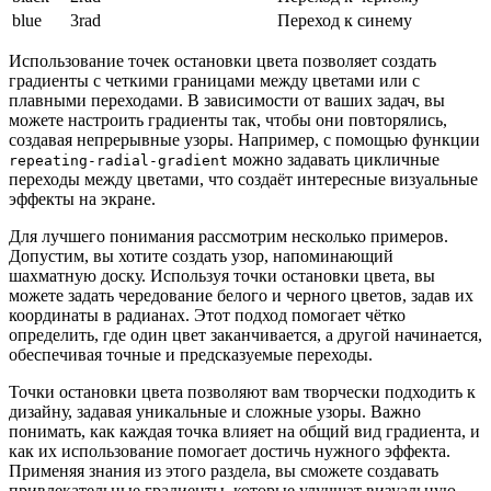
blue
3rad
Переход к синему
Использование точек остановки цвета позволяет создать
градиенты с четкими границами между цветами или с
плавными переходами. В зависимости от ваших задач, вы
можете настроить градиенты так, чтобы они повторялись,
создавая непрерывные узоры. Например, с помощью функции
можно задавать цикличные
repeating-radial-gradient
переходы между цветами, что создаёт интересные визуальные
эффекты на экране.
Для лучшего понимания рассмотрим несколько примеров.
Допустим, вы хотите создать узор, напоминающий
шахматную доску. Используя точки остановки цвета, вы
можете задать чередование белого и черного цветов, задав их
координаты в радианах. Этот подход помогает чётко
определить, где один цвет заканчивается, а другой начинается,
обеспечивая точные и предсказуемые переходы.
Точки остановки цвета позволяют вам творчески подходить к
дизайну, задавая уникальные и сложные узоры. Важно
понимать, как каждая точка влияет на общий вид градиента, и
как их использование помогает достичь нужного эффекта.
Применяя знания из этого раздела, вы сможете создавать
привлекательные градиенты, которые улучшат визуальную