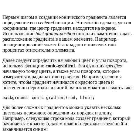
Первым шагом в создании конического градиента является
определение его
centered
позиции. Это можно сделать, указав
координаты, где центр градиента находится на экране.
Использование
background-position
позволит вам точно задать
расположение градиента в вашем элементе. Например,
позиционирование может быть задано в пикселях или
процентах относительно элемента.
Далее следует определить начальный цвет и углы поворота,
используя функцию
conic-gradient
. Эта функция
specifies
начальную точку цвета, а также углы поворота, которые
измеряются в радианах или градусах. Например, если вы
хотите, чтобы градиент начинался с красного цвета и
постепенно переходил в синий, ваш код может выглядеть так:
background: conic-gradient(red, blue);
Для более сложных градиентов можно указать несколько
цветовых переходов, определив их порядок и длину.
Например, следующая строка кода создаёт градиент, который
начинается с красного, затем плавно переходит в зелёный и
заканчивается синим: