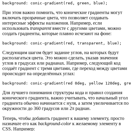
background: conic-gradient(red, green, blue);
При этом важно помнить, что конические градиенты могут
включать прозрачные цвета, что позволяет создавать
интересные эффекты наложения. Например, если
использовать
transparent
вместе с другими цветами, можно
создать градиенты, которые плавно исчезают на фоне:
background: conic-gradient(red, transparent, blue);
Следующим шагом будет задание углов, на которых будут
располагаться цвета. Это можно сделать, указав значения
углов в градусах или радианах. Например, следующий код
создаёт градиент с тремя цветами, где переход между цветами
происходит на определённых углах:
background: conic-gradient(red 0deg, yellow 120deg, gre
Для лучшего понимания структуры кода и правил создания
конического градиента, важно учитывать, что начальный угол
градиента обычно начинается с нуля, а затем увеличивается по
окружности до 360 градусов или 2π радиан.
Теперь, чтобы добавить градиент к вашему элементу, просто
назначьте его как
background-color
к желаемому элементу в
CSS. Например: