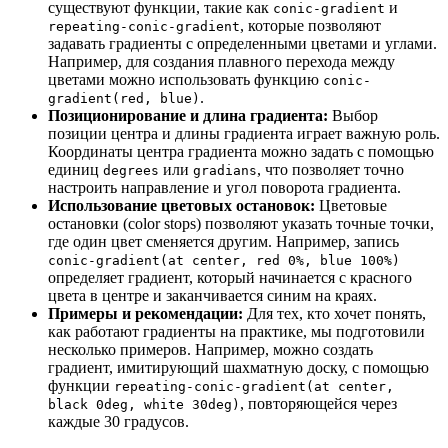
существуют функции, такие как
и
conic-gradient
, которые позволяют
repeating-conic-gradient
задавать градиенты с определенными цветами и углами.
Например, для создания плавного перехода между
цветами можно использовать функцию
conic-
.
gradient(red, blue)
Позиционирование и длина градиента:
Выбор
позиции центра и длины градиента играет важную роль.
Координаты центра градиента можно задать с помощью
единиц
или
, что позволяет точно
degrees
gradians
настроить направление и угол поворота градиента.
Использование цветовых остановок:
Цветовые
остановки (color stops) позволяют указать точные точки,
где один цвет сменяется другим. Например, запись
conic-gradient(at center, red 0%, blue 100%)
определяет градиент, который начинается с красного
цвета в центре и заканчивается синим на краях.
Примеры и рекомендации:
Для тех, кто хочет понять,
как работают градиенты на практике, мы подготовили
несколько примеров. Например, можно создать
градиент, имитирующий шахматную доску, с помощью
функции
repeating-conic-gradient(at center,
, повторяющейся через
black 0deg, white 30deg)
каждые 30 градусов.