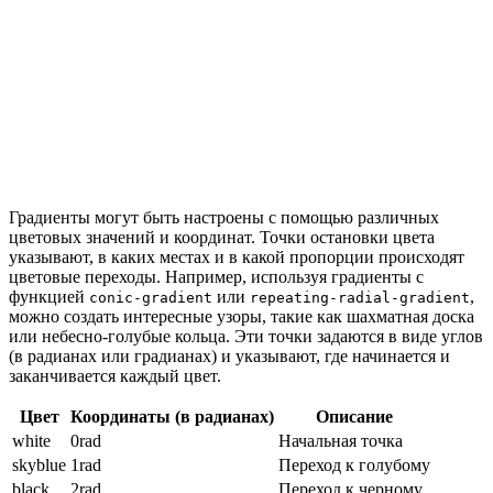
Градиенты могут быть настроены с помощью различных
цветовых значений и координат. Точки остановки цвета
указывают, в каких местах и в какой пропорции происходят
цветовые переходы. Например, используя градиенты с
функцией
или
,
conic-gradient
repeating-radial-gradient
можно создать интересные узоры, такие как шахматная доска
или небесно-голубые кольца. Эти точки задаются в виде углов
(в радианах или градианах) и указывают, где начинается и
заканчивается каждый цвет.
Цвет
Координаты (в радианах)
Описание
white
0rad
Начальная точка
skyblue
1rad
Переход к голубому
black
2rad
Переход к черному