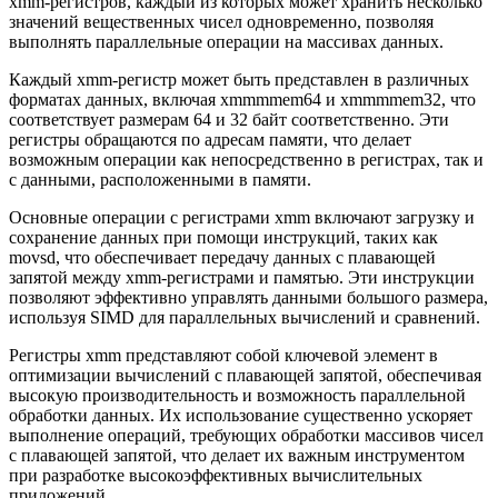
xmm-регистров, каждый из которых может хранить несколько
значений вещественных чисел одновременно, позволяя
выполнять параллельные операции на массивах данных.
Каждый xmm-регистр может быть представлен в различных
форматах данных, включая xmmmmem64 и xmmmmem32, что
соответствует размерам 64 и 32 байт соответственно. Эти
регистры обращаются по адресам памяти, что делает
возможным операции как непосредственно в регистрах, так и
с данными, расположенными в памяти.
Основные операции с регистрами xmm включают загрузку и
сохранение данных при помощи инструкций, таких как
movsd, что обеспечивает передачу данных с плавающей
запятой между xmm-регистрами и памятью. Эти инструкции
позволяют эффективно управлять данными большого размера,
используя SIMD для параллельных вычислений и сравнений.
Регистры xmm представляют собой ключевой элемент в
оптимизации вычислений с плавающей запятой, обеспечивая
высокую производительность и возможность параллельной
обработки данных. Их использование существенно ускоряет
выполнение операций, требующих обработки массивов чисел
с плавающей запятой, что делает их важным инструментом
при разработке высокоэффективных вычислительных
приложений.