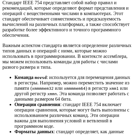
Стандарт IEEE 754 представляет собой набор правил и
рекомендаций, которые определяют формат представления и
операций с вещественными числами в компьютерах. Этот
стандарт обеспечивает совместимость и предсказуемость
вычислений на различных платформах, а также способствует
разработке более эффективного и точного программного
обеспечения.
Важным аспектом стандарта является определение различных
типов данных и операций с ними, которые можно
использовать в программировании. В контексте ассемблера,
мы можем использовать команды для работы с числами
разного размера и типа.
Команда
: используется для перемещения данных
movsd
в регистры. Например, можно переместить значение из
памяти (
или
) в регистр
или
xmmmmem32
xmmmmem64
xmm1
другой регистр
. Эта команда позволяет работать с
xmmn
данными размером 64 бита.
Операции сравнения
: стандарт IEEE 754 включает
операции сравнения, которые могут быть выполнены с
использованием различных команд. Эти операции
важны для выполнения условий и ветвлений в
программном коде.
Форматы данных
: стандарт определяет, как данные