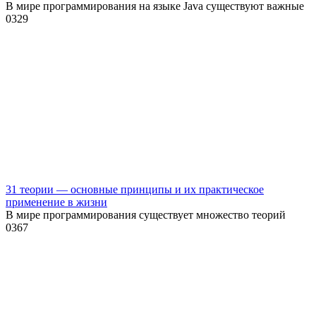
В мире программирования на языке Java существуют важные
0
329
31 теории — основные принципы и их практическое
применение в жизни
В мире программирования существует множество теорий
0
367