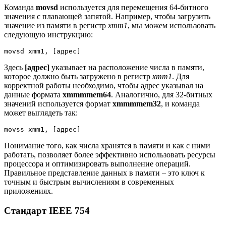
Команда
movsd
используется для перемещения 64-битного
значения с плавающей запятой. Например, чтобы загрузить
значение из памяти в регистр
xmm1
, мы можем использовать
следующую инструкцию:
movsd xmm1, [адрес]
Здесь
[адрес]
указывает на расположение числа в памяти,
которое должно быть загружено в регистр
xmm1
. Для
корректной работы необходимо, чтобы адрес указывал на
данные формата
xmmmmem64
. Аналогично, для 32-битных
значений используется формат
xmmmmem32
, и команда
может выглядеть так:
movss xmm1, [адрес]
Понимание того, как числа хранятся в памяти и как с ними
работать, позволяет более эффективно использовать ресурсы
процессора и оптимизировать выполнение операций.
Правильное представление данных в памяти – это ключ к
точным и быстрым вычислениям в современных
приложениях.
Стандарт IEEE 754