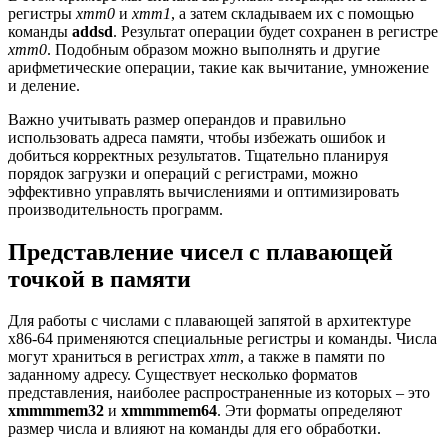
регистры
xmm0
и
xmm1
, а затем складываем их с помощью
команды
addsd
. Результат операции будет сохранен в регистре
xmm0
. Подобным образом можно выполнять и другие
арифметические операции, такие как вычитание, умножение
и деление.
Важно учитывать размер операндов и правильно
использовать адреса памяти, чтобы избежать ошибок и
добиться корректных результатов. Тщательно планируя
порядок загрузки и операций с регистрами, можно
эффективно управлять вычислениями и оптимизировать
производительность программ.
Представление чисел с плавающей
точкой в памяти
Для работы с числами с плавающей запятой в архитектуре
x86-64 применяются специальные регистры и команды. Числа
могут храниться в регистрах
xmm
, а также в памяти по
заданному адресу. Существует несколько форматов
представления, наиболее распространенные из которых – это
xmmmmem32
и
xmmmmem64
. Эти форматы определяют
размер числа и влияют на команды для его обработки.