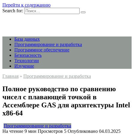
Перейти к содержанию
Search for:
База данных
Программирование и разработка
Программное обеспечение
Безопасность
Технологии
Изучение
Главная
»
Программирование и разработка
Полное руководство по сравнению
чисел с плавающей точкой в
Ассемблере GAS для архитектуры Intel
x86-64
Программирование и разработка
На чтение
9 мин
Просмотров
5
Опубликовано
04.03.2025