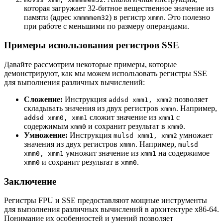
которая загружает 32-битное вещественное значение из
памяти (адрес
) в регистр
. Это полезно
xmmmmem32
xmmn
при работе с меньшими по размеру операндами.
Примеры использования регистров SSE
Давайте рассмотрим некоторые примеры, которые
демонстрируют, как мы можем использовать регистры SSE
для выполнения различных вычислений:
Сложение:
Инструкция
позволяет
addsd xmm1, xmm2
складывать значения из двух регистров
. Например,
xmmn
сложит значение из
с
addsd xmm0, xmm1
xmm1
содержимым
и сохранит результат в
.
xmm0
xmm0
Умножение:
Инструкция
умножает
mulsd xmm1, xmm2
значения из двух регистров
. Например,
xmmn
mulsd
умножит значение из
на содержимое
xmm0, xmm1
xmm1
и сохранит результат в
.
xmm0
xmm0
Заключение
Регистры FPU и SSE предоставляют мощные инструменты
для выполнения различных вычислений в архитектуре x86-64.
Понимание их особенностей и умений позволяет