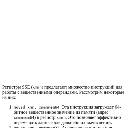
Регистры SSE (
) предлагают множество инструкций для
xmmn
работы с вещественными операндами. Рассмотрим некоторые
из них:
: Эта инструкция загружает 64-
movsd xmm, xmmmmem64
битное вещественное значение из памяти (адрес
) в регистр
. Это позволяет эффективно
xmmmmem64
xmmn
перемещать данные для дальнейших вычислений.
: Аналогичная инструкция,
movss xmm, xmmmmem32