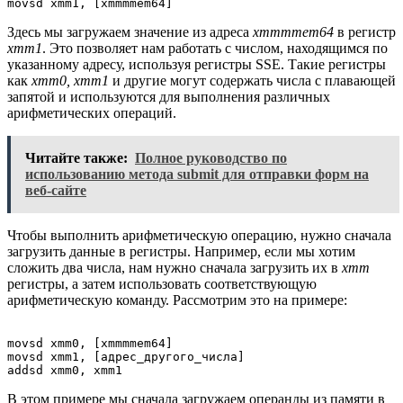
movsd xmm1, [xmmmmem64]
Здесь мы загружаем значение из адреса
xmmmmem64
в регистр
xmm1
. Это позволяет нам работать с числом, находящимся по
указанному адресу, используя регистры SSE. Такие регистры
как
xmm0, xmm1
и другие могут содержать числа с плавающей
запятой и используются для выполнения различных
арифметических операций.
Читайте также:
Полное руководство по
использованию метода submit для отправки форм на
веб-сайте
Чтобы выполнить арифметическую операцию, нужно сначала
загрузить данные в регистры. Например, если мы хотим
сложить два числа, нам нужно сначала загрузить их в
xmm
регистры, а затем использовать соответствующую
арифметическую команду. Рассмотрим это на примере:
movsd xmm0, [xmmmmem64]

movsd xmm1, [адрес_другого_числа]

В этом примере мы сначала загружаем операнды из памяти в