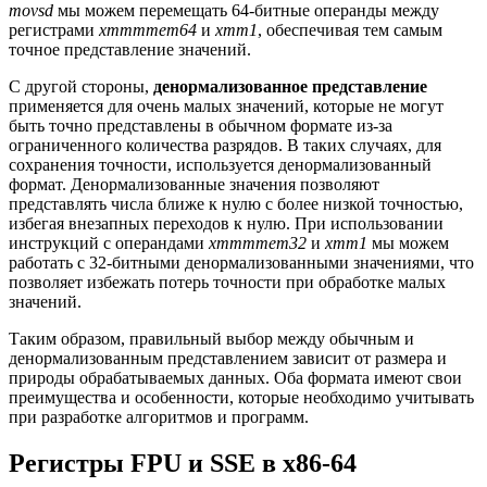
movsd
мы можем перемещать 64-битные операнды между
регистрами
xmmmmem64
и
xmm1
, обеспечивая тем самым
точное представление значений.
С другой стороны,
денормализованное представление
применяется для очень малых значений, которые не могут
быть точно представлены в обычном формате из-за
ограниченного количества разрядов. В таких случаях, для
сохранения точности, используется денормализованный
формат. Денормализованные значения позволяют
представлять числа ближе к нулю с более низкой точностью,
избегая внезапных переходов к нулю. При использовании
инструкций с операндами
xmmmmem32
и
xmm1
мы можем
работать с 32-битными денормализованными значениями, что
позволяет избежать потерь точности при обработке малых
значений.
Таким образом, правильный выбор между обычным и
денормализованным представлением зависит от размера и
природы обрабатываемых данных. Оба формата имеют свои
преимущества и особенности, которые необходимо учитывать
при разработке алгоритмов и программ.
Регистры FPU и SSE в x86-64