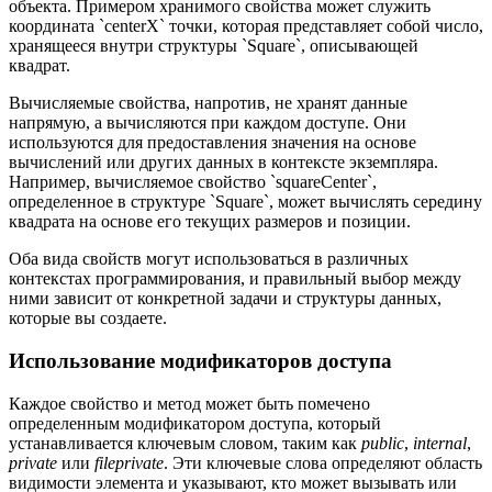
объекта. Примером хранимого свойства может служить
координата `centerX` точки, которая представляет собой число,
хранящееся внутри структуры `Square`, описывающей
квадрат.
Вычисляемые свойства, напротив, не хранят данные
напрямую, а вычисляются при каждом доступе. Они
используются для предоставления значения на основе
вычислений или других данных в контексте экземпляра.
Например, вычисляемое свойство `squareCenter`,
определенное в структуре `Square`, может вычислять середину
квадрата на основе его текущих размеров и позиции.
Оба вида свойств могут использоваться в различных
контекстах программирования, и правильный выбор между
ними зависит от конкретной задачи и структуры данных,
которые вы создаете.
Использование модификаторов доступа
Каждое свойство и метод может быть помечено
определенным модификатором доступа, который
устанавливается ключевым словом, таким как
public
,
internal
,
private
или
fileprivate
. Эти ключевые слова определяют область
видимости элемента и указывают, кто может вызывать или