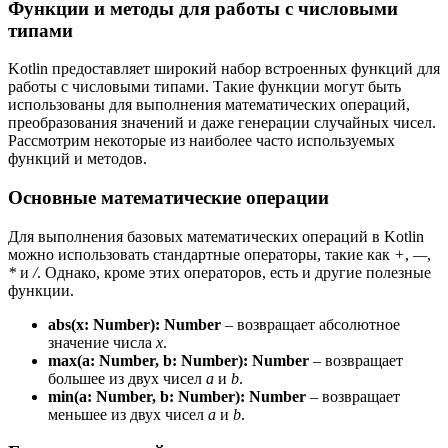
Функции и методы для работы с числовыми
типами
Kotlin предоставляет широкий набор встроенных функций для
работы с числовыми типами. Такие функции могут быть
использованы для выполнения математических операций,
преобразования значений и даже генерации случайных чисел.
Рассмотрим некоторые из наиболее часто используемых
функций и методов.
Основные математические операции
Для выполнения базовых математических операций в Kotlin
можно использовать стандартные операторы, такие как
+
,
—
,
*
и
/
. Однако, кроме этих операторов, есть и другие полезные
функции.
abs(x: Number): Number
– возвращает абсолютное
значение числа
x
.
max(a: Number, b: Number): Number
– возвращает
большее из двух чисел
a
и
b
.
min(a: Number, b: Number): Number
– возвращает
меньшее из двух чисел
a
и
b
.