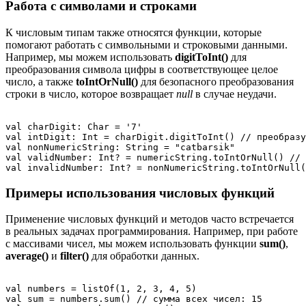
Работа с символами и строками
К числовым типам также относятся функции, которые
помогают работать с символьными и строковыми данными.
Например, мы можем использовать
digitToInt()
для
преобразования символа цифры в соответствующее целое
число, а также
toIntOrNull()
для безопасного преобразования
строки в число, которое возвращает
null
в случае неудачи.
val charDigit: Char = '7'

val intDigit: Int = charDigit.digitToInt() // преобразу
val nonNumericString: String = "catbarsik"

val validNumber: Int? = numericString.toIntOrNull() // 
Примеры использования числовых функций
Применение числовых функций и методов часто встречается
в реальных задачах программирования. Например, при работе
с массивами чисел, мы можем использовать функции
sum()
,
average()
и
filter()
для обработки данных.
val numbers = listOf(1, 2, 3, 4, 5)

val sum = numbers.sum() // сумма всех чисел: 15
