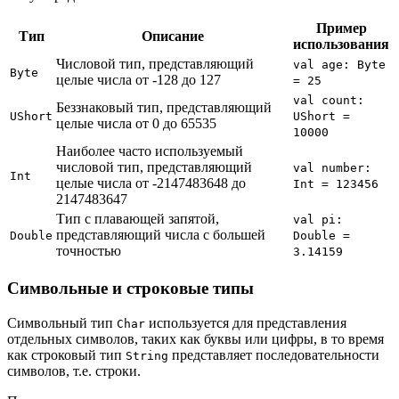
Пример
Тип
Описание
использования
Числовой тип, представляющий
val age: Byte
Byte
целые числа от -128 до 127
= 25
val count:
Беззнаковый тип, представляющий
UShort
UShort =
целые числа от 0 до 65535
10000
Наиболее часто используемый
числовой тип, представляющий
val number:
Int
целые числа от -2147483648 до
Int = 123456
2147483647
Тип с плавающей запятой,
val pi:
представляющий числа с большей
Double
Double =
точностью
3.14159
Символьные и строковые типы
Символьный тип
используется для представления
Char
отдельных символов, таких как буквы или цифры, в то время
как строковый тип
представляет последовательности
String
символов, т.е. строки.