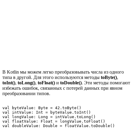
В Kotlin мы можем легко преобразовывать числа из одного
типа в другой. Для этого используются методы
toByte()
,
toInt()
,
toLong()
,
toFloat()
и
toDouble()
. Эти методы помогают
избежать ошибок, связанных с потерей данных при явном
преобразовании типов.
val byteValue: Byte = 42.toByte()

val intValue: Int = byteValue.toInt()

val longValue: Long = intValue.toLong()

val floatValue: Float = longValue.toFloat()
