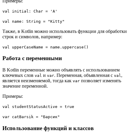
Примеры:
val initial: Char = 'A'
val name: String = "Kitty"
Также, в Kotlin можно использовать функции для обработки
строк и символов, например:
val upperCaseName = name.uppercase()
Работа с переменными
В Kotlin переменные можно объявлять с использованием
ключевых слов
и
. Переменная, объявленная с
,
val
var
val
является неизменяемой, тогда как
позволяет изменять
var
значение переменной.
Примеры:
val studentStatusActive = true
var catBarsik = "Барсик"
Использование функций и классов