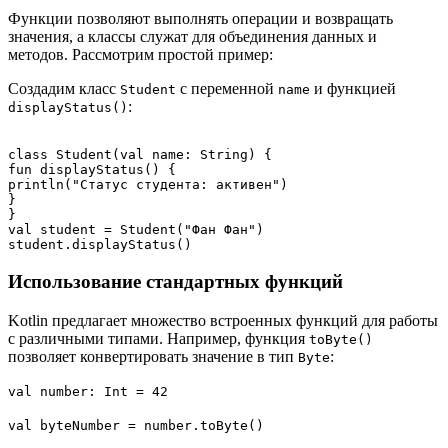
Функции позволяют выполнять операции и возвращать
значения, а классы служат для объединения данных и
методов. Рассмотрим простой пример:
Создадим класс
с переменной
и функцией
Student
name
:
displayStatus()
class Student(val name: String) {

fun displayStatus() {

println("Статус студента: активен")

}

}

val student = Student("Фан Фан")

Использование стандартных функций
Kotlin предлагает множество встроенных функций для работы
с различными типами. Например, функция
toByte()
позволяет конвертировать значение в тип
:
Byte
val number: Int = 42
val byteNumber = number.toByte()