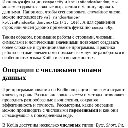
Используя функции
и
, мы
compareBy
kotlinRandomRandom
можем создавать сложные выражения и манипулировать
данными. Например, чтобы сгенерировать случайное число,
можно использовать
val randomNumber =
. А для сравнения
kotlinRandomRandom.nextInt(1, 100)
строк или чисел удобно применять функцию
.
compareBy
Таким образом, понимание работы с строками, числами,
символами и логическими значениями позволяет создавать
более сложные и функциональные программы. Практика
работы с этими элементами поможет вам лучше разобраться в
особенностях языка Kotlin и его возможностях.
Операции с числовыми типами
данных
При программировании на Kotlin операции с числами играют
ключевую роль. Разные числовые
классы
и методы позволяют
проводить разнообразные вычисления, сохраняя
эффективность и точность. Рассмотрим, какие операции
можно производить с числовыми
переменными
и как они
используются
в повседневном коде.
В Kotlin доступны несколько
числовых
типов:
Byte
,
Short
,
Int
,