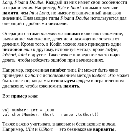
Long
,
Float
и
Double
. Каждый из них имеет свои особенности
и ограничения. Например,
Byte
и
Short
занимают меньше
памяти
, чем
Int
и
Long
, но имеют ограниченный диапазон
значений. Плавающие типы
Float
и
Double
используются для
операций с дробными
числами
.
Операции с этими
числовыми
типами
включают сложение,
вычитание, умножение, деление и нахождение остатка от
деления. Кроме того, в Kotlin можно явно приводить один
числовой
тип
к другому, используя методы вроде
toByte
,
toShort
,
toInt
и другие. Такое
явное
приведение часто
надо
делать, чтобы избежать ошибок при вычислениях.
Например, переменная
number
типа
Int
может быть явно
приведена к
Short
с использованием метода
toShort
. Это может
быть полезно, когда мы
используем
цифры
в ограниченном
диапазоне, чтобы сэкономить
память
.
Вот
пример
кода:
val number: Int = 1000

Также важно учитывать знаковые и беззнаковые
типом
.
Например,
UInt
и
UShort
— это беззнаковые
варианты
,