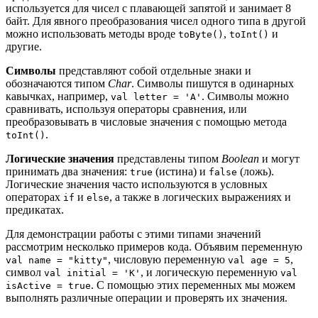
используется для чисел с плавающей запятой и занимает 8
байт. Для явного преобразования чисел одного типа в другой
можно использовать методы вроде
,
и
toByte()
toInt()
другие.
Символы
представляют собой отдельные знаки и
обозначаются типом
Char
. Символы пишутся в одинарных
кавычках, например,
. Символы можно
val letter = 'A'
сравнивать, используя операторы сравнения, или
преобразовывать в числовые значения с помощью метода
.
toInt()
Логические значения
представлены типом
Boolean
и могут
принимать два значения:
(истина) и
(ложь).
true
false
Логические значения часто используются в условных
операторах
и
, а также в логических выражениях и
if
else
предикатах.
Для демонстрации работы с этими типами значений
рассмотрим несколько примеров кода. Объявим переменную
, числовую переменную
,
val name = "kitty"
val age = 5
символ
, и логическую переменную
val initial = 'K'
val
. С помощью этих переменных мы можем
isActive = true
выполнять различные операции и проверять их значения.