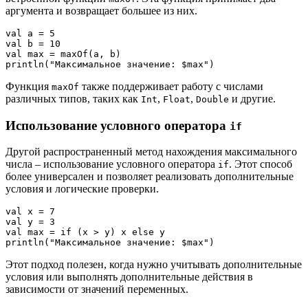
аргумента и возвращает большее из них.
val a = 5

val b = 10

val max = maxOf(a, b)

Функция
также поддерживает работу с числами
maxOf
различных типов, таких как
,
,
и другие.
Int
Float
Double
Использование условного оператора
if
Другой распространенный метод нахождения максимального
числа – использование условного оператора
. Этот способ
if
более универсален и позволяет реализовать дополнительные
условия и логические проверки.
val x = 7

val y = 3

val max = if (x > y) x else y

Этот подход полезен, когда нужно учитывать дополнительные
условия или выполнять дополнительные действия в
зависимости от значений переменных.