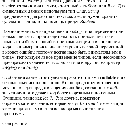
значений и
Double
для чисел с дробной частью. Если
требуется экономия памяти, стоит выбрать
Short
или
Byte
. Для
символьных данных используем тип
Char
.
String
предназначен для работы с текстом, а если нужно хранить
булевы значения, то на помощь придет
Boolean
.
Важно помнить, что правильный выбор типа переменной не
только влияет на производительность приложения, но и
помогает избежать ошибок при компиляции и выполнении
кода. Например, присваивание строки числовой переменной
вызовет ошибку, поэтому всегда надо быть внимательным к
типам. Используем явное приведение типов, если необходимо
преобразовать значение из одного типа в другой, например
toByte()
или
toInt()
.
Особое внимание стоит уделить работе с типами
nullable
и их
безопасному использованию. Kotlin предлагает встроенные
механизмы для предотвращения ошибок, связанных с
null
-
значениями, что делает код более надежным и понятным.
Функции, такие как
let
,
?.
,
?:
и другие, помогают
обрабатывать значения, которые могут быть
null
, избегая при
этом неприятных сюрпризов во время выполнения
программы.
Содержание