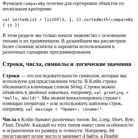
Функция
полезна для сортировки объектов по
compareBy
нескольким критериям:
val sortedList = listOf(3, 1, 2).sortedWith(compareBy
{ it })
В этом разделе мы только начали знакомство с основными
типами и их применением. В дальнейшем мы рассмотрим
более сложные аспекты и варианты использования в
различных сценариях программирования.
Строки, числа, символы и логические значения
Строки
— это последовательности символов, которые мы
используем для представления текста. В Kotlin строка
обозначается ключевым словом
String
. Строки можно
объявлять в двойных кавычках, например,
val greeting =
. Мы можем конкатенировать строки с
"Hello, World!"
помощью оператора
или использовать шаблоны строк,
+
например,
.
val message = "Привет, \$name!"
Числа
в Kotlin бывают различных типов:
Int
,
Long
,
Short
,
Byte
,
Float
,
Double
. Каждый из этих типов имеет свои особенности
и ограничения по размеру и точности. Например,
Int
представляет целое число и занимает 4 байта, а
Double