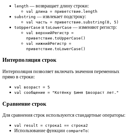
— возвращает длину строки:
length
val длина = приветствие.length
— извлекает подстроку:
substring
val часть = приветствие.substring(0, 5)
и
— изменяют регистр:
toUpperCase
toLowerCase
val верхнийРегистр =
приветствие.toUpperCase()
val нижнийРегистр =
приветствие.toLowerCase()
Интерполяция строк
Интерполяция позволяет включать значения переменных
прямо в строки:
val возраст = 5
val сообщение = "Котёнку $имя $возраст лет."
Сравнение строк
Для сравнения строк используются стандартные операторы:
val result = строка1 == строка2
Использование функции
:
compareTo