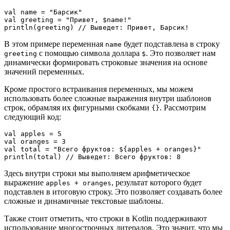
val name = "Барсик"

val greeting = "Привет, $name!"

println(greeting) // Выведет: Привет, Барсик!
В этом примере переменная
будет подставлена в строку
name
с помощью символа доллара
. Это позволяет нам
greeting
$
динамически формировать строковые значения на основе
значений переменных.
Кроме простого встраивания переменных, мы можем
использовать более сложные выражения внутри шаблонов
строк, обрамляя их фигурными скобками
. Рассмотрим
{}
следующий код:
val apples = 5

val oranges = 3

val total = "Всего фруктов: ${apples + oranges}"

println(total) // Выведет: Всего фруктов: 8
Здесь внутри строки мы выполняем арифметическое
выражение
, результат которого будет
apples + oranges
подставлен в итоговую строку. Это позволяет создавать более
сложные и динамичные текстовые шаблоны.
Также стоит отметить, что строки в Kotlin поддерживают
использование многострочных литералов. Это значит, что мы