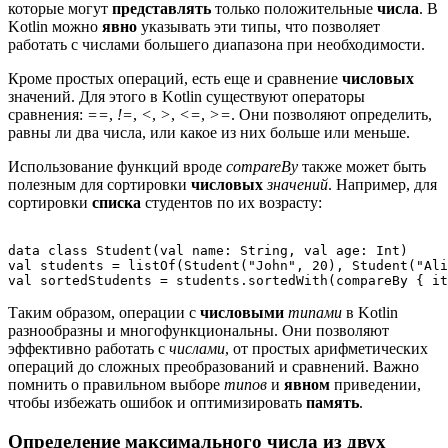
которые могут
представлять
только положительные
числа
. В
Kotlin можно
явно
указывать эти типы, что позволяет
работать с числами большего диапазона при необходимости.
Кроме простых операций, есть еще и сравнение
числовых
значений. Для этого в Kotlin существуют операторы
сравнения:
==
,
!=
,
<
,
>
,
<=
,
>=
. Они позволяют определить,
равны ли два числа, или какое из них больше или меньше.
Использование функций вроде
compareBy
также может быть
полезным для сортировки
числовых
значений
. Например, для
сортировки
списка
студентов по их возрасту:
data class Student(val name: String, val age: Int)

val students = listOf(Student("John", 20), Student("Ali
Таким образом, операции с
числовыми
типами
в Kotlin
разнообразны и многофункциональны. Они позволяют
эффективно работать с
числами
, от простых арифметических
операций до сложных преобразований и сравнений. Важно
помнить о правильном выборе
типов
и
явном
приведении,
чтобы избежать ошибок и оптимизировать
память
.
Определение максимального числа из двух