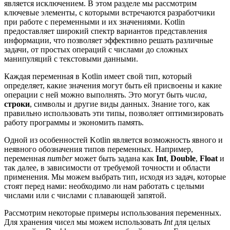
является исключением. В этом разделе мы рассмотрим
ключевые элементы, с которыми встречаются разработчики
при работе с переменными и их значениями. Kotlin
предоставляет широкий спектр вариантов представления
информации, что позволяет эффективно решать различные
задачи, от простых операций с числами до сложных
манипуляций с текстовыми данными.
Каждая переменная в Kotlin имеет свой тип, который
определяет, какие значения могут быть ей присвоены и какие
операции с ней можно выполнять. Это могут быть
числа
,
строки
, символы и другие виды данных. Знание того, как
правильно использовать эти типы, позволяет оптимизировать
работу программы и экономить память.
Одной из особенностей Kotlin является возможность явного и
неявного обозначения типов переменных. Например,
переменная
number
может быть задана как
Int
,
Double
,
Float
и
так далее, в зависимости от требуемой точности и области
применения. Мы можем выбрать тип, исходя из задач, которые
стоят перед нами: необходимо ли нам работать с целыми
числами или с числами с плавающей запятой.
Рассмотрим некоторые примеры использования переменных.
Для хранения чисел мы можем использовать
Int
для целых